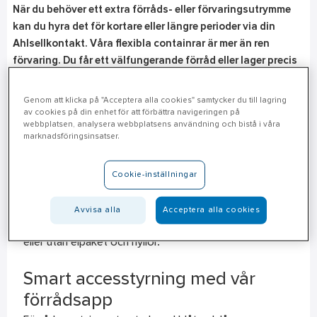
När du behöver ett extra förråds- eller förvaringsutrymme
kan du hyra det för kortare eller längre perioder via din
Ahlsellkontakt. Våra flexibla containrar är mer än ren
förvaring. Du får ett välfungerande förråd eller lager precis
där du vill ha det. Containrarna finns i många storlekar och
modeller. Inred som det passar dig: med eller utan belysning,
Genom att klicka på "Acceptera alla cookies" samtycker du till lagring
värme eller isolering.
av cookies på din enhet för att förbättra navigeringen på
webbplatsen, analysera webbplatsens användning och bistå i våra
marknadsföringsinsatser.
Allmänt
Cookie-inställningar
I samarbete med Boxit erbjuder vi förråds- och
förvaringscontainers i olika storlekar och utförande.
Avvisa alla
Acceptera alla cookies
10-, 20- eller 40-fot. Oisolerade samt isolerade med
eller utan elpaket och hyllor.
Smart accesstyrning med vår
förrådsapp