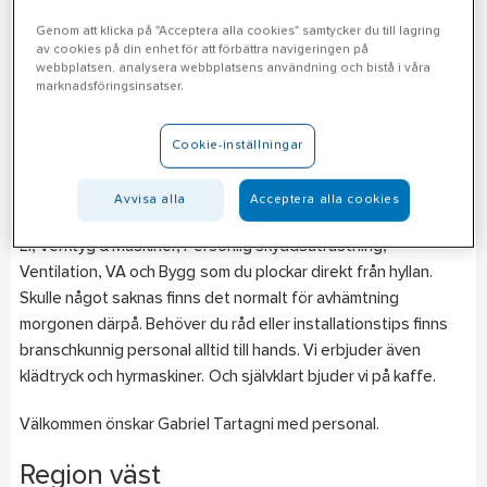
Stenungsund
Genom att klicka på "Acceptera alla cookies" samtycker du till lagring
av cookies på din enhet för att förbättra navigeringen på
Verkmästarevägen 7
webbplatsen, analysera webbplatsens användning och bistå i våra
444 32
Stenungsund
marknadsföringsinsatser.
Telefon
010-476 09 40
Cookie-inställningar
Mån-Fre: 07.00-16.00
Avvisa alla
Acceptera alla cookies
Ahlsell Stenungsund erbjuder produkter inom områdena VVS,
El, Verktyg & Maskiner, Personlig skyddsutrustning,
Ventilation, VA och Bygg som du plockar direkt från hyllan.
Skulle något saknas finns det normalt för avhämtning
morgonen därpå. Behöver du råd eller installationstips finns
branschkunnig personal alltid till hands. Vi erbjuder även
klädtryck och hyrmaskiner. Och självklart bjuder vi på kaffe.
Välkommen önskar Gabriel Tartagni med personal.
Region väst