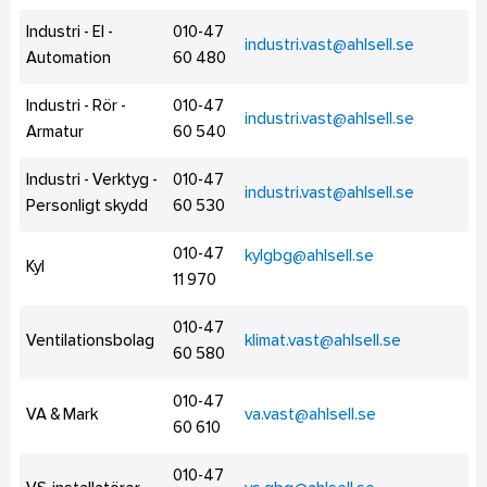
Industri - El -
010-47
industri.vast@ahlsell.se
Automation
60 480
Industri - Rör -
010-47
industri.vast@ahlsell.se
Armatur
60 540
Industri - Verktyg -
010-47
industri.vast@ahlsell.se
Personligt skydd
60 530
010-47
kylgbg@ahlsell.se
Kyl
11 970
010-47
Ventilationsbolag
klimat.vast@ahlsell.se
60 580
010-47
VA & Mark
va.vast@ahlsell.se
60 610
010-47