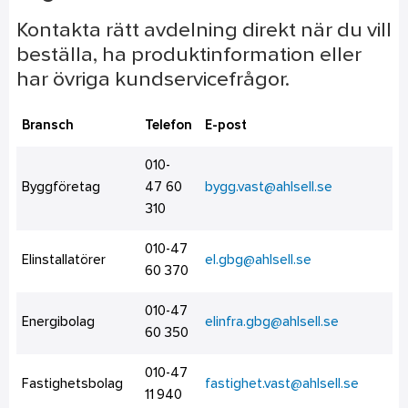
Kontakta rätt avdelning direkt när du vill
beställa, ha produktinformation eller
har övriga kundservicefrågor.
Bransch
Telefon
E-post
010-
Byggföretag
47 60
bygg.vast@ahlsell.se
310
010-47
Elinstallatörer
el.gbg@ahlsell.se
60 370
010-47
Energibolag
elinfra.gbg@ahlsell.se
60 350
010-47
Fastighetsbolag
fastighet.vast@ahlsell.se
11 940