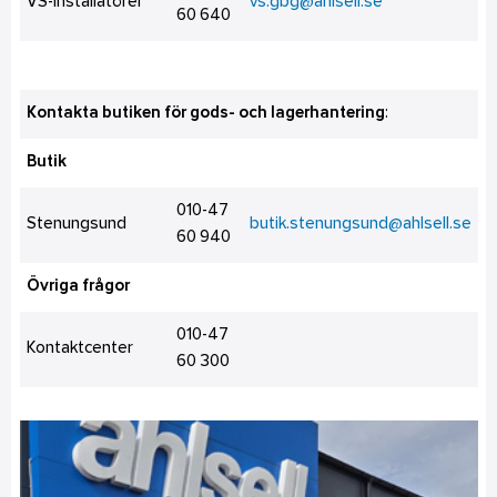
VS-installatörer
vs.gbg@ahlsell.se
60 640
Kontakta butiken för gods- och lagerhantering
:
Butik
010-47
Stenungsund
butik.stenungsund@ahlsell.se
60 940
Övriga frågor
010-47
Kontaktcenter
60 300