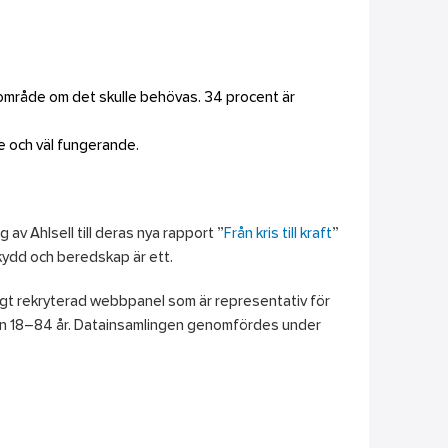
ärområde om det skulle behövas. 34 procent är
e och väl fungerande.
av Ahlsell till deras nya rapport ”
Från kris till kraft
”
kydd och beredskap är ett.
gt rekryterad webbpanel som är representativ för
en 18–84 år. Datainsamlingen genomfördes under