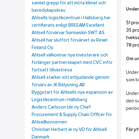
samlat grepp för att möta klimat och
Unders
beredskapskrav
Ahlsells logistikcentrum i Hallsberg har
51 pro
certifierats enligt BREEAM Excellent
35 pro
Ahlsell förvärvar Sørmaskin SWT AS
tveksa
Ahlsell har slutfört förvärvet av Rexel
78 pro
Finland Oy
Ahlsell välkomnar nya investerare och
Om un
förlänger partnerskapet med CVC inför
fortsatt tillväxtresa
Unders
Ahlsell stärker sitt erbjudande genom
som be
förvärv av JK Belysning AB
Byggstart för Ahlsells nya expansion av
Unders
Logistikcentrum i Hallsberg
den sv
Anders Carlsson blir ny Chief
perio
Procurement & Supply Chain Officer för
Ahlsellkoncernen
Christian Herbert är ny VD för Ahlsell
För yt
Danmark