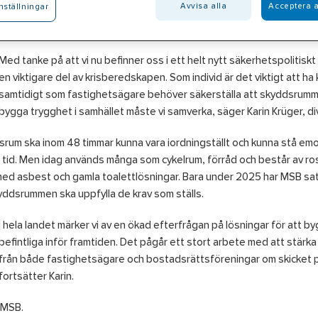
Avvisa alla
Acceptera a
nställningar
 med ett förändrat säkerhetspolitiskt läge har skyddsrummen blivit e
rum som finns i Sverige idag används många i andra syften och är i 
Med tanke på att vi nu befinner oss i ett helt nytt säkerhetspolitiskt
en viktigare del av krisberedskapen. Som individ är det viktigt att ha
samtidigt som fastighetsägare behöver säkerställa att skyddsrummen 
bygga trygghet i samhället måste vi samverka, säger Karin Krüger, divi
rum ska inom 48 timmar kunna vara iordningställt och kunna stå em
 tid. Men idag används många som cykelrum, förråd och består av ros
 med asbest och gamla toalettlösningar. Bara under 2025 har MSB sats
yddsrummen ska uppfylla de krav som ställs.
I hela landet märker vi av en ökad efterfrågan på lösningar för att 
befintliga inför framtiden. Det pågår ett stort arbete med att stärka
från både fastighetsägare och bostadsrättsföreningar om skicket på
fortsätter Karin.
: MSB.