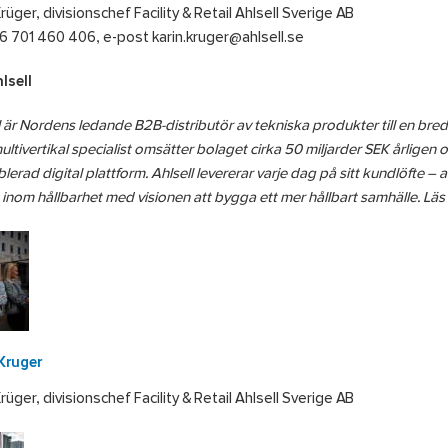
Krüger, divisionschef Facility & Retail Ahlsell Sverige AB
6 701 460 406, e-post karin.kruger@ahlsell.se
lsell
l är Nordens ledande B2B-distributör av tekniska produkter till en bred 
ltivertikal specialist omsätter bolaget cirka 50 miljarder SEK årligen o
blerad digital plattform. Ahlsell levererar varje dag på sitt kundlöfte – 
 inom hållbarhet med visionen att bygga ett mer hållbart samhälle. Lä
Kruger
Krüger, divisionschef Facility & Retail Ahlsell Sverige AB