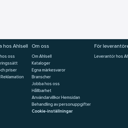
 hos Ahlsell
Om oss
För leverantör
 hos oss
Om Ahlsell
Leverantör hos Ah
ringssätt
Kataloger
och priser
Egna märkesvaror
 Reklamation
Branscher
Jobba hos oss
Hållbarhet
Användarvillkor Hemsidan
Behandling av personuppgifter
Cookie-inställningar