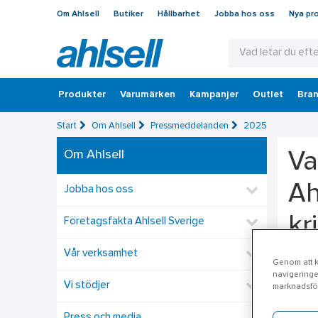
Om Ahlsell
Butiker
Hållbarhet
Jobba hos oss
Nya pr
Produkter
Varumärken
Kampanjer
Outlet
Bran
Start
Om Ahlsell
Pressmeddelanden
2025
Om Ahlsell
Va
Ah
Jobba hos oss
kr
Företagsfakta Ahlsell Sverige
Vår verksamhet
Genom att kl
51 pro
navigeringe
Sifo) 
Vi stödjer
marknadsför
vid kri
Press och media