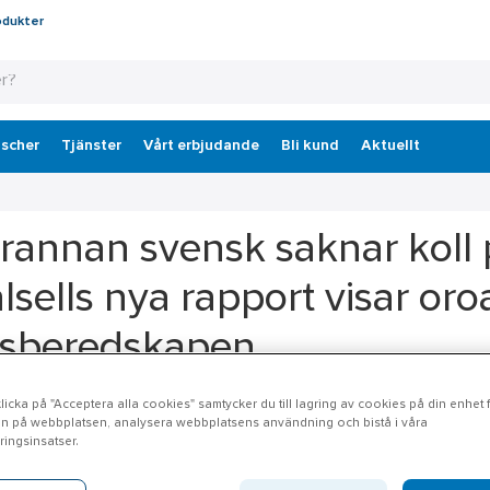
odukter
scher
Tjänster
Vårt erbjudande
Bli kund
Aktuellt
rannan svensk saknar koll
lsells nya rapport visar oroa
isberedskapen
icka på "Acceptera alla cookies" samtycker du till lagring av cookies på din enhet fö
cent av svenskarna vet inte var deras närmaste skyddsrum finns. Det 
n på webbplatsen, analysera webbplatsens användning och bistå i våra
på uppdrag av Ahlsell. Samtidigt har nästan åtta av tio lågt förtro
ingsinsatser.
s.