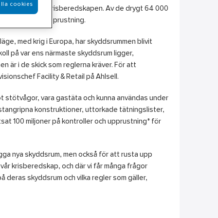
lla cookies
n central del av krisberedskapen.
Av de drygt 64 000
stort behov av upprustning.
 läge, med krig i Europa, har skyddsrummen blivit
 koll på var ens närmaste skyddsrum ligger,
är i de skick som reglerna kräver. För att
sionschef Facility & Retail på Ahlsell.
ot stötvågor, vara gastäta och kunna användas under
tangripna konstruktioner, uttorkade tätningslister,
at 100 miljoner på kontroller och upprustning* för
bygga nya skyddsrum, men också för att rusta upp
 vår krisberedskap, och där vi får många frågor
 deras skyddsrum och vilka regler som gäller,