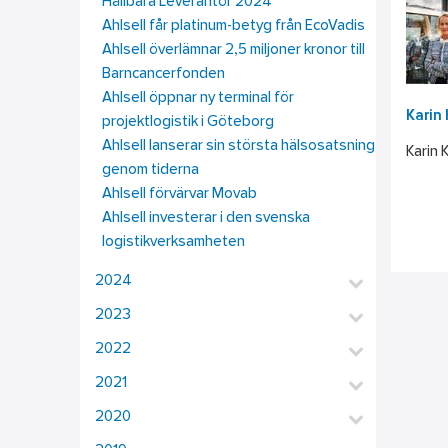
Hållbara Leverantör 2024
Ahlsell får platinum-betyg från EcoVadis
Ahlsell överlämnar 2,5 miljoner kronor till
Barncancerfonden
Ahlsell öppnar ny terminal för
Karin 
projektlogistik i Göteborg
Ahlsell lanserar sin största hälsosatsning
Karin 
genom tiderna
Ahlsell förvärvar Movab
Ahlsell investerar i den svenska
logistikverksamheten
2024
2023
2022
2021
2020