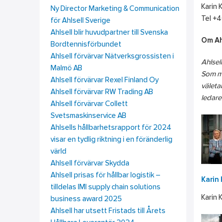
Karin 
Ny Director Marketing & Communication
Tel +4
för Ahlsell Sverige
Ahlsell blir huvudpartner till Svenska
Om Ah
Bordtennisförbundet
Ahlsell förvärvar Nätverksgrossisten i
Ahlsel
Malmö AB
Som mu
Ahlsell förvärvar Rexel Finland Oy
väleta
Ahlsell förvärvar RW Trading AB
ledare
Ahlsell förvärvar Collett
Svetsmaskinservice AB
Ahlsells hållbarhetsrapport för 2024
visar en tydlig riktning i en föränderlig
värld
Ahlsell förvärvar Skydda
Ahlsell prisas för hållbar logistik –
Karin 
tilldelas IMI supply chain solutions
Karin 
business award 2025
Ahlsell har utsett Fristads till Årets