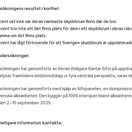
ökningens resultat i korthet:
cent vet inte var deras närmaste skyddsrum finns där de bor.
cent tror inte att det finns plats för dem i ett skyddsrum i deras n
mma om det finns plats.
cent har lågt förtroende för att Sveriges skyddsrum är uppdaterad
dersökningen
ökningen har genomförts av Verian (tidigare Kantar Sifo) på uppdrag 
lyser framtidens krisberedskap ur fyra centrala perspektiv, varav s
ökningen har genomförts med hjälp av Sifopanelen, en slumpmässi
enska allmänheten. Den bygger på 1005 intervjuer bland allmänhet
den 2–10 september 2025.
terligare information kontakta: