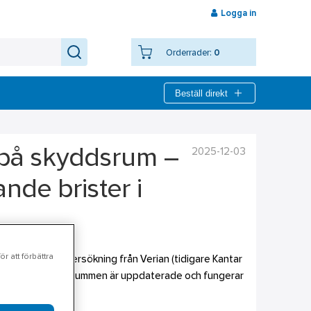
Logga in
Orderrader:
0
Beställ direkt
2025-12-03
 på skyddsrum –
nde brister i
r att förbättra
visar en ny undersökning från Verian (tidigare Kantar
ende för att skyddsrummen är uppdaterade och fungerar