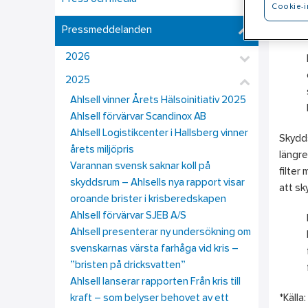
Cookie-i
I takt
skydds
Pressmeddelanden
2026
2025
Ahlsell vinner Årets Hälsoinitiativ 2025
Ahlsell förvärvar Scandinox AB
Ahlsell Logistikcenter i Hallsberg vinner
Skydds
årets miljöpris
längre
Varannan svensk saknar koll på
filter
skyddsrum – Ahlsells nya rapport visar
att sk
oroande brister i krisberedskapen
Ahlsell förvärvar SJEB A/S
Ahlsell presenterar ny undersökning om
svenskarnas värsta farhåga vid kris –
”bristen på dricksvatten”
Ahlsell lanserar rapporten Från kris till
kraft – som belyser behovet av ett
*Källa