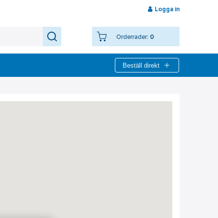
Logga in
Orderrader:
0
Beställ direkt