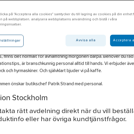
icka på "Acceptera alla cookies" samtycker du till lagring av cookies på din enhet fö
n på webbplatsen, analysera webbplatsens användning och bistå i våra
köping
ingsinsatser.
Avvisa alla
Acceptera a
nställningar
bjuder vi produkter inom områdena El, VS, VA, Verktyg & Maskiner, Ve
rsonlig skyddsutrustning som du plockar direkt från hyllan. Skulle n
, finns det normalt för avhämtning morgonen därpå. Behöver du råd 
lationstips, är branschkunnig personal alltid till hands. Vi erbjuder äv
yck och hyrmaskiner. Och självklart bjuder vi på kaffe.
men önskar butikschef Patrik Strand med personal.
ion Stockholm
akta rätt avdelning direkt när du vill beställ
uktinfo eller har övriga kundtjänstfrågor.