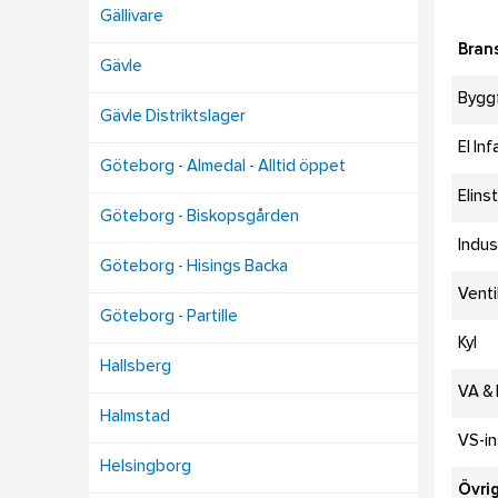
Gällivare
Bran
Gävle
Bygg
Gävle Distriktslager
El In
Göteborg - Almedal - Alltid öppet
Elins
Göteborg - Biskopsgården
Indus
Göteborg - Hisings Backa
Venti
Göteborg - Partille
Kyl
Hallsberg
VA &
Halmstad
VS-in
Helsingborg
Övrig