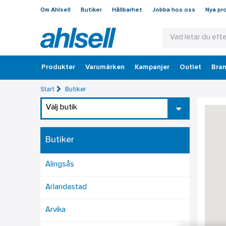
Om Ahlsell
Butiker
Hållbarhet
Jobba hos oss
Nya pr
Produkter
Varumärken
Kampanjer
Outlet
Bran
Start
Butiker
Välj butik
Butiker
Alingsås
Arlandastad
Arvika