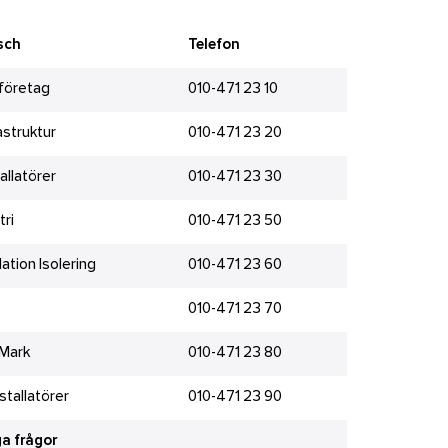
sch
Telefon
företag
010-471 23 10
fastruktur
010-471 23 20
tallatörer
010-471 23 30
tri
010-471 23 50
lation Isolering
010-471 23 60
010-471 23 70
 Mark
010-471 23 80
stallatörer
010-471 23 90
a frågor