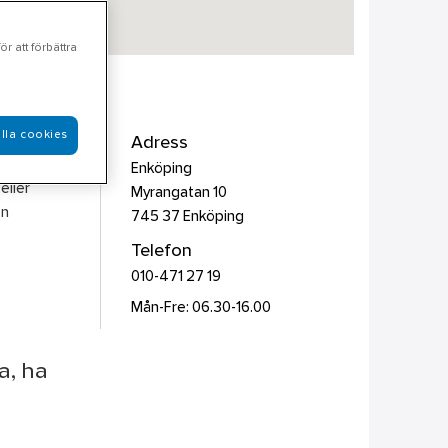
r att förbättra
lla cookies
ntilation
Adress
ågot
Enköping
eller
Myrangatan 10
en
745 37
Enköping
Telefon
010-471 27 19
Mån-Fre: 06.30-16.00
a, ha