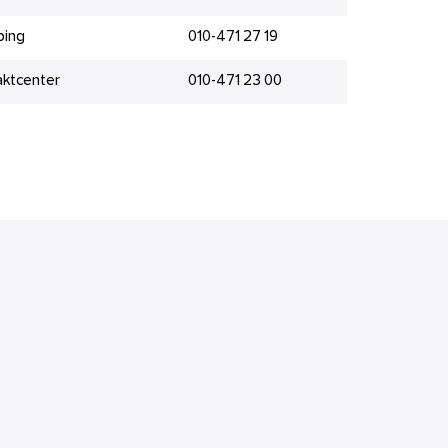
ping
010-471 27 19
aktcenter
010-471 23 00