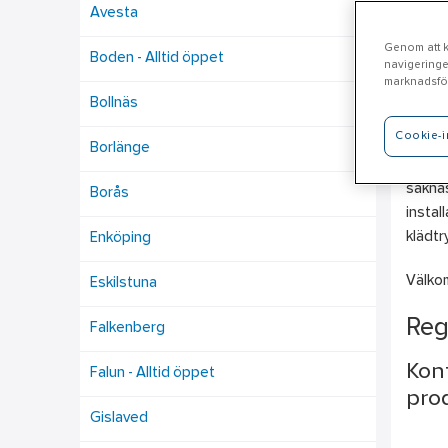
Avesta
Genom att kl
Boden - Alltid öppet
navigeringe
En
marknadsför
Bollnäs
Cookie-i
Här er
Borlänge
och Pe
saknas
Borås
instal
klädtr
Enköping
Välkom
Eskilstuna
Reg
Falkenberg
Kont
Falun - Alltid öppet
prod
Gislaved