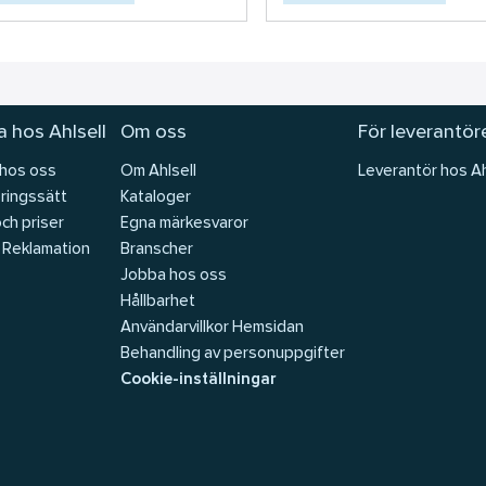
 hos Ahlsell
Om oss
För leverantör
 hos oss
Om Ahlsell
Leverantör hos Ah
ringssätt
Kataloger
och priser
Egna märkesvaror
 Reklamation
Branscher
Jobba hos oss
Hållbarhet
Användarvillkor Hemsidan
Behandling av personuppgifter
Cookie-inställningar