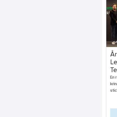
År
Le
Te
En 
kri
stic