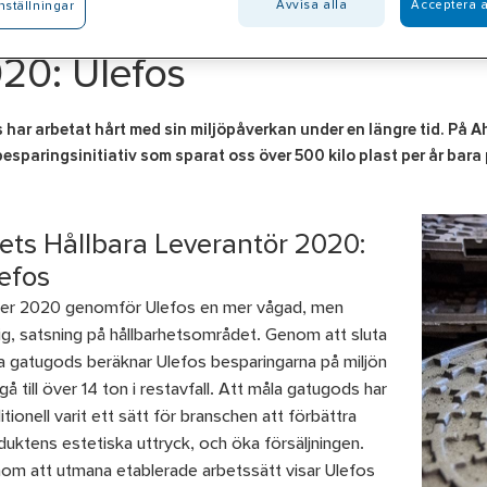
Avvisa alla
Acceptera a
nställningar
20: Ulefos
 har arbetat hårt med sin miljöpåverkan under en längre tid. På Ah
esparingsinitiativ som sparat oss över 500 kilo plast per år bara
ets Hållbara Leverantör 2020:
efos
er 2020 genomför Ulefos en mer vågad, men
tig, satsning på hållbarhetsområdet. Genom att sluta
a gatugods beräknar Ulefos besparingarna på miljön
å till över 14 ton i restavfall. Att måla gatugods har
itionell varit ett sätt för branschen att förbättra
duktens estetiska uttryck, och öka försäljningen.
om att utmana etablerade arbetssätt visar Ulefos