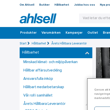
Om Ahlsell
Butiker
Hållbarhet
Jobba hos oss
Nya pr
Produkter
Varumärken
Kampanjer
Outlet
Bran
Start
Hållbarhet
Årets Hållbara Leverantör
Hållbarhet
Minskad klimat- och miljöpåverkan
Hållbar affärsutveckling
Ansvarsfulla inköp
Hållbart medarbetarskap
Genom att kl
navigeringe
Vår roll i samhället
marknadsför
Årets Hållbara Leverantör