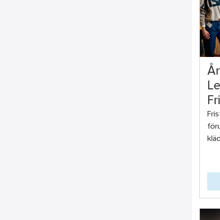
År
Le
Fr
Fri
för
klä