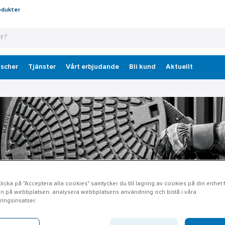
odukter
scher
Tjänster
Vårt erbjudande
Bli kund
Aktuellt
icka på "Acceptera alla cookies" samtycker du till lagring av cookies på din enhet fö
n på webbplatsen, analysera webbplatsens användning och bistå i våra
ingsinsatser.