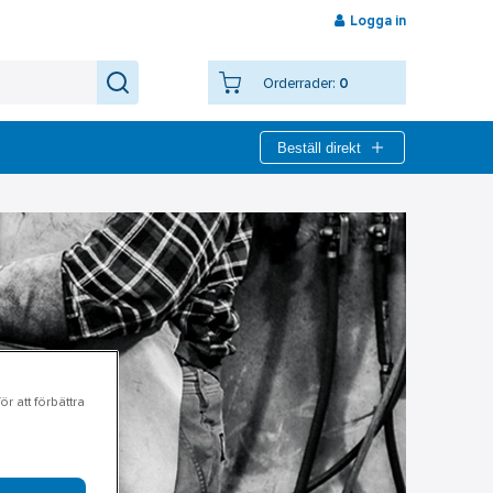
Logga in
Orderrader:
0
Beställ direkt
r att förbättra