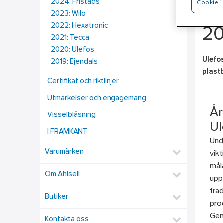
2024: Fristads
Cookie-i
2023: Wilo
2022: Hexatronic
20
2021: Tecca
2020: Ulefos
Ulefos
2019: Ejendals
plastb
Certifikat och riktlinjer
Utmärkelser och engagemang
År
Visselblåsning
Ul
I FRAMKANT
Und
Varumärken
vik
mål
Om Ahlsell
uppg
trad
Butiker
pro
Gen
Kontakta oss