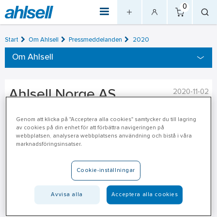
0
Start
Om Ahlsell
Pressmeddelanden
2020
Om Ahlsell
Ahlsell Norge AS
2020-11-02
förvärvar företag inom vatten-
Genom att klicka på "Acceptera alla cookies" samtycker du till lagring
och avloppssystem i Råde
av cookies på din enhet för att förbättra navigeringen på
webbplatsen, analysera webbplatsens användning och bistå i våra
marknadsföringsinsatser.
Ahlsell Norge AS har ingått avtal om att förvärva samtliga
aktier i företaget Weels Betong & Plast AS. Bolaget har en
Cookie-inställningar
årlig omsättning på cirka 55 MNOK.
Avvisa alla
Acceptera alla cookies
Weels Betong & Plast har varit en erkänd leverantör av vatten-
och avloppssystem sedan 1998, inom både betong- och