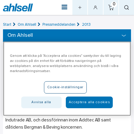
0
Start
Om Ahlsell
Pressmeddelanden
2013
Om Ahlsell
Genom att klicka på "Acceptera alla cookies" samtycker du till lagring
Kennet Göransson – ny
2013-10-30
av cookies på din enhet för att förbättra navigeringen på
webbplatsen, analysera webbplatsens användning och bistå i våra
CFO för Ahlsell
marknadsföringsinsatser.
Kennet Göransson tillträder som ny CFO för Ahlsell-koncernen
Cookie-inställningar
under våren då han efterträder Gunnar Haglund som efter mer
än 25 år i Ahlsell väljer att pensionera sig.
Avvisa alla
Acceptera alla cookies
Kennets bakgrund är motsvarande positioner, senast inom
Indutrade AB, och dessförinnan inom Addtec AB samt
dåtidens Bergman & Beving koncernen.