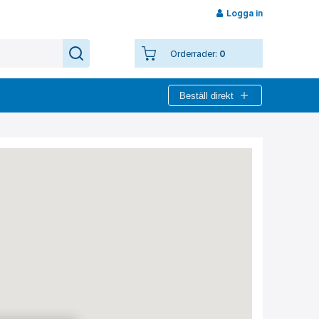
Logga in
Orderrader:
0
Beställ direkt