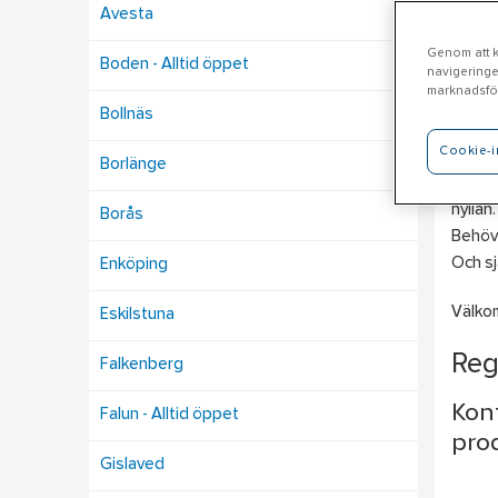
Avesta
Genom att kl
Boden - Alltid öppet
navigeringe
S
marknadsför
Bollnäs
Cookie-i
Ahlsel
Borlänge
Verkty
hyllan
Borås
Behöve
Och sj
Enköping
Välko
Eskilstuna
Reg
Falkenberg
Kont
Falun - Alltid öppet
prod
Gislaved