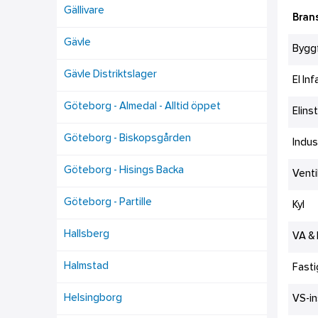
Gällivare
Bran
Gävle
Bygg
Gävle Distriktslager
El In
Göteborg - Almedal - Alltid öppet
Elins
Göteborg - Biskopsgården
Indus
Göteborg - Hisings Backa
Venti
Göteborg - Partille
Kyl
Hallsberg
VA &
Halmstad
Fasti
Helsingborg
VS-in