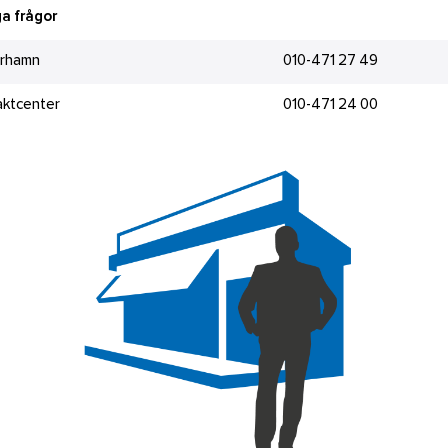
a frågor
rhamn
010-471 27 49
aktcenter
010-471 24 00