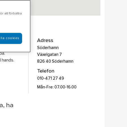
r att förbättra
lla cookies
Isolering,
Adress
ekt från
Söderhamn
på.
Växelgatan 7
l hands.
826 40
Söderhamn
Telefon
010-471 27 49
Mån-Fre: 07.00-16.00
a, ha