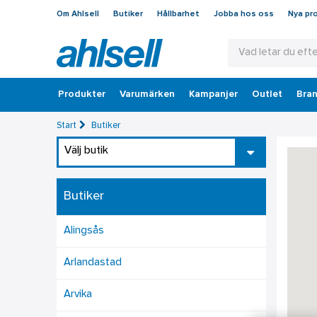
Om Ahlsell
Butiker
Hållbarhet
Jobba hos oss
Nya pr
Produkter
Varumärken
Kampanjer
Outlet
Bran
Start
Butiker
Välj butik
Butiker
Alingsås
Arlandastad
Arvika