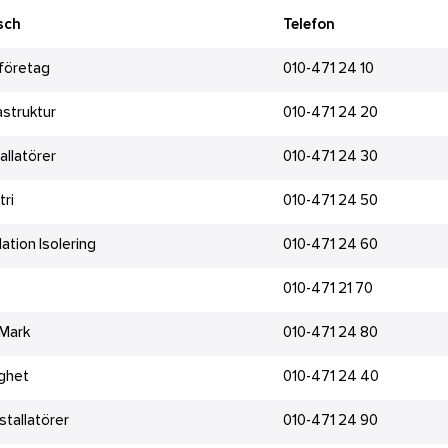
sch
Telefon
företag
010-471 24 10
fastruktur
010-471 24 20
tallatörer
010-471 24 30
tri
010-471 24 50
lation Isolering
010-471 24 60
010-471 21 70
 Mark
010-471 24 80
ghet
010-471 24 40
stallatörer
010-471 24 90