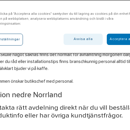
icka på "Acceptera alla cookies" samtycker du till lagring av cookies på din enhet fö
n på webbplatsen, analysera webbplatsens användning och bistå i våra
öderhamn
ingsinsatser.
Avvisa alla
Acceptera a
nställningar
l Söderhamn erbjuder produkter inom områdena El, VVS, Ventilation, 
g & Maskiner, VA och Personlig skyddsutrustning som du plockar dir
. Skulle något saknas finns det normalt för avhämtning morgonen där
r du råd eller installationstips finns branschkunnig personal alltid til
älvklart bjuder vi på kaffe.
mmen önskar butikschef med personal.
ion nedre Norrland
akta rätt avdelning direkt när du vill beställ
uktinfo eller har övriga kundtjänstfrågor.