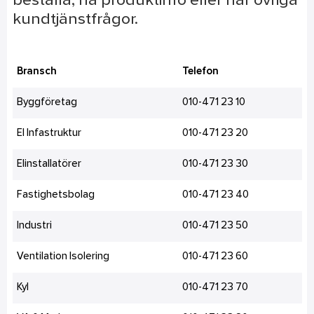
beställa, ha produktinfo eller har övriga
kundtjänstfrågor.
Bransch
Telefon
Byggföretag
010-471 23 10
El Infastruktur
010-471 23 20
Elinstallatörer
010-471 23 30
Fastighetsbolag
010-471 23 40
Industri
010-471 23 50
Ventilation Isolering
010-471 23 60
Kyl
010-471 23 70