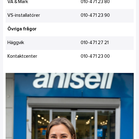
VA & Mark
010-471 23 80
VS-installatörer
010-471 23 90
Övriga frågor
Häggvik
010-471 27 21
Kontaktcenter
010-471 23 00