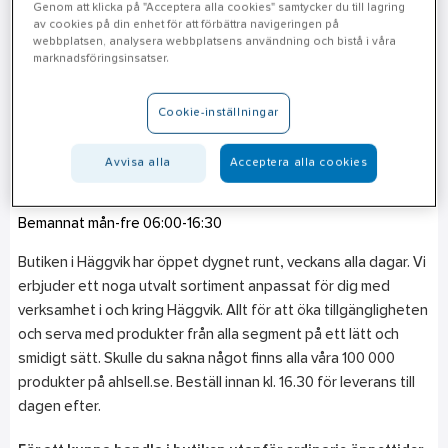
Genom att klicka på "Acceptera alla cookies" samtycker du till lagring
av cookies på din enhet för att förbättra navigeringen på
Adress
webbplatsen, analysera webbplatsens användning och bistå i våra
marknadsföringsinsatser.
Stockholm - Häggvik - Alltid Öppet
Hammarbacken 6 B
191 49
Sollentuna
Cookie-inställningar
Telefon
Avvisa alla
Acceptera alla cookies
010-471 27 21
Mån-sön: Dygnet runt
Bemannat mån-fre 06:00-16:30
Butiken i Häggvik har öppet dygnet runt, veckans alla dagar. Vi
erbjuder ett noga utvalt sortiment anpassat för dig med
verksamhet i och kring Häggvik. Allt för att öka tillgängligheten
och serva med produkter från alla segment på ett lätt och
smidigt sätt. Skulle du sakna något finns alla våra 100 000
produkter på ahlsell.se. Beställ innan kl. 16.30 för leverans till
dagen efter.