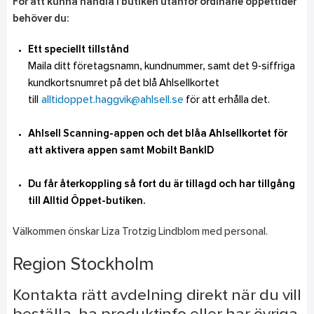
För att kunna handla i butiken utanför ordinarie öppettider
behöver du:
Ett speciellt tillstånd
Maila ditt företagsnamn, kundnummer, samt det 9-siffriga
kundkortsnumret på det blå Ahlsellkortet
till
alltidoppet.haggvik@ahlsell.se
för att erhålla det.
Ahlsell Scanning-
appen
och det blåa Ahlsellkortet för
att aktivera
appen
samt Mobilt
BankID
Du får återkoppling så fort du är tillagd och har tillgång
till Alltid Öppet-butiken.
Välkommen önskar Liza Trotzig Lindblom med personal.
Region Stockholm
Kontakta rätt avdelning direkt när du vill