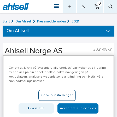
0
Start
Om Ahlsell
Pressmeddelanden
2021
Om Ahlsell
Ahlsell Norge AS
2021-08-31
förvärvar lokal fackhandel i
Genom att klicka på "Acceptera alla cookies" samtycker du till lagring
Bergen
av cookies på din enhet för att förbättra navigeringen på
webbplatsen, analysera webbplatsens användning och bistå i våra
marknadsföringsinsatser.
Ahlsell Norge AS har ingått avtal om att förvärva samtliga
aktier i T. Bentsen AS. Bolaget har en årlig omsättning på cirka
Cookie-inställningar
50 mNOK och 15 anställda.
Sedan tidigt 70-tal är T. Bentsen en av de ledande aktörerna
Avvisa alla
Acceptera alla cookies
inom verktyg och svetsutrustning i Bergen, och är också