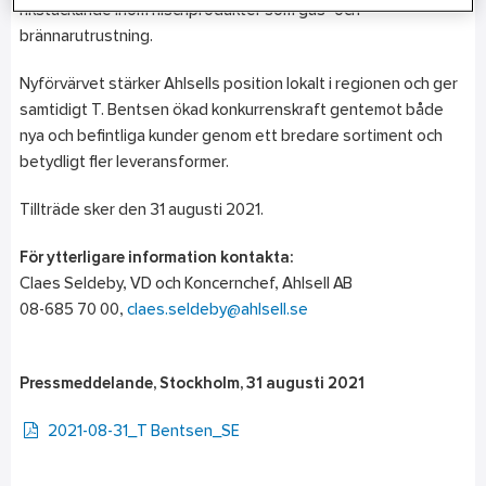
rikstäckande inom nischprodukter som gas- och
brännarutrustning.
Nyförvärvet stärker Ahlsells position lokalt i regionen och ger
samtidigt T. Bentsen ökad konkurrenskraft gentemot både
nya och befintliga kunder genom ett bredare sortiment och
betydligt fler leveransformer.
Tillträde sker den 31 augusti 2021.
För ytterligare information kontakta:
Claes Seldeby, VD och Koncernchef, Ahlsell AB
08-685 70 00,
claes.seldeby@ahlsell.se
Pressmeddelande,
Stockholm, 31 augusti 2021
2021-08-31_T Bentsen_SE