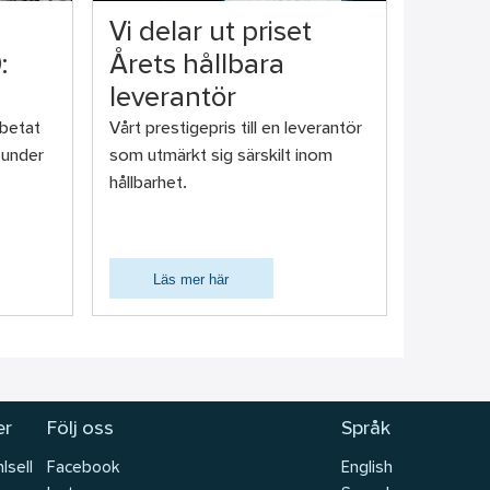
Vi delar ut priset
:
Årets hållbara
leverantör
rbetat
Vårt prestigepris till en leverantör
 under
som utmärkt sig särskilt inom
hållbarhet.
Läs mer här
er
Följ oss
Språk
lsell
Facebook
English