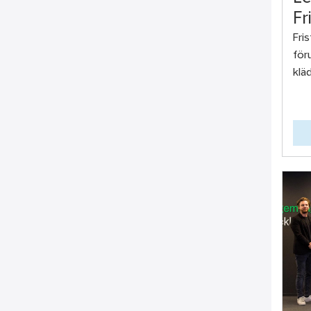
Fr
Fri
för
klä