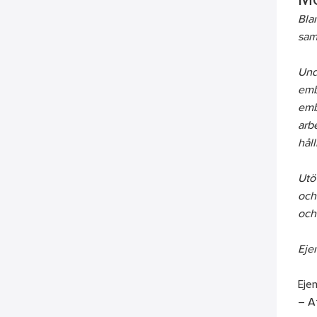
Mo
Blan
sam
Und
emb
emba
arbe
hål
Utöv
och 
och 
Ejen
Eje
– At