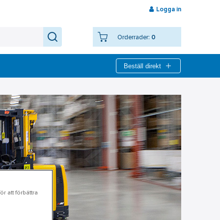
Logga in
Orderrader:
0
Beställ direkt
r att förbättra