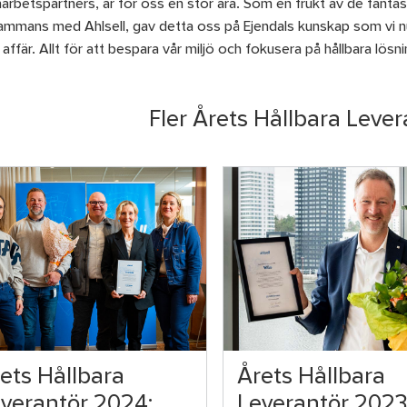
arbetspartners, är för oss en stor ära. Som en frukt av de fanta
lsammans med Ahlsell, gav detta oss på Ejendals kunskap som vi nu
affär. Allt för att bespara vår miljö och fokusera på hållbara lösni
Fler Årets Hållbara Lever
ets Hållbara
Årets Hållbara
verantör 2024:
Leverantör 2023