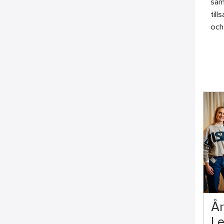
sam
til
och 
År
Le