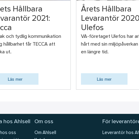
ets Hållbara
Årets Hållbara
varantör 2021:
Levarantör 2020
cca
Ulefos
rak och tydlig kommunikation
VA-företaget Ulefos har a
ng hållbarhet får TECCA att
hårt med sin miljöpåverkan
ka ut.
en längre tid.
Läs mer
Läs mer
 hos Ahlsell
Om oss
För leverantör
 hos oss
Om Ahlsell
Leverantör hos Ah