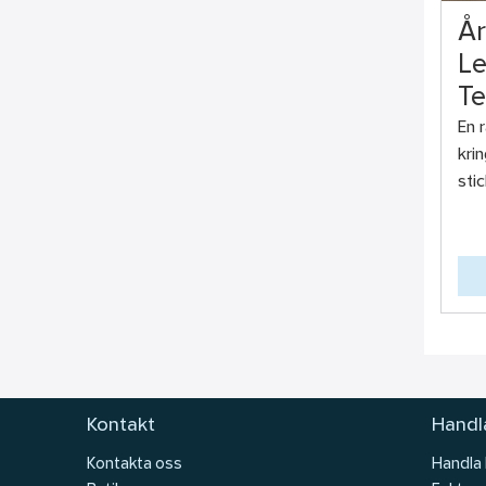
År
Le
Te
En 
kri
stic
Kontakt
Handla
Kontakta oss
Handla