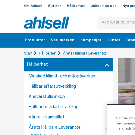
Om Ahlsell
Butiker
Hållbarhet
Jobba hos oss
Nya pr
Produkter
Varumärken
Kampanjer
Outlet
Bran
Start
Hållbarhet
Årets Hållbara Leverantör
Hållbarhet
Minskad klimat- och miljöpåverkan
Hållbar affärsutveckling
Ansvarsfulla inköp
Hållbart medarbetarskap
Vår roll i samhället
Genom att kl
navigeringe
Årets Hållbara Leverantör
marknadsför