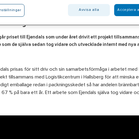
Avvisa alla
Acceptera a
nställningar
19: Ejendals
år priset till Ejendals som under året drivit ett projekt tillsamma
e som de själva sedan tog vidare och utvecklade internt med nya 
dals prisas för sitt driv och sin samarbetsförmåga i arbetet med h
jekt tillsammans med Logistikcentrum i Hallsberg för att minska e
digt emballage redan i packningsskedet så har andelen brännbart e
a 67 % på bara ett år. Ett arbete som Ejendals själva tog vidare 
.