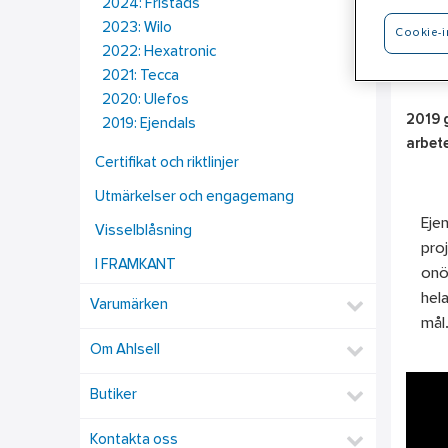
2024: Fristads
2023: Wilo
Cookie-i
2022: Hexatronic
20
2021: Tecca
2020: Ulefos
2019 g
2019: Ejendals
arbet
Certifikat och riktlinjer
Utmärkelser och engagemang
Ejen
Visselblåsning
pro
I FRAMKANT
onö
hel
Varumärken
mål
Om Ahlsell
Butiker
Kontakta oss