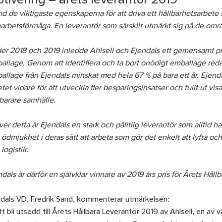
tivering – årets leverantör 2019
d de viktigaste egenskaperna för att driva ett hållbarhetsarbete s
arbetsförmåga. En leverantör som särskilt utmärkt sig på de omr
er 2018 och 2019 inledde Ahlsell och Ejendals ett gemensamt pr
allage. Genom att identifiera och ta bort onödigt emballage red
llage från Ejendals minskat med hela 67 % på bara ett år. Ejendal
tet vidare för att utveckla fler besparingsinsatser och fullt ut visat
lbarare samhälle.
er detta är Ejendals en stark och pålitlig leverantör som alltid h
ödmjukhet i deras sätt att arbeta som gör det enkelt att lyfta och
logistik.
dals är därför en självklar vinnare av 2019 års pris för Årets Håll
ndals VD, Fredrik Sand, kommenterar utmärkelsen:
t bli utsedd till Årets Hållbara Leverantör 2019 av Ahlsell, en av