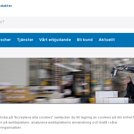
odukter
scher
Tjänster
Vårt erbjudande
Bli kund
Aktuellt
icka på "Acceptera alla cookies" samtycker du till lagring av cookies på din enhet fö
n på webbplatsen, analysera webbplatsens användning och bistå i våra
ingsinsatser.