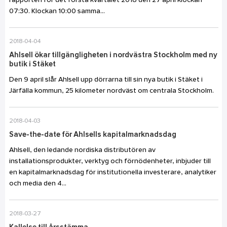
rapporten för det första kvartalet 2018 den 27 april klockan
07:30. Klockan 10:00 samma...
2018-04-04
Ahlsell ökar tillgängligheten i nordvästra Stockholm med ny
butik i Stäket
Den 9 april slår Ahlsell upp dörrarna till sin nya butik i Stäket i
Järfälla kommun, 25 kilometer nordväst om centrala Stockholm.
2018-04-03
Save-the-date för Ahlsells kapitalmarknadsdag
Ahlsell, den ledande nordiska distributören av
installationsprodukter, verktyg och förnödenheter, inbjuder till
en kapitalmarknadsdag för institutionella investerare, analytiker
och media den 4...
2018-03-27