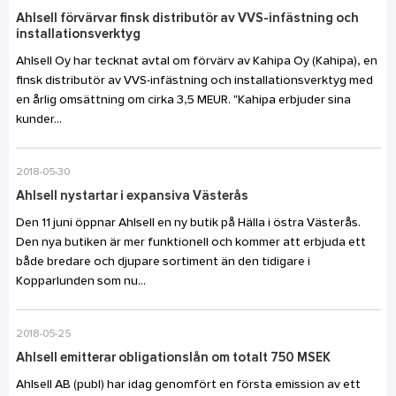
Ahlsell förvärvar finsk distributör av VVS-infästning och
installationsverktyg
Ahlsell Oy har tecknat avtal om förvärv av Kahipa Oy (Kahipa), en
finsk distributör av VVS-infästning och installationsverktyg med
en årlig omsättning om cirka 3,5 MEUR. "Kahipa erbjuder sina
kunder...
2018-05-30
Ahlsell nystartar i expansiva Västerås
Den 11 juni öppnar Ahlsell en ny butik på Hälla i östra Västerås.
Den nya butiken är mer funktionell och kommer att erbjuda ett
både bredare och djupare sortiment än den tidigare i
Kopparlunden som nu...
2018-05-25
Ahlsell emitterar obligationslån om totalt 750 MSEK
Ahlsell AB (publ) har idag genomfört en första emission av ett