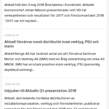
Ahlsell höll den 3 maj 2018 årsstämma i Stockholm. Ahlsells
koncernchef Johan Nilsson presenterade i sitt VD-tal
verksamheten och resultatet för 2017 och första kvartalet 2018.
”2017 var ett mycket...
2018-04-19
Ahlsell förvärvar norsk distributör inom verktyg, PSU och
marin
Ahlsell Norge AS har tecknat avtal om att förvärva Sentrum
Motor och Verktøy AS (SMV) med en årlig omsättning om cirka 40
MNOK. SMV har en stark position inom verktyg, PSU (personlig
skyddsutrustning)...
2018-04-05
Inbjudan till Ahlsells Q1-presentation 2018
Ahlsell, den ledande nordiska distributören av
installationsprodukter, verktyg och förnödenheter, publicerar