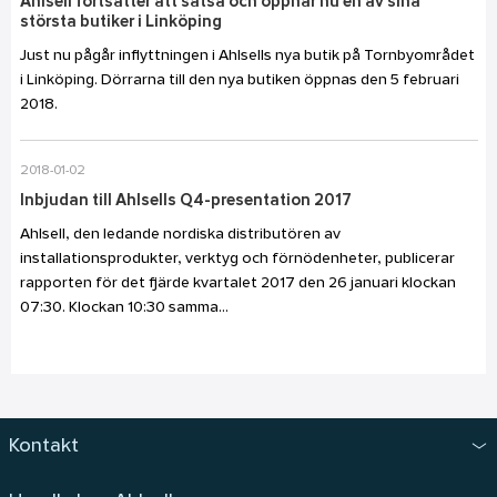
Ahlsell fortsätter att satsa och öppnar nu en av sina
största butiker i Linköping
Just nu pågår inflyttningen i Ahlsells nya butik på Tornbyområdet
i Linköping. Dörrarna till den nya butiken öppnas den 5 februari
2018.
2018-01-02
Inbjudan till Ahlsells Q4-presentation 2017
Ahlsell, den ledande nordiska distributören av
installationsprodukter, verktyg och förnödenheter, publicerar
rapporten för det fjärde kvartalet 2017 den 26 januari klockan
07:30. Klockan 10:30 samma...
Kontakt