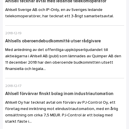
Ahlsell tecknar avtal med ledande telekomoperatör
Ahlsell Sverige AB och IP-Only, en av Sveriges ledande
telekomoperatörer, har tecknat ett 3-årigt samarbetsavtal.
2018-12-19
Ahlsells oberoendebudkommitté utser rådgivare
Med anledning av det offentliga uppköpserbjudandet till
aktieägarna i Ahlsell AB (publ) som lämnades av Quimper AB den
11 december 2018 har den oberoende budkommittén utsett
finansiella och legala...
2018-12-17
Ahlsell förvärvar finskt bolag inom industriautomation
Ahlsell Oy har tecknat avtal om förvärv av PJ-Control Oy, ett
företag med inriktning mot elindustriautomation, med en årlig
omsättning om cirka 7,5 MEUR. PJ-Control är ett bolag med
starkt fäste i...