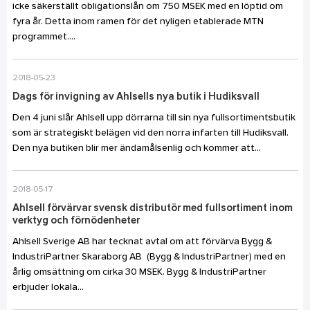
icke säkerställt obligationslån om 750 MSEK med en löptid om
fyra år. Detta inom ramen för det nyligen etablerade MTN
programmet....
2018-05-23
Dags för invigning av Ahlsells nya butik i Hudiksvall
Den 4 juni slår Ahlsell upp dörrarna till sin nya fullsortimentsbutik
som är strategiskt belägen vid den norra infarten till Hudiksvall.
Den nya butiken blir mer ändamålsenlig och kommer att...
2018-05-17
Ahlsell förvärvar svensk distributör med fullsortiment inom
verktyg och förnödenheter
Ahlsell Sverige AB har tecknat avtal om att förvärva Bygg &
IndustriPartner Skaraborg AB (Bygg & IndustriPartner) med en
årlig omsättning om cirka 30 MSEK. Bygg & IndustriPartner
erbjuder lokala...