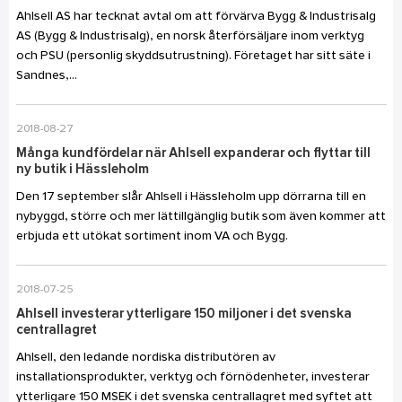
Ahlsell AS har tecknat avtal om att förvärva Bygg & Industrisalg
AS (Bygg & Industrisalg), en norsk återförsäljare inom verktyg
och PSU (personlig skyddsutrustning). Företaget har sitt säte i
Sandnes,...
2018-08-27
Många kundfördelar när Ahlsell expanderar och flyttar till
ny butik i Hässleholm
Den 17 september slår Ahlsell i Hässleholm upp dörrarna till en
nybyggd, större och mer lättillgänglig butik som även kommer att
erbjuda ett utökat sortiment inom VA och Bygg.
2018-07-25
Ahlsell investerar ytterligare 150 miljoner i det svenska
centrallagret
Ahlsell, den ledande nordiska distributören av
installationsprodukter, verktyg och förnödenheter, investerar
ytterligare 150 MSEK i det svenska centrallagret med syftet att