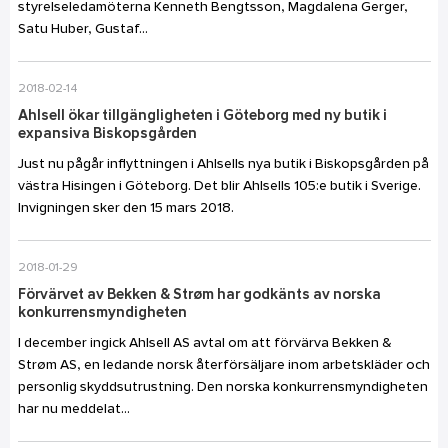
styrelseledamöterna Kenneth Bengtsson, Magdalena Gerger,
Satu Huber, Gustaf...
2018-02-14
Ahlsell ökar tillgängligheten i Göteborg med ny butik i
expansiva Biskopsgården
Just nu pågår inflyttningen i Ahlsells nya butik i Biskopsgården på
västra Hisingen i Göteborg. Det blir Ahlsells 105:e butik i Sverige.
Invigningen sker den 15 mars 2018.
2018-01-29
Förvärvet av Bekken & Strøm har godkänts av norska
konkurrensmyndigheten
I december ingick Ahlsell AS avtal om att förvärva Bekken &
Strøm AS, en ledande norsk återförsäljare inom arbetskläder och
personlig skyddsutrustning. Den norska konkurrensmyndigheten
har nu meddelat...