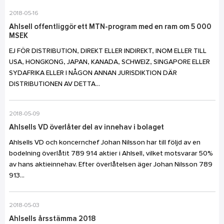
2018-05-16
Ahlsell offentliggör ett MTN-program med en ram om 5 000
MSEK
EJ FÖR DISTRIBUTION, DIREKT ELLER INDIREKT, INOM ELLER TILL
USA, HONGKONG, JAPAN, KANADA, SCHWEIZ, SINGAPORE ELLER
SYDAFRIKA ELLER I NÅGON ANNAN JURISDIKTION DÄR
DISTRIBUTIONEN AV DETTA...
2018-05-09
Ahlsells VD överlåter del av innehav i bolaget
Ahlsells VD och koncernchef Johan Nilsson har till följd av en
bodelning överlåtit 789 914 aktier i Ahlsell, vilket motsvarar 50%
av hans aktieinnehav. Efter överlåtelsen äger Johan Nilsson 789
913...
2018-05-03
Ahlsells årsstämma 2018