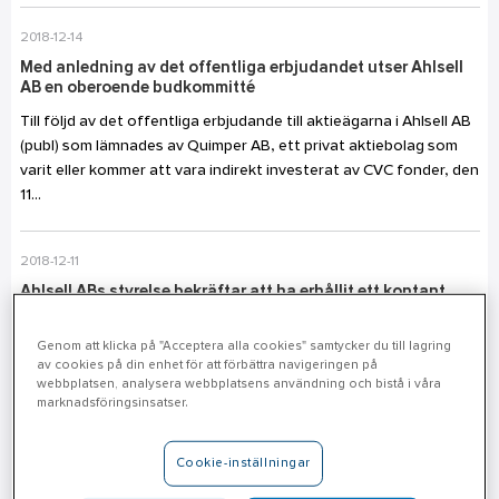
2018-12-14
Med anledning av det offentliga erbjudandet utser Ahlsell
AB en oberoende budkommitté
Till följd av det offentliga erbjudande till aktieägarna i Ahlsell AB
(publ) som lämnades av Quimper AB, ett privat aktiebolag som
varit eller kommer att vara indirekt investerat av CVC fonder, den
11...
2018-12-11
Ahlsell ABs styrelse bekräftar att ha erhållit ett kontant
erbjudande om 55 kronor per aktie från Quimper AB
Quimper AB, ett privat aktiebolag som varit eller kommer att vara
Genom att klicka på "Acceptera alla cookies" samtycker du till lagring
av cookies på din enhet för att förbättra navigeringen på
indirekt investerat av CVC Funds, meddelade i morse ett
webbplatsen, analysera webbplatsens användning och bistå i våra
offentligt erbjudande till aktieägarna i Ahlsell AB (publ) om att
marknadsföringsinsatser.
förvärva...
Cookie-inställningar
2018-11-20