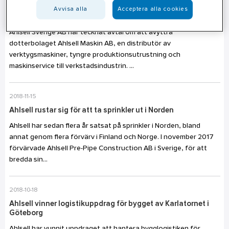
Ahlsell avyttrar bolag inom verktygsmaskiner,
Avvisa alla
Acceptera alla cookies
produktionsutrustning och maskinservice
Ahlsell Sverige AB har tecknat avtal om att avyttra
dotterbolaget Ahlsell Maskin AB, en distributör av
verktygsmaskiner, tyngre produktionsutrustning och
maskinservice till verkstadsindustrin. ...
2018-11-15
Ahlsell rustar sig för att ta sprinkler ut i Norden
Ahlsell har sedan flera år satsat på sprinkler i Norden, bland
annat genom flera förvärv i Finland och Norge. I november 2017
förvärvade Ahlsell Pre-Pipe Construction AB i Sverige, för att
bredda sin...
2018-10-18
Ahlsell vinner logistikuppdrag för bygget av Karlatornet i
Göteborg