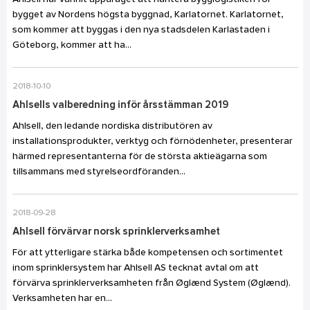
Ahlsell har vunnit uppdraget att hantera bygglogistiken för
bygget av Nordens högsta byggnad, Karlatornet. Karlatornet,
som kommer att byggas i den nya stadsdelen Karlastaden i
Göteborg, kommer att ha...
2018-10-10
Ahlsells valberedning inför årsstämman 2019
Ahlsell, den ledande nordiska distributören av
installationsprodukter, verktyg och förnödenheter, presenterar
härmed representanterna för de största aktieägarna som
tillsammans med styrelseordföranden...
2018-09-28
Ahlsell förvärvar norsk sprinklerverksamhet
För att ytterligare stärka både kompetensen och sortimentet
inom sprinklersystem har Ahlsell AS tecknat avtal om att
förvärva sprinklerverksamheten från Øglænd System (Øglænd).
Verksamheten har en...