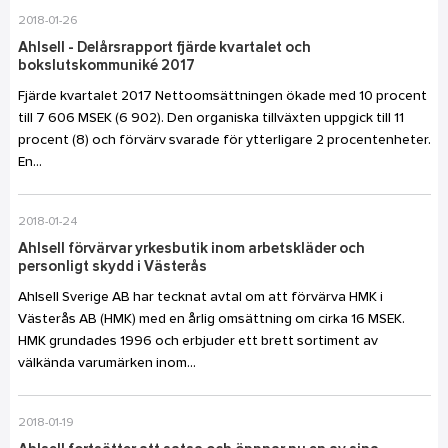
2018-01-26
Ahlsell - Delårsrapport fjärde kvartalet och
bokslutskommuniké 2017
Fjärde kvartalet 2017 Nettoomsättningen ökade med 10 procent
till 7 606 MSEK (6 902). Den organiska tillväxten uppgick till 11
procent (8) och förvärv svarade för ytterligare 2 procentenheter.
En...
2018-01-24
Ahlsell förvärvar yrkesbutik inom arbetskläder och
personligt skydd i Västerås
Ahlsell Sverige AB har tecknat avtal om att förvärva HMK i
Västerås AB (HMK) med en årlig omsättning om cirka 16 MSEK.
HMK grundades 1996 och erbjuder ett brett sortiment av
välkända varumärken inom...
2018-01-19