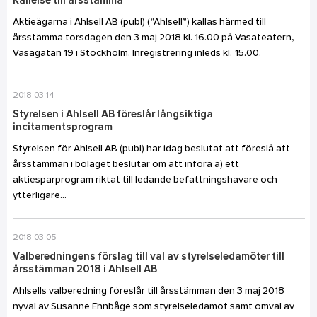
Kallelse till årsstämma
Aktieägarna i Ahlsell AB (publ) (”Ahlsell”) kallas härmed till
årsstämma torsdagen den 3 maj 2018 kl. 16.00 på Vasateatern,
Vasagatan 19 i Stockholm. Inregistrering inleds kl. 15.00.
2018-03-14
Styrelsen i Ahlsell AB föreslår långsiktiga
incitamentsprogram
Styrelsen för Ahlsell AB (publ) har idag beslutat att föreslå att
årsstämman i bolaget beslutar om att införa a) ett
aktiesparprogram riktat till ledande befattningshavare och
ytterligare...
2018-03-05
Valberedningens förslag till val av styrelseledamöter till
årsstämman 2018 i Ahlsell AB
Ahlsells valberedning föreslår till årsstämman den 3 maj 2018
nyval av Susanne Ehnbåge som styrelseledamot samt omval av