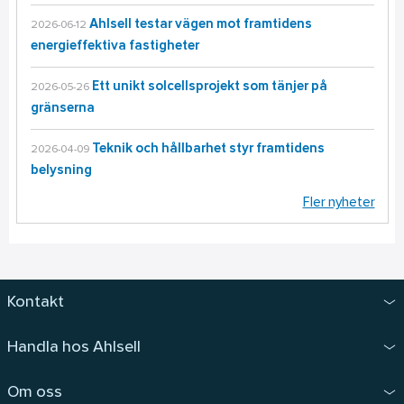
Ahlsell testar vägen mot framtidens
2026-06-12
energieffektiva fastigheter
Ett unikt solcellsprojekt som tänjer på
2026-05-26
gränserna
Teknik och hållbarhet styr framtidens
2026-04-09
belysning
Fler nyheter
Kontakt
Handla hos Ahlsell
Om oss