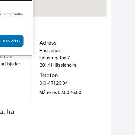
r att förbättra
lla cookies
ktyg &
Adress
Skulle
Hässleholm
du råd
Industrigatan 7
lart bjuder
281 41
Hässleholm
Telefon
010-471 26 04
Mån-Fre: 07.00-16.00
a, ha