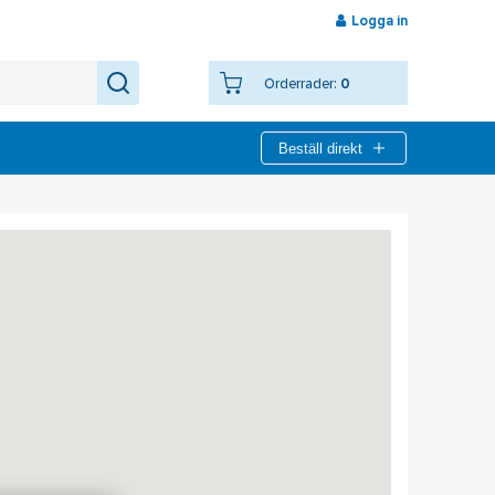
Logga in
Orderrader:
0
Beställ direkt