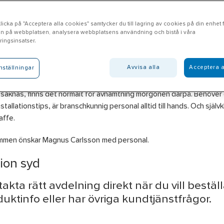
icka på "Acceptera alla cookies" samtycker du till lagring av cookies på din enhet fö
n på webbplatsen, analysera webbplatsens användning och bistå i våra
ssleholm
ingsinsatser.
Avvisa alla
Acceptera a
nställningar
bjuder vi produkter inom områdena Bygg, El, VS, VA, Ventialtion, Ver
er, Isolering och Personligt skydd som du plockar direkt från hyllan. 
saknas, finns det normalt för avhämtning morgonen därpå. Behöver 
installationstips, är branschkunnig personal alltid till hands. Och självk
affe.
mmen önskar Magnus Carlsson med personal.
ion syd
akta rätt avdelning direkt när du vill beställ
uktinfo eller har övriga kundtjänstfrågor.