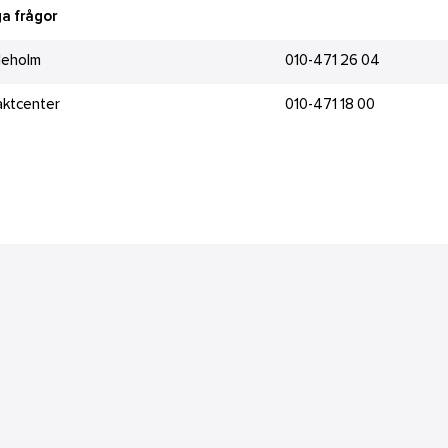
a frågor
leholm
010-471 26 04
aktcenter
010-471 18 00