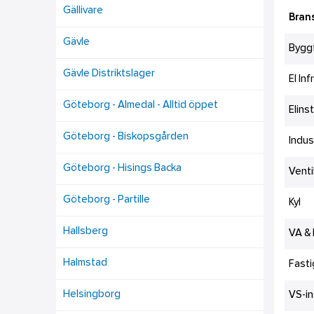
Gällivare
Bran
Gävle
Bygg
Gävle Distriktslager
El In
Göteborg - Almedal - Alltid öppet
Elins
Göteborg - Biskopsgården
Indus
Göteborg - Hisings Backa
Venti
Göteborg - Partille
Kyl
Hallsberg
VA &
Halmstad
Fasti
Helsingborg
VS-in