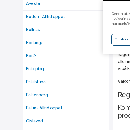
Avesta
Genom att kl
Boden - Alltid öppet
navigeringe
Hä
marknadsför
Bollnäs
Cookie-i
Här er
Borlänge
Maskin
något 
Borås
eller 
vi på k
Enköping
Välko
Eskilstuna
Reg
Falkenberg
Kont
Falun - Alltid öppet
prod
Gislaved