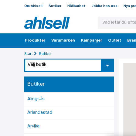
Om Ahlsell
Butiker
Hållbarhet
Jobba hos oss
Nya pr
Produkter
Varumärken
Kampanjer
Outlet
Bran
Start
Butiker
Välj butik
Butiker
Alingsås
Arlandastad
Arvika