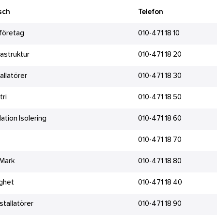
sch
Telefon
företag
010-471 18 10
frastruktur
010-471 18 20
tallatörer
010-471 18 30
tri
010-471 18 50
lation Isolering
010-471 18 60
010-471 18 70
 Mark
010-471 18 80
ghet
010-471 18 40
stallatörer
010-471 18 90