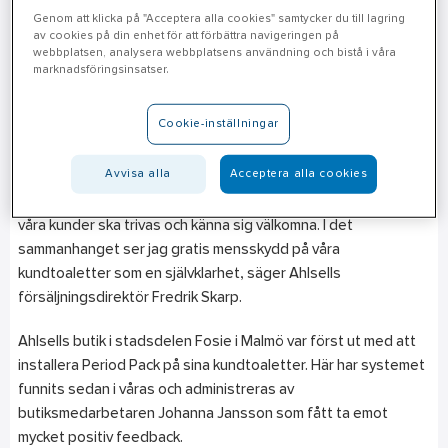
Period Pack är ett snillrikt koncept skapat av två kvinnor som
Genom att klicka på "Acceptera alla cookies" samtycker du till lagring
tillhandahåller tamponger till alla som är i akut behov av
av cookies på din enhet för att förbättra navigeringen på
webbplatsen, analysera webbplatsens användning och bistå i våra
mensskydd. Tampongerna förvaras i en behållare som
marknadsföringsinsatser.
placeras lättåtkomligt på Ahlsells kundtoaletter som en
service och trygghet.
Cookie-inställningar
- Butikerna har en central plats för våra kunder i deras vardag.
Avvisa alla
Acceptera alla cookies
Att kunna köpa de produkter man behöver eller få hjälp med
lösningar i butiken är viktigt. Men lika viktigt för oss är att alla
våra kunder ska trivas och känna sig välkomna. I det
sammanhanget ser jag gratis mensskydd på våra
kundtoaletter som en självklarhet, säger Ahlsells
försäljningsdirektör Fredrik Skarp.
Ahlsells butik i stadsdelen Fosie i Malmö var först ut med att
installera Period Pack på sina kundtoaletter. Här har systemet
funnits sedan i våras och administreras av
butiksmedarbetaren Johanna Jansson som fått ta emot
mycket positiv feedback.