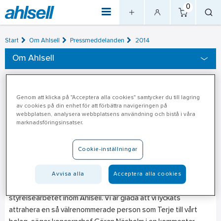
0
Start
Om Ahlsell
Pressmeddelanden
2014
Om Ahlsell
Ny medlem i Ahlsells
2014-02-10
Genom att klicka på "Acceptera alla cookies" samtycker du till lagring
av cookies på din enhet för att förbättra navigeringen på
styrelse
webbplatsen, analysera webbplatsens användning och bistå i våra
marknadsföringsinsatser.
Terje R. Venold har utsett till ny medlem av Ahlsell-koncernens
Cookie-inställningar
styrelse. Terje arbetade från 1981 inom den norska
byggkoncernen Veidekke, där han under åren 1989 till 2013 var
Avvisa alla
Acceptera alla cookies
dess koncernchef. Med sin breda erfarenhet av nordisk
byggindustri kommer Terje att positivt bidra med ny kunskap i
styrelsearbetet inom Ahlsell. Vi är glada att vi lyckats
attrahera en så välrenommerade person som Terje till vårt