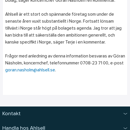
bolag, säger koncernchef Göran Näsholm i en kommentar.
Ahlsell är ett stort och spännande företag som under de
senaste åren vuxit substantiellt i Norge. Fortsatt lönsam
tillväxt i Norge står högt på bolagets agenda. Jag tror att jag
kan bidra till att säkerställa den ambitionen generellt, och
kanske specifikt i Norge, säger Terje i en kommentar.
Frågor med anledning av denna information besvaras av Göran
Näsholm, koncernchef, telefonnummer 0708-23 71 00, e-post
goran.nasholm@ahlsell.se
.
Kontakt
Handla hos Ahlsell