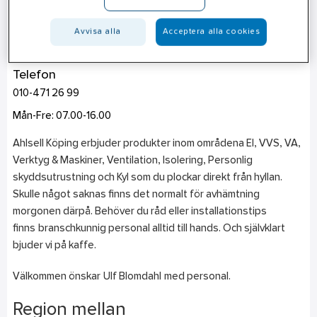
Köping
Avvisa alla
Acceptera alla cookies
Hantverkaregatan 1
731 50
Köping
Telefon
010-471 26 99
Mån-Fre: 07.00-16.00
Ahlsell Köping erbjuder produkter inom områdena El, VVS, VA,
Verktyg & Maskiner, Ventilation, Isolering, Personlig
skyddsutrustning och Kyl som du plockar direkt från hyllan.
Skulle något saknas finns det normalt för avhämtning
morgonen därpå. Behöver du råd eller installationstips
finns branschkunnig personal alltid till hands. Och självklart
bjuder vi på kaffe.
Välkommen önskar Ulf Blomdahl med personal.
Region mellan