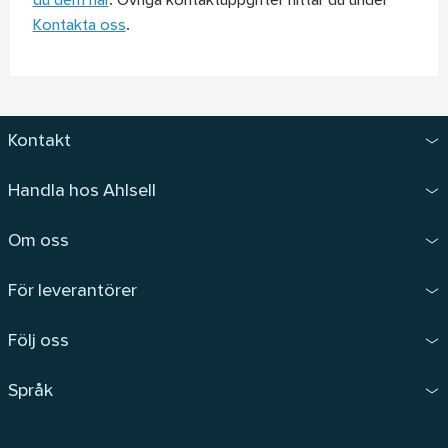
du dem här
. Övriga kontaktuppgifter hittar du under
Kontakta oss
.
Kontakt
Handla hos Ahlsell
Om oss
För leverantörer
Följ oss
Språk