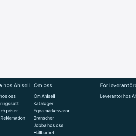
 hos Ahlsell
Om oss
För leverantör
 hos oss
Om Ahlsell
Leverantör hos Ah
ringssätt
Kataloger
och priser
Egna märkesvaror
 Reklamation
Branscher
Jobba hos oss
Hållbarhet