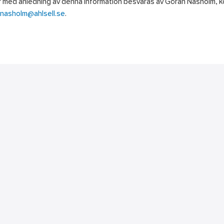
r med anledning av denna information besvaras av Göran Näsholm, 
.nasholm@ahlsell.se
.