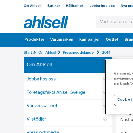
Om Ahlsell
Butiker
Hållbarhet
Jobba hos oss
Nya pr
Produkter
Varumärken
Kampanjer
Outlet
Bran
Start
Om Ahlsell
Pressmeddelanden
2014
Om Ahlsell
Ah
Genom att kl
navigeringe
Jobba hos oss
marknadsför
Hjelmb
person
Företagsfakta Ahlsell Sverige
Cookie-i
Ahlsel
Vår verksamhet
det ge
Vi stödjer
Näsho
Press och media