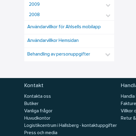
2009
2008
Användarvillkor för Ahlsells mobilapp
Användarvillkor Hemsidan
Behandling av personuppgifter
Kontakt
Handla
Kontakta oss
Handla
Butiker
Fakture
Vanliga frågor
Villkor 
Huvudkontor
Retur &
Logistikcentrum i Hallsberg - kontaktuppgifter
Press och media