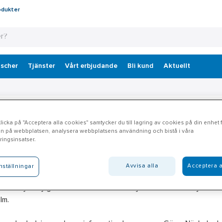
odukter
scher
Tjänster
Vårt erbjudande
Bli kund
Aktuellt
lsell köper Hjelmbergs AB
icka på "Acceptera alla cookies" samtycker du till lagring av cookies på din enhet fö
n på webbplatsen, analysera webbplatsens användning och bistå i våra
ingsinsatser.
ergs är ett lokalt grossistföretag med etablering i Karlshamn. Bolage
lig skyddsutrustning, förnödenheter och stål. Omsättningen är ca 
Avvisa alla
Acceptera a
nställningar
l har sedan tidigare verksamhet i Karlshamn. Med förvärvet av Hjelmbe
r oss nya möjligheter att utveckla vårt erbjudande till såväl Hjelm
lm.