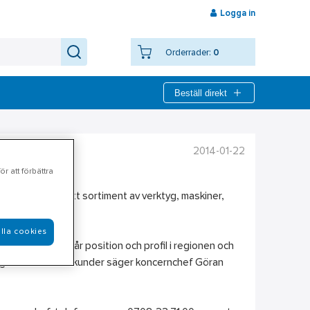
Logga in
Orderrader:
0
Beställ direkt
2014-01-22
r att förbättra
t säljer ett brett sortiment av verktyg, maskiner,
55 MSEK.
lla cookies
rgs stärker vi vår position och profil i regionen och
bergs som Ahlsells kunder säger koncernchef Göran