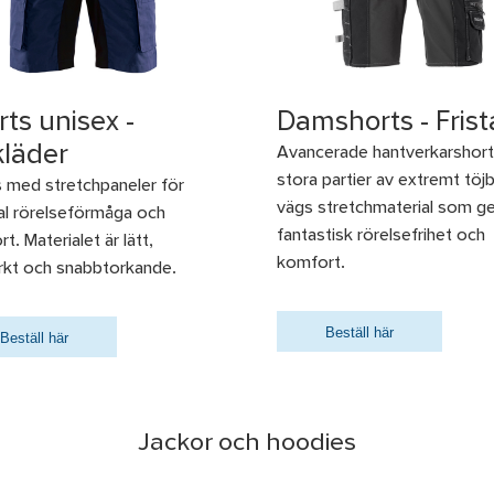
rts unisex -
Damshorts - Fris
kläder
Avancerade hantverkarshor
stora partier av extremt töjb
 med stretchpaneler för
vägs stretchmaterial som ge
al rörelseförmåga och
fantastisk rörelsefrihet och
t. Materialet är lätt,
komfort.
arkt och snabbtorkande.
Beställ här
Beställ här
Jackor och hoodies