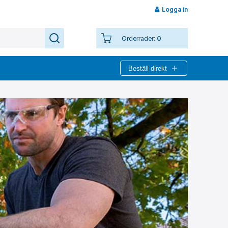
Logga in
Orderrader:
0
Beställ direkt