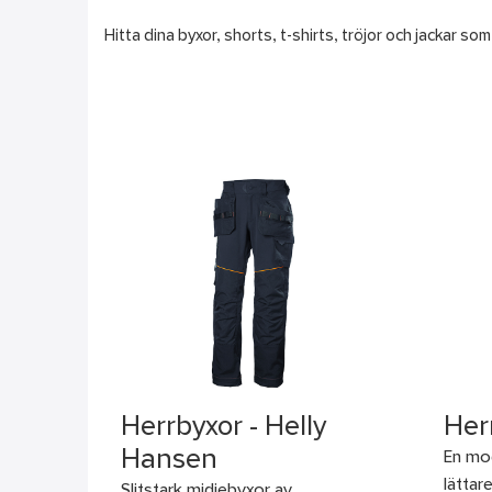
Hitta dina byxor, shorts, t-shirts, tröjor och jackar 
Herrbyxor - Helly
Her
Hansen
En mod
lättar
Slitstark midjebyxor av