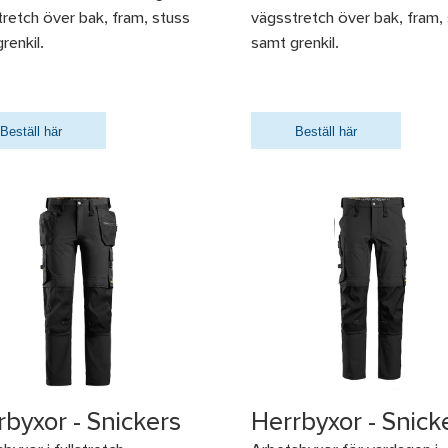
retch över bak, fram, stuss
vägsstretch över bak, fram,
renkil.
samt grenkil.
Beställ här
Beställ här
rbyxor - Snickers
Herrbyxor - Snick