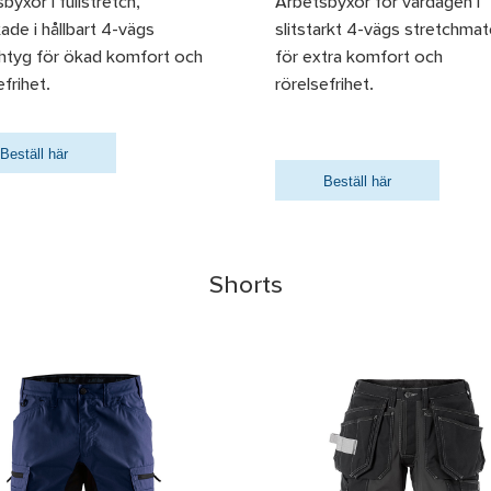
byxor i fullstretch,
Arbetsbyxor för vardagen i
rkade i hållbart 4-vägs
slitstarkt 4-vägs stretchmate
chtyg för ökad komfort och
för extra komfort och
efrihet.
rörelsefrihet.
Beställ här
Beställ här
Shorts