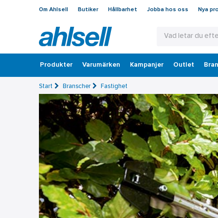
Om Ahlsell
Butiker
Hållbarhet
Jobba hos oss
Nya pr
Produkter
Varumärken
Kampanjer
Outlet
Bran
Start
Branscher
Fastighet