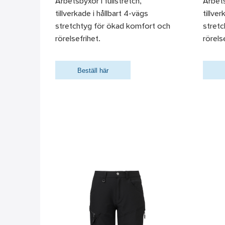
Arbetsbyxor i fullstretch,
Arbets
tillverkade i hållbart 4-vägs
tillve
stretchtyg för ökad komfort och
stret
rörelsefrihet.
rörels
Beställ här