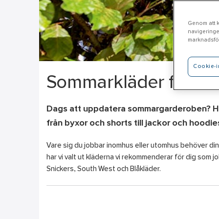
Genom att kl
navigeringe
marknadsför
Cookie-i
Sommarkläder för fas
Dags att uppdatera sommargarderoben? Här 
från byxor och shorts till jackor och hoodie
Vare sig du jobbar inomhus eller utomhus behöver din
har vi valt ut kläderna vi rekommenderar för dig som 
Snickers, South West och Blåkläder.