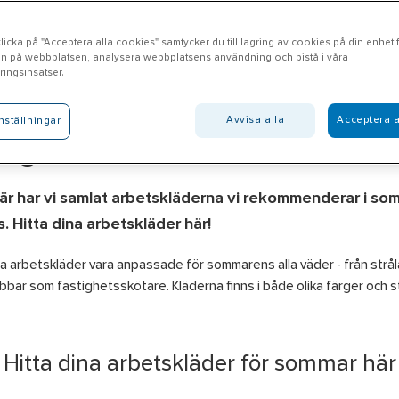
icka på "Acceptera alla cookies" samtycker du till lagring av cookies på din enhet fö
n på webbplatsen, analysera webbplatsens användning och bistå i våra
ingsinsatser.
Avvisa alla
Acceptera a
nställningar
tighetsskötare
har vi samlat arbetskläderna vi rekommenderar i somma
s. Hitta dina arbetskläder här!
a arbetskläder vara anpassade för sommarens alla väder - från strål
jobbar som fastighetsskötare. Kläderna finns i både olika färger och
Hitta dina arbetskläder för sommar här