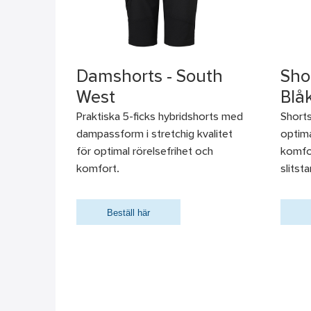
Damshorts - South
Sho
West
Blå
Praktiska 5-ficks hybridshorts med
Shorts
dampassform i stretchig kvalitet
optim
för optimal rörelsefrihet och
komfor
komfort.
slitst
Beställ här