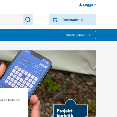
Logga in
Orderrader:
0
Beställ direkt
r att förbättra