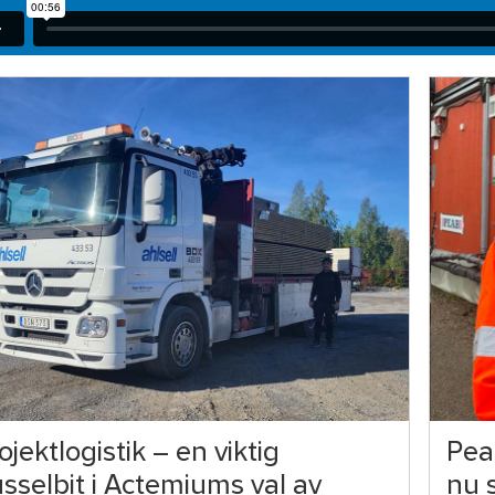
ojektlogistik – en viktig
Peab
sselbit i Actemiums val av
nu s