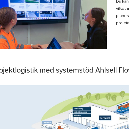
Du kan 
vilket 
planera
projek
ojektlogistik med systemstöd Ahlsell Fl