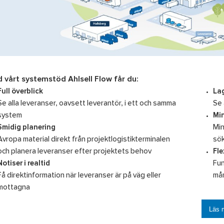
 vårt systemstöd Ahlsell Flow får du:
Full överblick
La
Se alla leveranser, oavsett leverantör, i ett och samma
Se 
system
Mi
Smidig planering
Min
Avropa material direkt från projektlogistikterminalen
sök
och planera leveranser efter projektets behov
Fle
Notiser i realtid
Fun
Få direktinformation när leveranser är på väg eller
mån
mottagna
Läs m