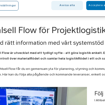
Avvisa alla
Acceptera a
nställningar
lsell Flow för Projektlogisti
tid rätt information med vårt systemstöd
l Flow är utvecklat med ett tydligt syfte - att göra logistik enkelt. 
ontroll över materialflödet och samlar hela logistikflödet i ett och
lsell Flow får du en gemensam yta för planering, styrning och kommu
k. Här kan du följa alla pågående och kommande leveranser, enkelt oc
Följ
I Ahlse