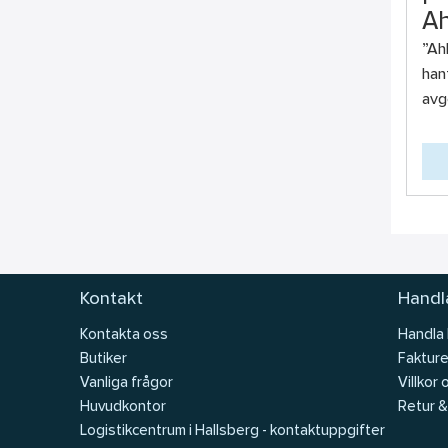
Ah
”Ah
han
avg
Kontakt
Handla
Kontakta oss
Handla
Butiker
Fakture
Vanliga frågor
Villkor 
Huvudkontor
Retur &
Logistikcentrum i Hallsberg - kontaktuppgifter