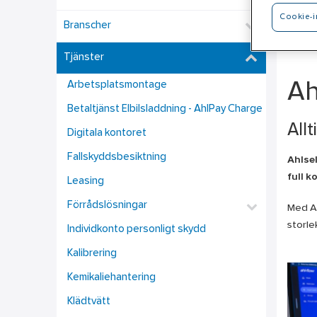
Cookie-i
Branscher
Tjänster
Arbetsplatsmontage
Ah
Betaltjänst Elbilsladdning - AhlPay Charge
All
Digitala kontoret
Fallskyddsbesiktning
Ahlsel
full k
Leasing
Förrådslösningar
Med Ah
storle
Individkonto personligt skydd
Kalibrering
Kemikaliehantering
Klädtvätt