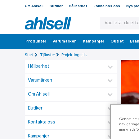
Om Ahlsell
Butiker
Hållbarhet
Jobba hos oss
Nya pr
Produkter
Varumärken
Kampanjer
Outlet
Bran
Start
Tjänster
Projektlogistik
Hållbarhet
Varumärken
Om Ahlsell
Butiker
Genom att kl
Kontakta oss
navigeringe
marknadsför
Kampanjer