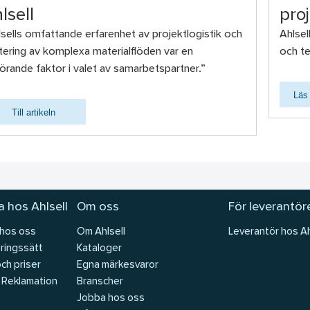
lsell
pro
lsells omfattande erfarenhet av projektlogistik och
Ahlsel
tering av komplexa materialflöden var en
och te
örande faktor i valet av samarbetspartner.”
Läs
Till artikeln
 hos Ahlsell
Om oss
För leverantör
 hos oss
Om Ahlsell
Leverantör hos Ah
ringssätt
Kataloger
och priser
Egna märkesvaror
 Reklamation
Branscher
Jobba hos oss