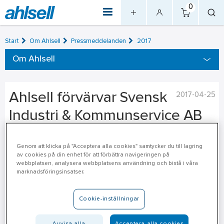
0
Start
Om Ahlsell
Pressmeddelanden
2017
Om Ahlsell
Ahlsell förvärvar Svensk
2017-04-25
Industri & Kommunservice AB
Ahlsell har tecknat avtal om förvärv av samtliga aktier i Svensk
Genom att klicka på "Acceptera alla cookies" samtycker du till lagring
Industri & Kommunservice AB. Bolaget omsätter cirka 55 MSEK
av cookies på din enhet för att förbättra navigeringen på
webbplatsen, analysera webbplatsens användning och bistå i våra
och har 13 anställda.
marknadsföringsinsatser.
Svensk Industri & Kommunservice AB, som marknadsför sig
under varumärket Sikab är ett av Göteborgs ledande företag
Cookie-inställningar
inom yrkeskläder och arbetsskor. Bolaget har en 1 200
kvadratmeter stor butik på Hisingen nära Tingstadstunneln
Avvisa alla
Acceptera alla cookies