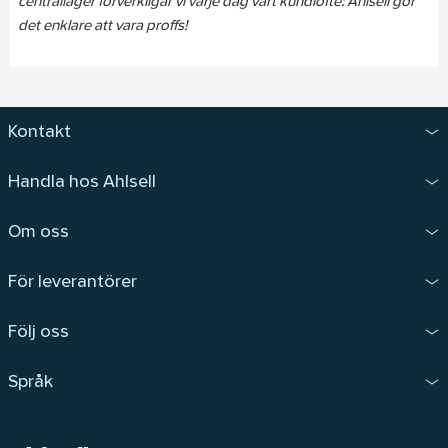
centrallager förverkligar vi varje dag vårt kundlöfte: Ahlsell gör
det enklare att vara proffs!
Kontakt
Handla hos Ahlsell
Om oss
För leverantörer
Följ oss
Språk