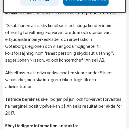
där det finns cirka 5 000 lagerlagda artiklar som erbjuds till
kommuner samt små och medelstora entreprenörsföretag.
”Sikab har en attraktiv kundbas med många kunder inom
offentlig förvaltning. Förvärvet breddar och stärker vårt
erbjudande inom yrkeskläder och arbetsskor i
Göteborgsregionen och vi ser goda möjligheter till
korsförsäljning inom främst personlig skyddsutrustning.”,
säger Johan Nilsson, vd och koncernchef i Ahlsell AB.
Ahlsell avser att driva verksamheten vidare under Sikabs
varumärke, men ska integrera inköp, logistik och
administration.
Tillträde beräknas ske i början på juni och förvärvet förväntas
ha marginell positiv påverkan på Ahlsells resultat per aktie för
2017.
För ytterligare information kontakta: