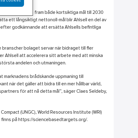
lla cookies
lsell kommer ta fram både kortsiktiga mål till 2030
ta ett långsiktigt nettonoll-mål blir Ahlsell en del av
fter godkännande att ersätta Ahlsells befintliga
branscher bolaget servar när bidraget till fler
r Ahlsell att accelerera sitt arbete med att minska
n största andelen och utmaningen.
mat marknadens brådskande uppmaning till
t när det gäller att bidra till en mer hållbar värld,
spartners för att nå detta mål”, säger Claes Seldeby,
l Compact (UNGC), World Resources Institute (WRI)
finns på https://sciencebasedtargets.org/.