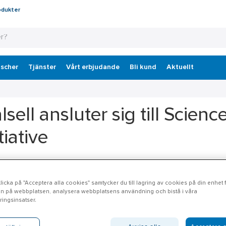
odukter
scher
Tjänster
Vårt erbjudande
Bli kund
Aktuellt
lsell ansluter sig till Scien
tiative
t viktigt steg i hållbarhetsarbetet och med målsättningen att vara 
r att sätta klimatmål i linje med Science Based Targets initiative (SBTi
icka på "Acceptera alla cookies" samtycker du till lagring av cookies på din enhet fö
n på webbplatsen, analysera webbplatsens användning och bistå i våra
r en global organisation som gör det möjligt för företag att sätta am
ingsinsatser.
e klimatvetenskapen. Organisationen fokuserar på att få företag öv
pnå nettonoll-utsläpp senast 2050.