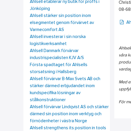
Ahlsell etablerar ny butik för proffs i
Christ
Jönköping
08-685
Ahlsell stärker sin position inom
Ah
elsegmentet genom förvärvet av
Varmecomfort AS
Ahlsell investerar i sin norska
logistikverksamhet
Ahlsel
Ahlsell Danmark förvärvar
våra k
industrispecialisten KJV A/S
produk
Första spadtaget för Ahlsells
vardag
storsatsning i Hallsberg
Ahlsell förvärvar B-Max Svets AB och
Med en
stärker därmed erbjudandet inom
uppfyll
kundspecifika lösningar av
stålkonstruktioner
För me
Ahlsell förvärvar Lindqvist AS och stärker
därmed sin position inom verktyg och
förnödenheter i västra Norge
Ahlsell strengthens its position in tools