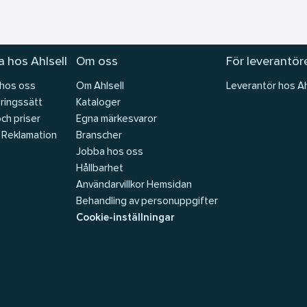
 hos Ahlsell
Om oss
För leverantör
 hos oss
Om Ahlsell
Leverantör hos Ah
ringssätt
Kataloger
och priser
Egna märkesvaror
 Reklamation
Branscher
Jobba hos oss
Hållbarhet
Användarvillkor Hemsidan
Behandling av personuppgifter
Cookie-inställningar