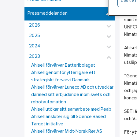
Cookie-i
Genom 
Pressmeddelanden
samt e
2026
UNFCCC
klimat
2025
2024
Ahlsel
klimat
2023
utsläp
Ahlsell förvärvar Batteribolaget
Ahlsell genomför ytterligare ett
”Genom
strategiskt förvärv i Danmark
klimat
Ahlsell förvärvar Luneco AB och utvecklar
och ja
därmed sitt erbjudande inom svets och
koncer
robotautomation
Ahlsell utökar sitt samarbete med Peab
SBTi ä
Ahlsell ansluter sig till Science Based
och Vä
Target initiative
Ahlsell förvärvar Midt-Norsk Rør AS
För yt