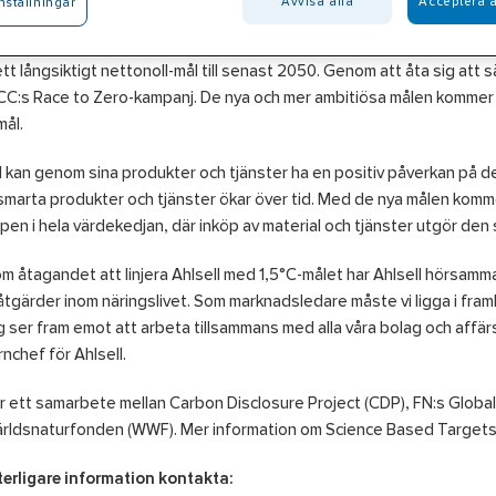
Avvisa alla
Acceptera a
nställningar
åtagandet kommer Ahlsell att utveckla och rapportera in sina mål. Ah
tt långsiktigt nettonoll-mål till senast 2050. Genom att åta sig att sät
:s Race to Zero-kampanj. De nya och mer ambitiösa målen kommer e
mål.
l kan genom sina produkter och tjänster ha en positiv påverkan på de 
smarta produkter och tjänster ökar över tid. Med de nya målen komme
pen i hela värdekedjan, där inköp av material och tjänster utgör de
 åtagandet att linjera Ahlsell med 1,5°C-målet har Ahlsell hörsam
åtgärder inom näringslivet. Som marknadsledare måste vi ligga i framkan
g ser fram emot att arbeta tillsammans med alla våra bolag och affär
nchef för Ahlsell.
r ett samarbete mellan Carbon Disclosure Project (CDP), FN:s Globa
rldsnaturfonden (WWF). Mer information om Science Based Targets 
terligare information kontakta: