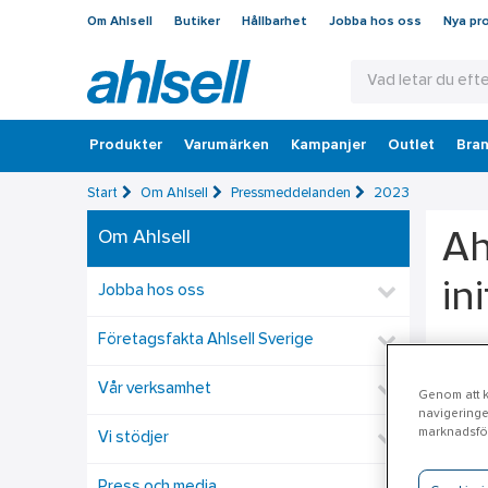
Om Ahlsell
Butiker
Hållbarhet
Jobba hos oss
Nya pr
Produkter
Varumärken
Kampanjer
Outlet
Bran
Start
Om Ahlsell
Pressmeddelanden
2023
Om Ahlsell
Ah
ini
Jobba hos oss
Företagsfakta Ahlsell Sverige
Som et
sig fö
Vår verksamhet
Genom att kl
navigeringe
SBTi ä
marknadsför
Vi stödjer
senast
och up
Press och media