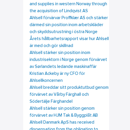
and supplies in western Norway through
the acquisition of Lindqvist AS
Ahlsell förvärvar Proffklær AS och stärker
därmed sin position inom arbetskläder
och skyddsutrustning i östra Norge
Årets hållbarhetsrapport visar hur Ahlsell
är med och gör skillnad
Ahlsell stärker sin position inom
industrisektorn i Norge genom förvärvet
av Sørlandets ledande maskinaffär
Kristian Ackeby är ny CFO för
Ahlsellkoncernen
Ahlsell breddar sitt produktutbud genom
förvärvet av Vårby Färghall och
Södertälje Färghandel
Ahlsell stärker sin position genom
förvärvet av HJM Tak & Byggplåt AB
Ahlsell Danmark ApS has received
dispensation from the obligation to