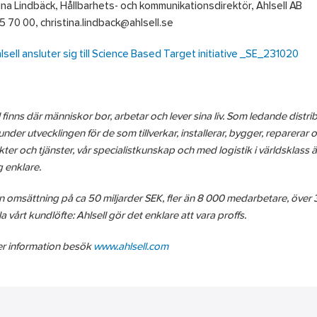
ina Lindbäck, Hållbarhets- och kommunikationsdirektör, Ahlsell AB
 70 00, christina.lindback@ahlsell.se
lsell ansluter sig till Science Based Target initiative _SE_231020
l finns där människor bor, arbetar och lever sina liv. Som ledande distri
under utvecklingen för de som tillverkar, installerar, bygger, reparerar 
ter och tjänster, vår specialistkunskap och med logistik i världsklass ä
 enklare.
 omsättning på ca 50 miljarder SEK, fler än 8 000 medarbetare, över 300 
a vårt kundlöfte: Ahlsell gör det enklare att vara proffs.
r information besök
www.ahlsell.com