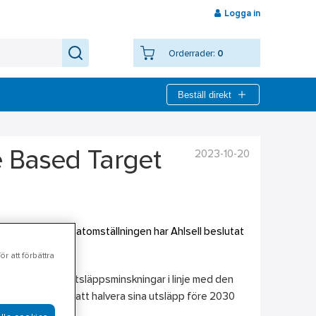
Logga in
Orderrader:
0
Beställ direkt
2023-10-20
ce Based Target
ledande inom klimatomställningen har Ahlsell beslutat
).
r att förbättra
bitiösa mål för utsläppsminskningar i linje med den
er hela världen att halvera sina utsläpp före 2030