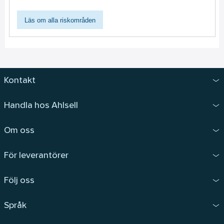
Läs om alla riskområden
Kontakt
Handla hos Ahlsell
Om oss
För leverantörer
Följ oss
Språk