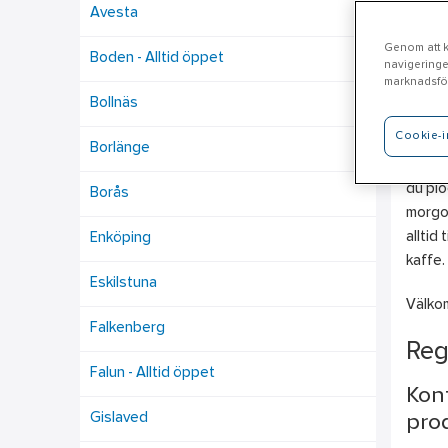
Avesta
Genom att kl
Boden - Alltid öppet
navigeringe
Tr
marknadsför
Bollnäs
Cookie-i
Ahlsel
Borlänge
Maskin
du plo
Borås
morgon
alltid
Enköping
kaffe.
Eskilstuna
Välko
Falkenberg
Reg
Falun - Alltid öppet
Kont
Gislaved
prod