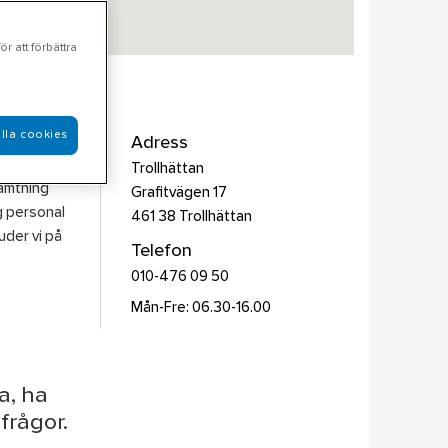
r att förbättra
lla cookies
 &
Adress
h Gas som
Trollhättan
hämtning
Grafitvägen 17
g personal
461 38
Trollhättan
juder vi på
Telefon
010-476 09 50
Mån-Fre: 06.30-16.00
a, ha
frågor.