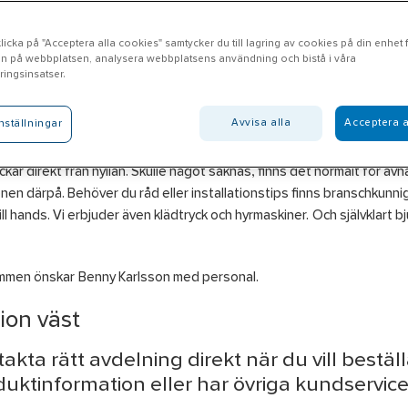
icka på "Acceptera alla cookies" samtycker du till lagring av cookies på din enhet fö
n på webbplatsen, analysera webbplatsens användning och bistå i våra
ollhättan
ingsinsatser.
Avvisa alla
Acceptera a
nställningar
l Trollhättan erbjuder produkter inom områdena El, VVS, VA, Verktyg
er, Ventilation, Bygg, Isolering, Personlig skyddsutrustning, Kyl oc
ckar direkt från hyllan. Skulle något saknas, finns det normalt för av
en därpå. Behöver du råd eller installationstips finns branschkunni
 till hands. Vi erbjuder även klädtryck och hyrmaskiner. Och självklart b
mmen önskar Benny Karlsson med personal.
ion väst
akta rätt avdelning direkt när du vill beställ
uktinformation eller har övriga kundservice