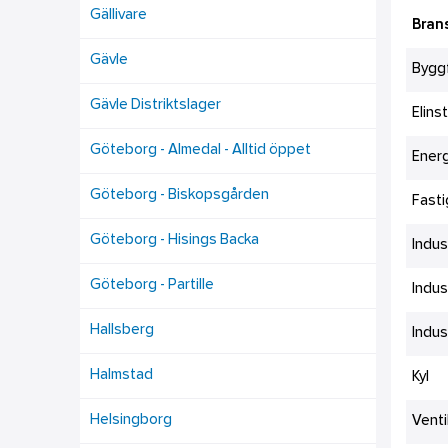
Gällivare
Bran
Gävle
Bygg
Gävle Distriktslager
Elins
Göteborg - Almedal - Alltid öppet
Ener
Göteborg - Biskopsgården
Fast
Göteborg - Hisings Backa
Indus
Göteborg - Partille
Indus
Hallsberg
Indus
Halmstad
Kyl
Helsingborg
Venti