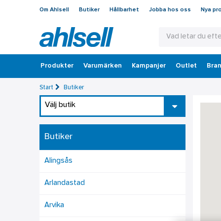
Om Ahlsell
Butiker
Hållbarhet
Jobba hos oss
Nya pr
Produkter
Varumärken
Kampanjer
Outlet
Bran
Start
Butiker
Välj butik
Butiker
Alingsås
Arlandastad
Arvika