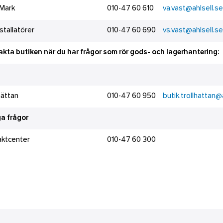
 Mark
010-47 60 610
va.vast@ahlsell.se
stallatörer
010-47 60 690
vs.vast@ahlsell.se
kta butiken när du har frågor som rör gods- och lagerhantering:
hättan
010-47 60 950
butik.trollhattan@
a frågor
aktcenter
010-47 60 300