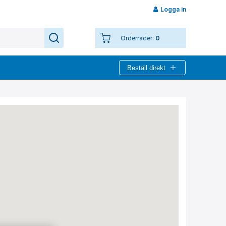
Logga in
Orderrader:
0
Beställ direkt