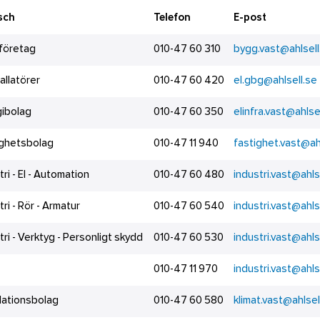
sch
Telefon
E-post
företag
010-47 60 310
bygg.vast@ahlsell
tallatörer
010-47 60 420
el.gbg@ahlsell.se
gibolag
010-47 60 350
elinfra.vast@ahlse
ighetsbolag
010-47 11 940
fastighet.vast@ah
tri - El - Automation
010-47 60 480
industri.vast@ahls
tri - Rör - Armatur
010-47 60 540
industri.vast@ahls
tri - Verktyg - Personligt skydd
010-47 60 530
industri.vast@ahls
010-47 11 970
industri.vast@ahls
lationsbolag
010-47 60 580
klimat.vast@ahlsel