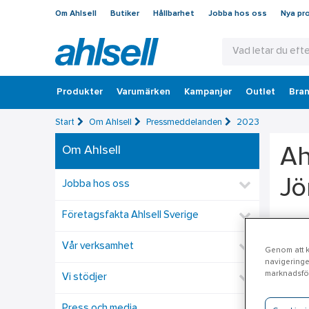
Om Ahlsell
Butiker
Hållbarhet
Jobba hos oss
Nya pr
Produkter
Varumärken
Kampanjer
Outlet
Bran
Start
Om Ahlsell
Pressmeddelanden
2023
Om Ahlsell
Ah
Jö
Jobba hos oss
Företagsfakta Ahlsell Sverige
Ahlsel
vardag
Vår verksamhet
Genom att kl
navigeringe
Jönköp
marknadsför
Vi stödjer
ny stö
Press och media