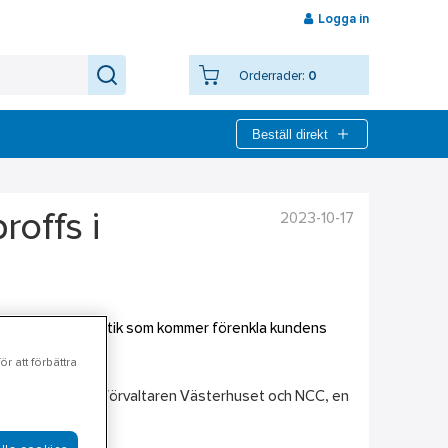
Logga in
Orderrader:
0
Beställ direkt
2023-10-17
roffs i
rar en ny större butik som kommer förenkla kundens
ödenheter.
r att förbättra
ans med fastighetsförvaltaren Västerhuset och NCC, en