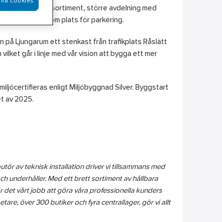
lla cookies
are och djupare sortiment, större avdelning med
erial och gott om plats för parkering.
 på Ljungarum ett stenkast från trafikplats Råslätt
vilket går i linje med vår vision att bygga ett mer
ljöcertifieras enligt Miljöbyggnad Silver. Byggstart
tet av 2025.
butör av teknisk installation driver vi tillsammans med
och underhåller. Med ett brett sortiment av hållbara
r det vårt jobb att göra våra professionella kunders
e, över 300 butiker och fyra centrallager, gör vi allt