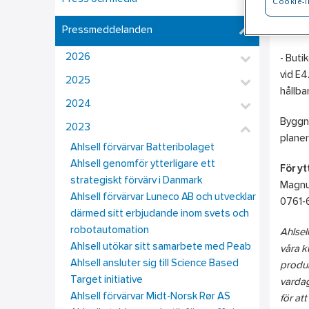
Cookie-i
Butike
arbets
Pressmeddelanden
2026
- Buti
vid E4
2025
hållba
2024
Byggna
2023
planer
Ahlsell förvärvar Batteribolaget
Ahlsell genomför ytterligare ett
För yt
strategiskt förvärv i Danmark
Magnus
Ahlsell förvärvar Luneco AB och utvecklar
0761-6
därmed sitt erbjudande inom svets och
robotautomation
Ahlsel
Ahlsell utökar sitt samarbete med Peab
våra k
Ahlsell ansluter sig till Science Based
produk
Target initiative
vardag
Ahlsell förvärvar Midt-Norsk Rør AS
för att