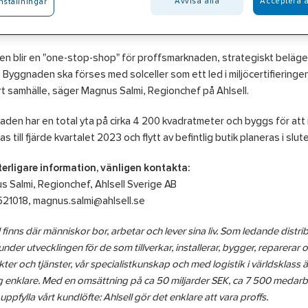
Avvisa alla
Acceptera a
nställningar
n kommer vara utformad enligt Ahlsells butikskoncept med ett bred
kläder, skydds- och profilkläder samt en utegård för skrymmande mat
ken blir en "one-stop-shop" för proffsmarknaden, strategiskt belägen
. Byggnaden ska förses med solceller som ett led i miljöcertifieringen 
rt samhälle, säger Magnus Salmi, Regionchef på Ahlsell.
den har en total yta på cirka 4 200 kvadratmeter och byggs för att mi
as till fjärde kvartalet 2023 och flytt av befintlig butik planeras i slu
terligare information, vänligen kontakta:
 Salmi, Regionchef, Ahlsell Sverige AB
21018, magnus.salmi@ahlsell.se
l finns där människor bor, arbetar och lever sina liv. Som ledande distri
under utvecklingen för de som tillverkar, installerar, bygger, reparerar 
ter och tjänster, vår specialistkunskap och med logistik i världsklass ä
 enklare. Med en omsättning på ca 50 miljarder SEK, ca 7 500 medarbetar
 uppfylla vårt kundlöfte: Ahlsell gör det enklare att vara proffs.