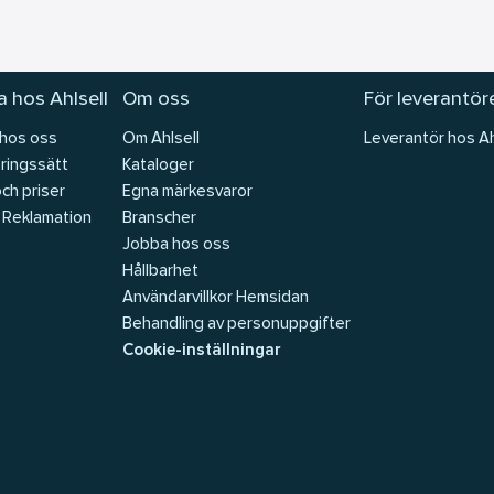
 hos Ahlsell
Om oss
För leverantör
 hos oss
Om Ahlsell
Leverantör hos Ah
ringssätt
Kataloger
och priser
Egna märkesvaror
 Reklamation
Branscher
Jobba hos oss
Hållbarhet
Användarvillkor Hemsidan
Behandling av personuppgifter
Cookie-inställningar