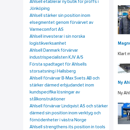
Ahlsell etablerar ny butik för proffs i
Jönköping
Ahlsell stärker sin position inom
elsegmentet genom förvärvet av
Varmecomfort AS
Ahlsell investerar i sin norska
logistikverksamhet
Magnu
Ahlsell Danmark förvärvar
Klart 
industrispecialisten KJV A/S
Första spadtaget för Ahlsells
storsatsning i Hallsberg
Ahlsell förvärvar B-Max Svets AB och
Ny Ah
stärker därmed erbjudandet inom
kundspecifika lösningar av
Ny Ahl
stålkonstruktioner
Ahlsell förvärvar Lindqvist AS och stärker
därmed sin position inom verktyg och
förnödenheter i västra Norge
Ahlsell strengthens its position in tools