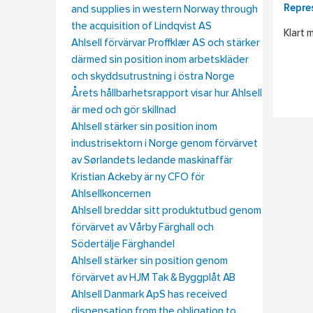
Repre
and supplies in western Norway through
the acquisition of Lindqvist AS
Klart 
Ahlsell förvärvar Proffklær AS och stärker
därmed sin position inom arbetskläder
och skyddsutrustning i östra Norge
Årets hållbarhetsrapport visar hur Ahlsell
är med och gör skillnad
Ahlsell stärker sin position inom
industrisektorn i Norge genom förvärvet
av Sørlandets ledande maskinaffär
Kristian Ackeby är ny CFO för
Ahlsellkoncernen
Ahlsell breddar sitt produktutbud genom
förvärvet av Vårby Färghall och
Södertälje Färghandel
Ahlsell stärker sin position genom
förvärvet av HJM Tak & Byggplåt AB
Ahlsell Danmark ApS has received
dispensation from the obligation to