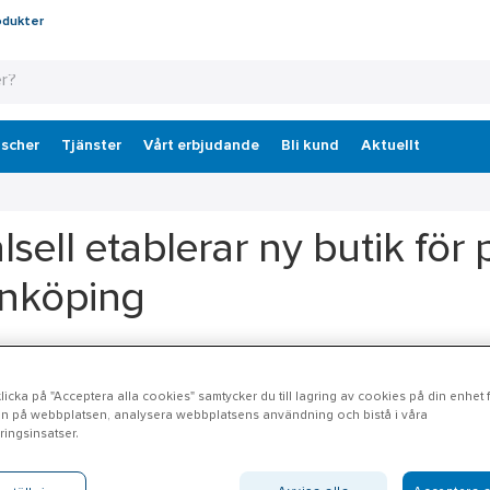
odukter
scher
Tjänster
Vårt erbjudande
Bli kund
Aktuellt
lsell etablerar ny butik för p
nköping
l fortsätter sin långsiktiga satsning på butiksnätverket och etable
 vid rådgivning och inköp av installationsmaterial, verktyg och förn
icka på "Acceptera alla cookies" samtycker du till lagring av cookies på din enhet fö
n på webbplatsen, analysera webbplatsens användning och bistå i våra
ing är ett område i stark tillväxt och Ahlsell planerar nu, tillsamm
ingsinsatser.
rre butik på Industrigatan 18 i Ljungarums Industriområde.