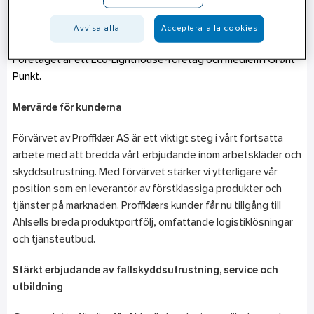
skyddsutrustning. Bolaget består av 18 medarbetare och
omsättningen uppgick till 90 MNOK 2022. Verksamheten
Avvisa alla
Acceptera alla cookies
omfattar butik, webbutik och lagerverksamhet i Brobekk, Oslo.
Företaget är ett Eco-Lighthouse-företag och medlem i Grønt
Punkt.
Mervärde för kunderna
Förvärvet av Proffklær AS är ett viktigt steg i vårt fortsatta
arbete med att bredda vårt erbjudande inom arbetskläder och
skyddsutrustning. Med förvärvet stärker vi ytterligare vår
position som en leverantör av förstklassiga produkter och
tjänster på marknaden. Proffklærs kunder får nu tillgång till
Ahlsells breda produktportfölj, omfattande logistiklösningar
och tjänsteutbud.
Stärkt erbjudande av fallskyddsutrustning, service och
utbildning