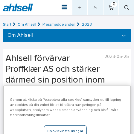
0
Start
Om Ahlsell
Pressmeddelanden
2023
Om Ahlsell
Ahlsell förvärvar
2023-05-25
Proffklær AS och stärker
därmed sin position inom
arbetskläder och
skyddsutrustning i östra Norge
Genom att klicka på "Acceptera alla cookies" samtycker du till lagring
av cookies på din enhet för att förbättra navigeringen på
webbplatsen, analysera webbplatsens användning och bistå i våra
marknadsföringsinsatser.
Ahlsell Norge AS har ingått avtal om att förvärva samtliga
aktier i Proffklær AS, en av Norges största fristående
leverantörer av arbetskläder, profilkläder och personlig
Cookie-inställningar