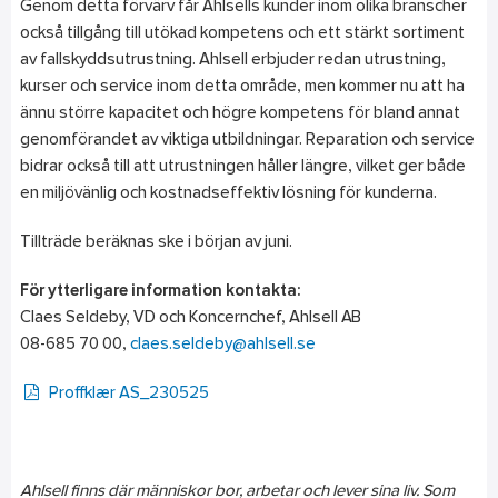
Genom detta förvärv får Ahlsells kunder inom olika branscher
också tillgång till utökad kompetens och ett stärkt sortiment
av fallskyddsutrustning. Ahlsell erbjuder redan utrustning,
kurser och service inom detta område, men kommer nu att ha
ännu större kapacitet och högre kompetens för bland annat
genomförandet av viktiga utbildningar. Reparation och service
bidrar också till att utrustningen håller längre, vilket ger både
en miljövänlig och kostnadseffektiv lösning för kunderna.
Tillträde beräknas ske i början av juni.
För ytterligare information kontakta:
Claes Seldeby, VD och Koncernchef, Ahlsell AB
08-685 70 00,
claes.seldeby@ahlsell.se
Proffklær AS_230525
Ahlsell finns där människor bor, arbetar och lever sina liv. Som