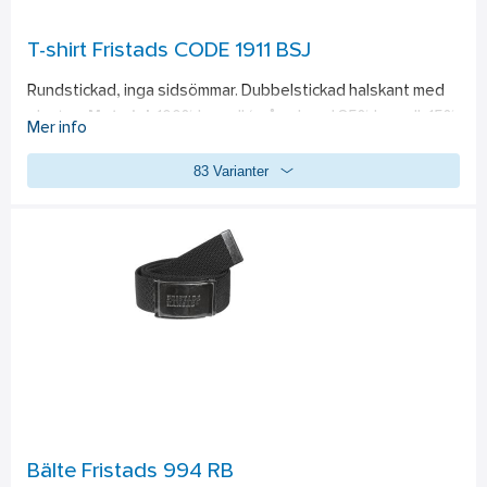
T-shirt Fristads CODE 1911 BSJ
Rundstickad, inga sidsömmar. Dubbelstickad halskant med 
elastan. 
Material:
 100% bomull (gråmelerad 85% bomull, 15% 
Mer info
viskos, klargul 35% bomull, 65% polyester), 150 g/m², single 
83 Varianter
jersey. 
Standard: 
Öko-tex certifierade. PFAS-fri
Bälte Fristads 994 RB