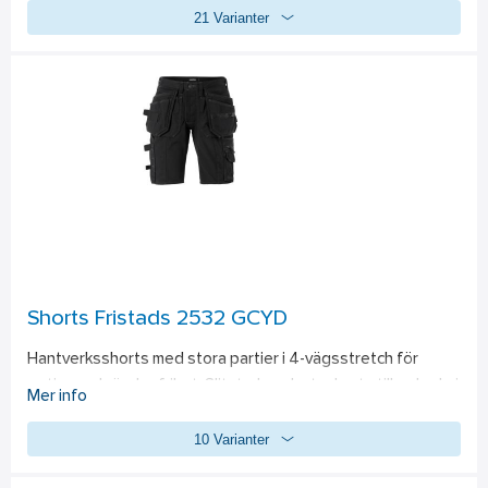
21 Varianter
Shorts Fristads 2532 GCYD
Hantverksshorts med stora partier i 4-vägsstretch för 
optimerad rörelsefrihet. Slitstarka arbetsshorts tillverkade i 
Mer info
bekväm bomull och återvunnen polyester, med praktiska 
10 Varianter
ficklösningar, CORDURA-förstärkningar och vattentät ficka 
med blixtlås. PFAS-fria. Stora 4-vägs stretchpaneler fram 