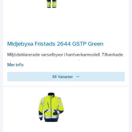
eller brodyr. Nätfoder. Vattenpelare 10.000 mm. 
Material:
Airtech®, 100% polyester, vatten- och vindtätt material med 
andasfunktion. 150 g/m². 
Foder:
 100% polyester. 65 g/m².  
Standard:
EN ISO 20471 klass 2 för XS–S och klass 3 för M–4XL samt 
EN 343 klass 3/3 / Testad för industritvätt enligt ISO 15797. 
Midjebyxa Fristads 2644 GSTP Green
OEKO-TEX®-certifierad.
Miljödeklarerade varselbyxor i hantverkarmodell. Tillverkade 
i 4-vägsstretch av biobaserade och återvunna material och 
Mer info
utrustade med bekväma stretchpaneler i midjan. Förstärkta i 
84 Varianter
utsatta partier för extra slitstyrka. Har EPD (Environmental 
Product Declaration). 
Teknisk beskrivning: 
Ingår i Fristads 
Green-kollektion / Hållbar och miljödeklarerad (EPD) / 4-vägs 
stretchmaterial / Ribbstickade stretchpartier i midjan / 
Slitstarkt ripstop-material med 4-vägsstretch på stuss och 
baksida lår / Dold knapp fram / 2 löst hängande CORDURA®-
förstärkta spikfickor – den ena med ficka med dragkedja, 3 
mindre fickor och verktygshällor, den andra med extra ficka / 