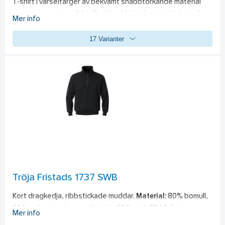
T-shirt i varselfärger av bekvämt snabbtorkande material 
som transporterar fukt. Godkänd för industritvätt. Lämplig 
Mer info
för industritvätt – påsydda reflexer. Transporterar fukt. 
17 Varianter
Snabbtorkande. Ribbstickad halskant. Infällningar i sidorna 
och ärmarna utan reflex, för bättre rörelsefrihet. Godkänd 
enligt EN ISO 20471 klass 2 för XS-M och klass 3 för L-3XL. 
Testad för industritvätt enligt ISO 15797. OEKO-TEX®-
certifierad. 
Material:
 55% bomull, 45% polyester, 190 g/m².  
Standard:
EN ISO 20471 klass 2 för XS-M och klass 3 för L-3XL. PFAS-
fri
Tröja Fristads 1737 SWB
Kort dragkedja, ribbstickade muddar. 
Material:
 80% bomull, 
20% polyester, borstad insida, 280 g/m². PFAS-fri
Mer info