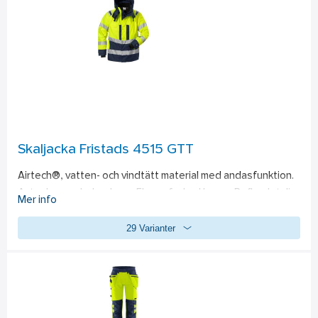
Skaljacka Fristads 4515 GTT
Airtech®, vatten- och vindtätt material med andasfunktion. 
Avtagbar reglerbar huva. Fleecefodrad krage. Reflexdetaljer 
Mer info
på axlar. Dragkedja upp i kragen under frontslå med 
29 Varianter
kardborreknäppning. 2 bröstfickor med dragkedja. Id-
kortsficka. Kartficka med invändig telefonficka, som nås även 
när plagget är stängt. 2 fleecefodrade framfickor med 
dragkedja. 2 innerfickor med dragkedja. Reglerbara ärmslut. 
Invändig elastisk mudd med tumgrepp. Reglerbar nederkant 
med dragsko. Förlängd rygg. Dragkedja i foder för transfer 