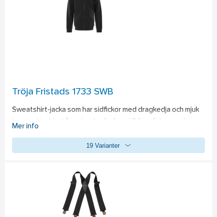
Tröja Fristads 1733 SWB
Sweatshirt-jacka som har sidfickor med dragkedja och mjuk 
borstad insida. Lång dragkedja fram / 2 framfickor med 
Mer info
dragkedja / Muddar i ärmslut och nederkant / Borstad insida 
19 Varianter
7 OEKO-TEX®-certifierad. Material: 80% bomull, 20% 
polyester. PFAS-fri.