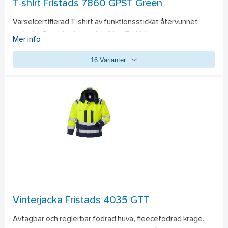
T-shirt Fristads 7860 GPST Green
Varselcertifierad T-shirt av funktionsstickat återvunnet 
material. Den här lätta och luftiga T-shirten har bra 
Mer info
andasfunktion och är ett perfekt val för varma arbetsdagar. 
16 Varianter
Koncept: Trofta. Återvunnet funktionsstickat material / 
Stretch-reflexer / Raglanärm / Infällningar i sidorna och 
ärmarna utan reflex, för ännu bättre rörelsefrihet / Godkänd 
enligt EN ISO 20471 klass 2 för XS-M och klass 3 för L-4XL / 
OEKO-TEX®-certifierad. 
Material: 
100% återvunnen 
polyester. 150 g/m². 
Standard: 
EN ISO 20471 – Varsel, hög 
synbarhet. 
Har UV-skydd. 
 PFAS-fri
Vinterjacka Fristads 4035 GTT
Avtagbar och reglerbar fodrad huva, fleecefodrad krage, 