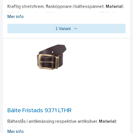
Kraftig stretchrem, flasköppnare i bältesspännet. 
Material:
70% Polypropylen, 30% Latexomspunnet garn. PFAS-fri
Mer info
1 Variant
Bälte Fristads 9371 LTHR
Bälteslås i antikmässing respektive antiksilver. 
Material:
100% Läder. 
Mer info