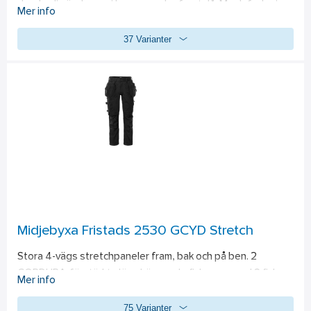
dragkedja ända upp i kragen under frontslå. Mesh foder i 
Mer info
armhåla, 2 bröstfickor med dragkedja, ID-kortsficka, kartficka 
37 Varianter
med dragkedja och invändig telefonficka, som nås även när 
plagget är stängt, 2 fleecefodrade framfickor med 
dragkedja. 2 innerfickor med dragkedja, hälla för 
öronsnäcka, reglerbart ärmslut, invändig elastisk mudd med 
tumgrepp i ärmslut, dragsko i nederkant. Förlängd rygg, 
dragkedja i foder för brodyr och dekal. Yttertyg godkänd 
enligt EN 343 3/3. Testad för industritvätt enligt ISO 15797. 
Material:
 Airtech®, 100% polyester, 150 g/m². 
Foder:
 Quilt, 
120 g/m².  
Standard: 
EN ISO 20471 klass 2 XS och klass 3 S-4XL, EN 
343 klass 3/1 och EN 342.
Midjebyxa Fristads 2530 GCYD Stretch
Stora 4-vägs stretchpaneler fram, bak och på ben. 2 
CORDURA-förstärkta lösa hängande fickor, en med 2 fickor, 
Mer info
en med dragkedja, en med 3 mindre fickor och 
75 Varianter
verktygsöglor, 2 framfickor, 2 sidofickor, en dragkedja. 2 