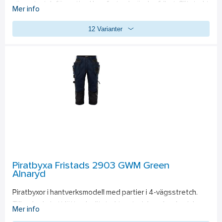
vägs stretch för optimal komfort och rörelsefrihet. Slitstarkt 
Mer info
CORDURA® ripstop-material med 4-vägs stretch på lår och 
12 Varianter
baksida. Benfickor med ventilationsnät i öppningarna, som 
även kan användas för att släppa ut överskottsvärme. Extra 
bekväm midja med ribbstickat stretchparti och telefonficka i 
stretchmaterial för enkel åtkomst. 
Material:
 55% 
elastomultiester, 45% polyester. Stretch ripstop-material 
88% polyamid, 12% elastan. 218 g/m², stretch ripstop-
material 260 g/m². 
Tvättråd: 
60°C. PFAS-fri
Piratbyxa Fristads 2903 GWM Green
Alnaryd
Piratbyxor i hantverksmodell med partier i 4-vägsstretch. 
Tillverkade i ett lätt och slitstarkt material med mekanisk 
Mer info
stretch, delvis i återvunnen polyester. Bekväma arbetsbyxor 