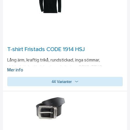
Standard:
EN ISO 20471 klass 2
T-shirt Fristads CODE 1914 HSJ
Lång ärm, kraftig trikå, rundstickad, inga sömmar, 
dubbelstickad halskant med elastan. OEKO-TEX® 
Mer info
certifierad. 
Material:
 100% Bomull, 190 g/m². PFAS-fri
44 Varianter