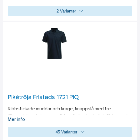
6463-65 
Brunt med bälteslås i antikmässing. 
2 Varianter
6463-90 
Svart med bälteslås i antiksilver. PFAS-fri
Pikétröja Fristads 1721 PIQ
Ribbstickade muddar och krage, knappslå med tre 
färgmatchande knappar, ficka på vänster bröst. Sidsprund. 
Mer info
Material:
 100% förkrympt, ringspunnen och kammad bomull, 
45 Varianter
(gråmelerad 90% bomull, 10% viskos), pikéstickning, 230 
g/m². PFAS-fri