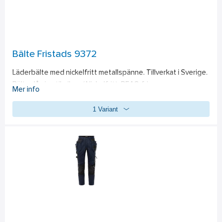
Bälte Fristads 9372
Läderbälte med nickelfritt metallspänne. Tillverkat i Sverige. 
Bälteslås i antiksilver / Nickelfritt  PFAS-fri
Mer info
1 Variant