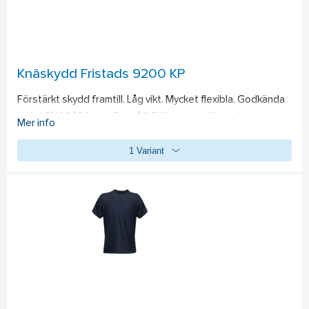
Knäskydd Fristads 9200 KP
Förstärkt skydd framtill. Låg vikt. Mycket flexibla. Godkända 
enligt EN 14404, typ 2, nivå 1. Säljs parvis i förpackningar 
Mer info
med 30 par. PVC-fri. OEKO-TEX®-certifierad. 
Material:
1 Variant
Framsida 100% LDPE. Baksida 100% EVA (etylenvinylacetat) 
50. PFAS-fri