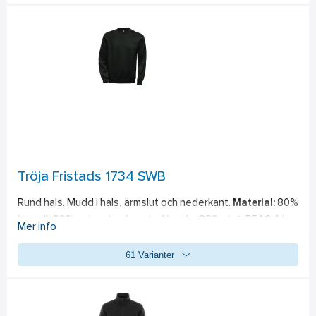
Tröja Fristads 1734 SWB
Rund hals. Mudd i hals, ärmslut och nederkant. 
Material:
 80% 
bomull, 20% polyester, borstad insida, 280 g/m². PFAS-fri
Mer info
61 Varianter