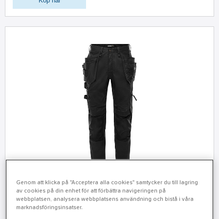
Köp här
Genom att klicka på "Acceptera alla cookies" samtycker du till lagring
av cookies på din enhet för att förbättra navigeringen på
Midjebyxa 2900 GWM Green Alnaryd
webbplatsen, analysera webbplatsens användning och bistå i våra
marknadsföringsinsatser.
Bekväma arbetsbyxor, delvis av återvunnen polyester