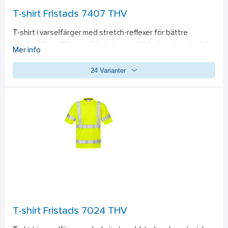
T-shirt Fristads 7407 THV
T-shirt i varselfärger med stretch-reflexer för bättre 
rörelsefrihet. Tillverkad i bekvämt snabbtorkande material 
Mer info
som transporterar fukt. Transporterar fukt. Snabbtorkande. 
24 Varianter
Stretch-reflexer. Ribbstickad halskant. Bröstficka. Godkänd 
enligt EN ISO 20471 klass 2 för XS-M och klass 3 för L-3XL. 
OEKO-TEX®-certifierad. 
Material:
 55% bomull, 45% 
polyester, 190 g/m².  
Standard:
EN ISO 20471 klass 2 för XS-L och klass 3 för XL-3XL. EN 
13758-2 UPF 40+ UV-skydd / Certifierad efter 25 tvättar / 
OEKO-TEX®-certifierad. PFAS-fri
T-shirt Fristads 7024 THV