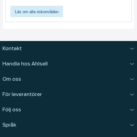
Läs om alla riskområden
Kontakt
Handla hos Ahlsell
Om oss
För leverantörer
Följ oss
Språk