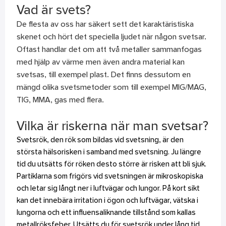
Vad är svets?
De flesta av oss har säkert sett det karaktäristiska
skenet och hört det speciella ljudet när någon svetsar.
Oftast handlar det om att två metaller sammanfogas
med hjälp av värme men även andra material kan
svetsas, till exempel plast. Det finns dessutom en
mängd olika svetsmetoder som till exempel MIG/MAG,
TIG, MMA, gas med flera.
Vilka är riskerna när man svetsar?
Svetsrök, den rök som bildas vid svetsning, är den
största hälsorisken i samband med svetsning. Ju längre
tid du utsätts för röken desto större är risken att bli sjuk.
Partiklarna som frigörs vid svetsningen är mikroskopiska
och letar sig långt ner i luftvägar och lungor. På kort sikt
kan det innebära irritation i ögon och luftvägar, vätska i
lungorna och ett influensaliknande tillstånd som kallas
metallröksfeber. Utsätts du för svetsrök under lång tid