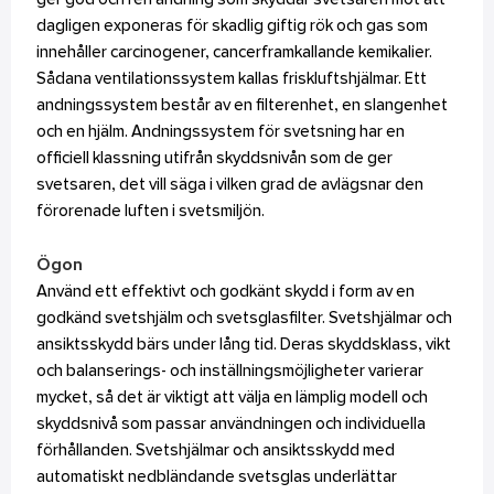
ger god och ren andning som skyddar svetsaren mot att
dagligen exponeras för skadlig giftig rök och gas som
innehåller carcinogener, cancerframkallande kemikalier.
Sådana ventilationssystem kallas friskluftshjälmar. Ett
andningssystem består av en filterenhet, en slangenhet
och en hjälm. Andningssystem för svetsning har en
officiell klassning utifrån skyddsnivån som de ger
svetsaren, det vill säga i vilken grad de avlägsnar den
förorenade luften i svetsmiljön.
Ögon
Använd ett effektivt och godkänt skydd i form av en
godkänd svetshjälm och svetsglasfilter. Svetshjälmar och
ansiktsskydd bärs under lång tid. Deras skyddsklass, vikt
och balanserings- och inställningsmöjligheter varierar
mycket, så det är viktigt att välja en lämplig modell och
skyddsnivå som passar användningen och individuella
förhållanden. Svetshjälmar och ansiktsskydd med
automatiskt nedbländande svetsglas underlättar