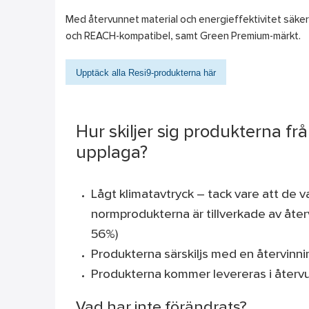
Med återvunnet material och energieffektivitet säke
och REACH-kompatibel, samt Green Premium-märkt.
Upptäck alla Resi9-produkterna här
Hur skiljer sig produkterna frå
upplaga?
Lågt klimatavtryck – tack vare att de v
normprodukterna är tillverkade av återv
56%)
Produkterna särskiljs med en återvinn
Produkterna kommer levereras i återv
Vad har inte förändrats?