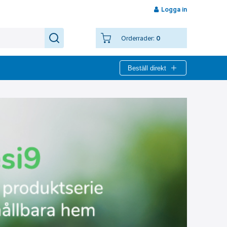
Logga in
Orderrader:
0
Beställ direkt