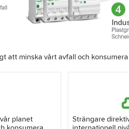
tigt att minska vårt avfall och konsumer
 vår planet
Strängare direkti
och konsumera
internationell niv