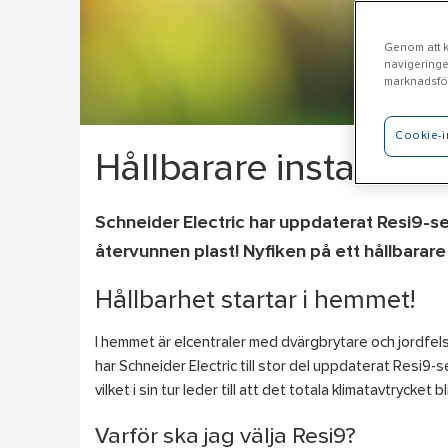
Genom att kl
navigeringe
marknadsför
Cookie-i
Hållbarare installati
Schneider Electric har uppdaterat Resi9-se
återvunnen plast! Nyfiken på ett hållbarare 
Hållbarhet startar i hemmet!
I hemmet är elcentraler med dvärgbrytare och jordfelsbr
har Schneider Electric till stor del uppdaterat Resi9-
vilket i sin tur leder till att det totala klimatavtrycket bl
Varför ska jag välja Resi9?