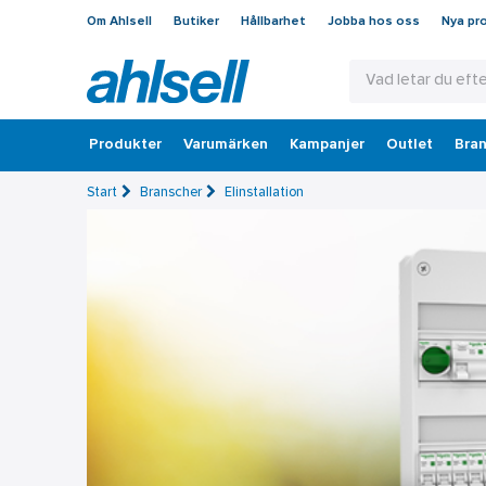
Om Ahlsell
Butiker
Hållbarhet
Jobba hos oss
Nya pr
Produkter
Varumärken
Kampanjer
Outlet
Bran
Start
Branscher
Elinstallation