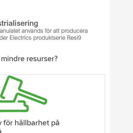
a mindre resurser?
v för hållbarhet på
å