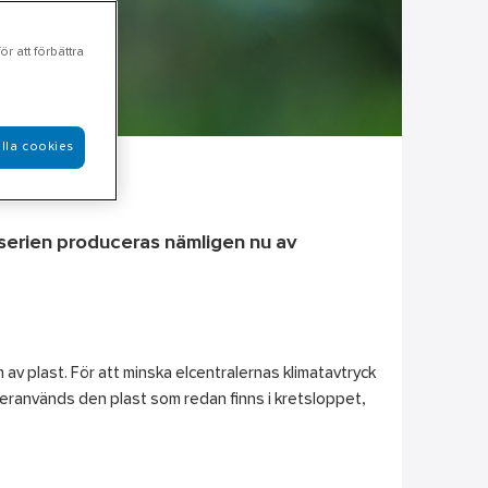
r att förbättra
lla cookies
-serien produceras nämligen nu av
m av plast. För att minska elcentralernas klimatavtryck
återanvänds den plast som redan finns i kretsloppet,