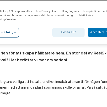
icka på "Acceptera alla cookies" samtycker du till lagring av cookies på din enhet fö
n på webbplatsen, analysera webbplatsens användning och bistå i våra
ingsinsatser.
Avvisa alla
Acceptera a
nställningar
on med Resi9
rien för att skapa hållbarare hem. En stor del av Resi9
val? Här berättar vi mer om serien!
ytare vanliga att installera, vilket innebär att man tillför någon for
serien med att använda plast som annars skulle bli avfall. På så sätt 
ir lägre.