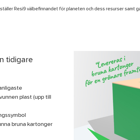
rställer Resi9 välbefinnandet för planeten och dess resurser samt
n tidigare
anligaste
unnen plast (upp till
ingssymbol
unna bruna kartonger