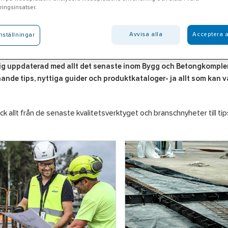
ingsinsatser.
Avvisa alla
Acceptera a
nställningar
ps
dig uppdaterad med allt det senaste inom Bygg och Betongkomplem
nde tips, nyttiga guider och produktkataloger- ja allt som kan va
k allt från de senaste kvalitetsverktyget och branschnyheter till ti