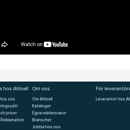
 hos Ahlsell
Om oss
För leverantör
 hos oss
Om Ahlsell
Leverantör hos Ah
ringssätt
Kataloger
och priser
Egna märkesvaror
 Reklamation
Branscher
Jobba hos oss