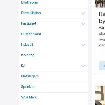
El Infracom
Elinstallation
Rä
by
Fastighet
Här
öka
Husfabrikant
byg
Industri
klä
Isolering
H
Kyl
Plåtslagare
Sprinkler
VA & Mark