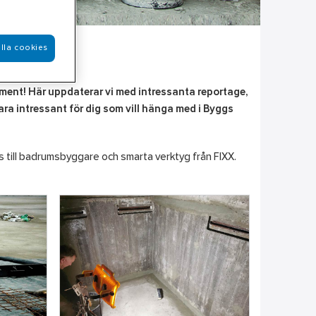
lla cookies
ent! Här uppdaterar vi med intressanta reportage,
ra intressant för dig som vill hänga med i Byggs
ps till badrumsbyggare och smarta verktyg från FIXX.