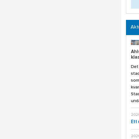
Aktu
Ahls
kla
Det 
stad
som 
kvar
Stad
unda
2026
2026