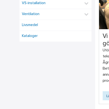
VS-installation
Ventilation
Livsmedel
Vi
Kataloger
gö
Utö
tek
Ågr
Bet
ann
pro
L