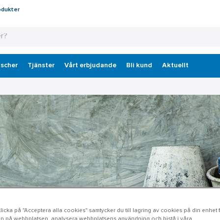
odukter
scher
Tjänster
Vårt erbjudande
Bli kund
Aktuellt
icka på "Acceptera alla cookies" samtycker du till lagring av cookies på din enhet fö
n på webbplatsen, analysera webbplatsens användning och bistå i våra