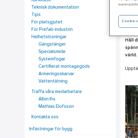
Kundcase
marknadsför
Teknisk dokumentation
Tips
Cookie-i
För platsgjutet
Ti
För Prefab-industrin
Helhetslösningar
Håll 
Gängstänger
spänna
Specialsmide
värld.
Systemfogar
Certifierat montagegods
Upptäc
Armeringsskarvar
Vattentätning
Träffa våra medarbetare
Albin Ihs
Mathias Elofsson
Kontakta oss
Infästningar för bygg