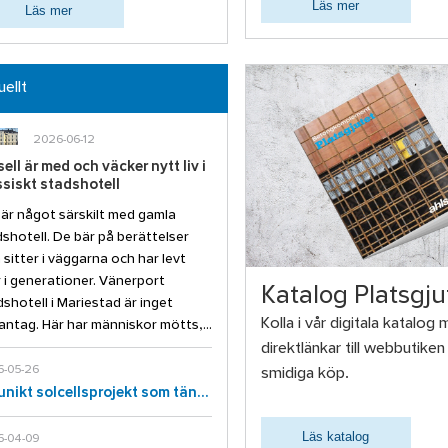
Läs mer
Läs mer
ellt
2026-06-12
ell är med och väcker nytt liv i
ssiskt stadshotell
är något särskilt med gamla
shotell. De bär på berättelser
sitter i väggarna och har levt
 i generationer. Vänerport
Katalog Platsgju
shotell i Mariestad är inget
Kolla i vår digitala katalog
ntag. Här har människor mötts,...
direktlänkar till webbutiken
-05-26
smidiga köp.
Ett unikt solcellsprojekt som tänjer på gränserna
Läs katalog
-04-09