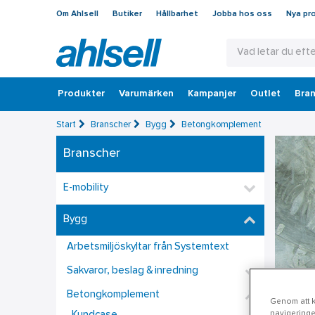
Om Ahlsell
Butiker
Hållbarhet
Jobba hos oss
Nya pr
Produkter
Varumärken
Kampanjer
Outlet
Bran
Start
Branscher
Bygg
Betongkomplement
Branscher
E-mobility
Bygg
Arbetsmiljöskyltar från Systemtext
Sakvaror, beslag & inredning
Betongkomplement
Genom att kl
navigeringe