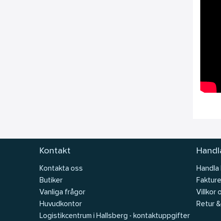
Kontakt
Handla
Kontakta oss
Handla
Butiker
Fakture
Vanliga frågor
Villkor 
Huvudkontor
Retur &
Logistikcentrum i Hallsberg - kontaktuppgifter