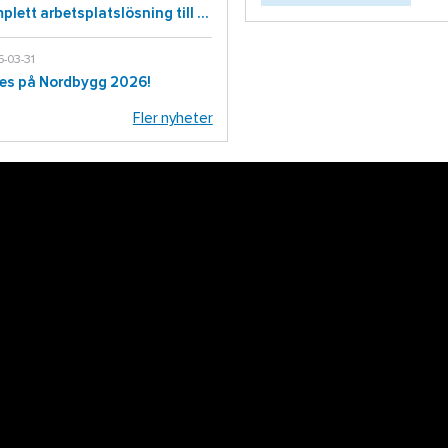
Komplett arbetsplatslösning till Roxtecs nya distributionscenter
-03-31
ses på Nordbygg 2026!
Fler nyheter