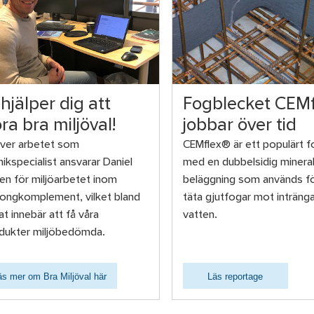
 hjälper dig att
Fogblecket CEMf
ra bra miljöval!
jobbar över tid
ver arbetet som
CEMflex® är ett populärt 
nikspecialist ansvarar Daniel
med en dubbelsidig mineral
en för miljöarbetet inom
beläggning som används fö
ongkomplement, vilket bland
täta gjutfogar mot inträng
at innebär att få våra
vatten.
dukter miljöbedömda.
äs mer om Bra Miljöval här
Läs reportage