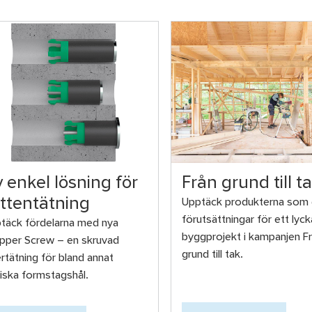
 enkel lösning för
Från grund till t
ttentätning
Upptäck produkterna som g
förutsättningar för ett lyck
täck fördelarna med nya
byggprojekt i kampanjen F
pper Screw – en skruvad
grund till tak.
ertätning för bland annat
iska formstagshål.