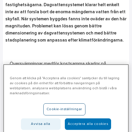
fastighetsägarna. Dagvattensystemet klarar helt enkelt
inte av att forsla bort de enorma mängderna vatten från ett
skyfall. När systemen byggdes fanns inte oväder av den här
magnituden. Problemet kan lösas genom bättre
dimensionering av dagvattensystemen och med bättre
stadsplanering som anpassas efter klimatförändringarna.
Översvämningar medför kostsamma skador på
fastigheter och infrastruktur samtidigt som de hotar
att påverka vattendrag och vattentäkter med
Genom att klicka på "Acceptera alla cookies" samtycker du till lagring
av cookies på din enhet för att förbättra navigeringen på
föroreningar. Stora delar av den svenska VA-
webbplatsen, analysera webbplatsens användning och bistå i våra
infrastrukturen anlades under mitten av 1900-talet. Nu
marknadsföringsinsatser.
är både ledningsnät och anläggningar
underdimensionerade och behöver anpassas till
Cookie-inställningar
moderna krav.
Avvisa alla
Acceptera alla cookies
Vi hjälper dig med lösningarna