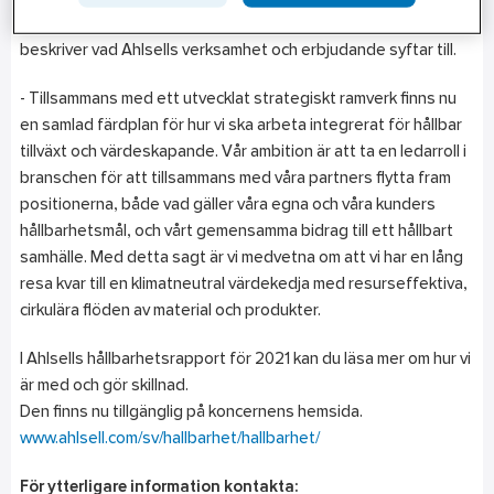
företagsvisionen ”Vi bygger ett mer hållbart samhälle” som
beskriver vad Ahlsells verksamhet och erbjudande syftar till.
- Tillsammans med ett utvecklat strategiskt ramverk finns nu
en samlad färdplan för hur vi ska arbeta integrerat för hållbar
tillväxt och värdeskapande. Vår ambition är att ta en ledarroll i
branschen för att tillsammans med våra partners flytta fram
positionerna, både vad gäller våra egna och våra kunders
hållbarhetsmål, och vårt gemensamma bidrag till ett hållbart
samhälle. Med detta sagt är vi medvetna om att vi har en lång
resa kvar till en klimatneutral värdekedja med resurseffektiva,
cirkulära flöden av material och produkter.
I Ahlsells hållbarhetsrapport för 2021 kan du läsa mer om hur vi
är med och gör skillnad.
Den finns nu tillgänglig på koncernens hemsida.
www.ahlsell.com/sv/hallbarhet/hallbarhet/
För ytterligare information kontakta: