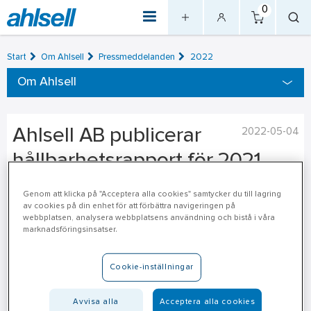
0
Start
Om Ahlsell
Pressmeddelanden
2022
Om Ahlsell
Ahlsell AB publicerar
2022-05-04
hållbarhetsrapport för 2021
Genom att klicka på "Acceptera alla cookies" samtycker du till lagring
Hållbarhet har under en lång tid varit ett högprioriterat
av cookies på din enhet för att förbättra navigeringen på
område för Ahlsell. Under hösten 2021 konkretiserade vi oss
webbplatsen, analysera webbplatsens användning och bistå i våra
bakom en vision om att aktivt arbeta även utanför vår egen
marknadsföringsinsatser.
verksamhet för att bidra till byggandet av ett mer hållbart
samhälle. Stora förbättringar har redan gjorts inom ett flertal
Cookie-inställningar
områden och nu växlar vi upp ambitionsnivån.
Avvisa alla
Acceptera alla cookies
Ahlsells vd och koncernchef Claes Seldeby förklarar den nya