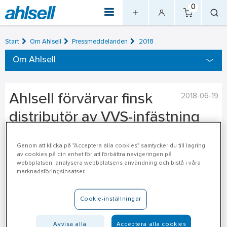
0
Start
Om Ahlsell
Pressmeddelanden
2018
Om Ahlsell
Ahlsell förvärvar finsk
2018-06-19
distributör av VVS-infästning
och installationsverktyg
Genom att klicka på "Acceptera alla cookies" samtycker du till lagring
av cookies på din enhet för att förbättra navigeringen på
Ahlsell Oy har tecknat avtal om förvärv av Kahipa Oy
webbplatsen, analysera webbplatsens användning och bistå i våra
marknadsföringsinsatser.
(Kahipa), en finsk distributör av VVS-infästning och
installationsverktyg med en årlig omsättning om cirka 3,5
MEUR.
Cookie-inställningar
"Kahipa erbjuder sina kunder specialistkompetens på en
Avvisa alla
Acceptera alla cookies