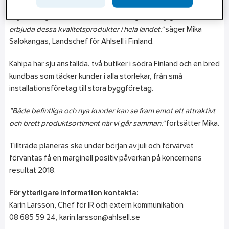
strategiskt viktig nischmarknad. En stor del av VVS-infästningen
säljs som egna märkesvaror och vi ser goda möjligheter att
erbjuda dessa kvalitetsprodukter i hela landet."
säger Mika
Salokangas, Landschef för Ahlsell i Finland.
Kahipa har sju anställda, två butiker i södra Finland och en bred
kundbas som täcker kunder i alla storlekar, från små
installationsföretag till stora byggföretag.
”Både befintliga och nya kunder kan se fram emot ett attraktivt
och brett produktsortiment när vi går samman."
fortsätter Mika.
Tillträde planeras ske under början av juli och förvärvet
förväntas få en marginell positiv påverkan på koncernens
resultat 2018.
För ytterligare information kontakta:
Karin Larsson, Chef för IR och extern kommunikation
08 685 59 24, karin.larsson@ahlsell.se