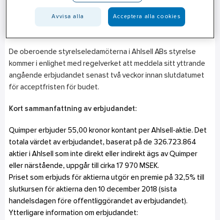
om att förvärva samtliga aktier i Ahlsell till Quimper till ett
Avvisa alla
Acceptera alla cookies
pris av 55,00 kronor per aktie, samtidigt som det anges att
priset inte kan ökas.
De oberoende styrelseledamöterna i Ahlsell ABs styrelse
kommer i enlighet med regelverket att meddela sitt yttrande
angående erbjudandet senast två veckor innan slutdatumet
för acceptfristen för budet.
Kort sammanfattning av erbjudandet:
Quimper erbjuder 55,00 kronor kontant per Ahlsell-aktie. Det
totala värdet av erbjudandet, baserat på de 326.723.864
aktier i Ahlsell som inte direkt eller indirekt ägs av Quimper
eller närstående, uppgår till cirka 17 970 MSEK.
Priset som erbjuds för aktierna utgör en premie på 32,5% till
slutkursen för aktierna den 10 december 2018 (sista
handelsdagen före offentliggörandet av erbjudandet).
Ytterligare information om erbjudandet: