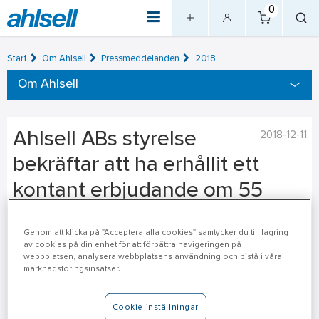
0
Start
Om Ahlsell
Pressmeddelanden
2018
Om Ahlsell
Ahlsell ABs styrelse
2018-12-11
bekräftar att ha erhållit ett
kontant erbjudande om 55
kronor per aktie från Quimper
Genom att klicka på "Acceptera alla cookies" samtycker du till lagring
AB
av cookies på din enhet för att förbättra navigeringen på
webbplatsen, analysera webbplatsens användning och bistå i våra
marknadsföringsinsatser.
Quimper AB, ett privat aktiebolag som varit eller kommer att
vara indirekt investerat av CVC Funds, meddelade i morse
Cookie-inställningar
ett offentligt erbjudande till aktieägarna i Ahlsell AB (publ)