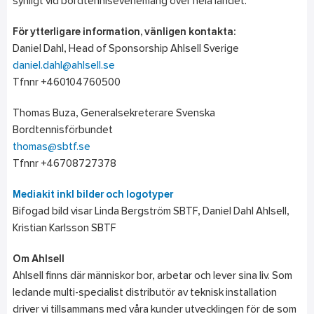
synligt vid bordtennisevenemang över hela landet.
För ytterligare information, vänligen kontakta:
Daniel Dahl, Head of Sponsorship Ahlsell Sverige
daniel.dahl@ahlsell.se
Tfnnr +460104760500
Thomas Buza, Generalsekreterare Svenska
Bordtennisförbundet
thomas@sbtf.se
Tfnnr +46708727378
Mediakit inkl bilder och logotyper
Bifogad bild visar Linda Bergström SBTF, Daniel Dahl Ahlsell,
Kristian Karlsson SBTF
Om Ahlsell
Ahlsell finns där människor bor, arbetar och lever sina liv. Som
ledande multi-specialist distributör av teknisk installation
driver vi tillsammans med våra kunder utvecklingen för de som