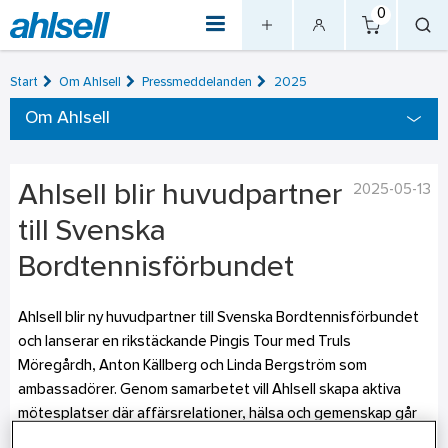
0
Start
Om Ahlsell
Pressmeddelanden
2025
Om Ahlsell
Ahlsell blir huvudpartner
2025-05-13
till Svenska
Bordtennisförbundet
Ahlsell blir ny huvudpartner till Svenska Bordtennisförbundet
och lanserar en rikstäckande Pingis Tour med Truls
Möregårdh, Anton Källberg och Linda Bergström som
ambassadörer. Genom samarbetet vill Ahlsell skapa aktiva
mötesplatser där affärsrelationer, hälsa och gemenskap går
hand i hand.