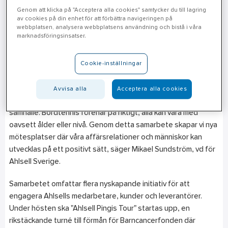
Genom att klicka på "Acceptera alla cookies" samtycker du till lagring
Svenska Bordtennisförbundet går in i ett händelserikt år med
av cookies på din enhet för att förbättra navigeringen på
webbplatsen, analysera webbplatsens användning och bistå i våra
stora internationella evenemang och ett starkt fokus på hälsa
marknadsföringsinsatser.
och inkludering. I Ahlsell får förbundet en partner som delar
visionen om att använda idrottens kraft för att skapa
Cookie-inställningar
gemenskap, engagera fler och inspirera till ett friskare
samhälle.
Avvisa alla
Acceptera alla cookies
- Vi vill främja hälsosam rörelse och bidra till ett friskare
samhälle. Bordtennis förenar på riktigt, alla kan vara med
oavsett ålder eller nivå. Genom detta samarbete skapar vi nya
mötesplatser där våra affärsrelationer och människor kan
utvecklas på ett positivt sätt, säger Mikael Sundström, vd för
Ahlsell Sverige.
Samarbetet omfattar flera nyskapande initiativ för att
engagera Ahlsells medarbetare, kunder och leverantörer.
Under hösten ska "Ahlsell Pingis Tour" startas upp, en
rikstäckande turné till förmån för Barncancerfonden där