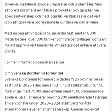
tillverkar, installerar, bygger, reparerar och underhåller. Med
ett brett sortiment av hållbara produkter och tjänster, vår
specialistkunskap och med logistik i världsklass är det vårt
jobb att göra våra professionella kunders vardag enklare.
Med en omsättning på ca 50 miljarder SEK, nästan 8000
medarbetare, över 300 butiker och fyra centrallager, gör vi allt
för att uppfylla vårt kundlöfte: Ahlsell gör det enklare att vara
proffs.
För mer information besök ahlsell.se
Om Svenska Bordtennisförbundet
Svenska Bordtennisförbundet bildades 1926 och firar på så
sätt 100 år 2026. I dag samlar SBTF 15 distriktsförbund, 450
föreningar med 75 000 medlemmar samt 15 000 licensierade
spelare. SBTF arrangerar omkring 200 sanktionerade tävlingar
årligen och har under 2023–2024 stått värd för åtta
internationella evenemang/mästerskap. Genom projektet