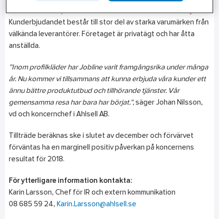
och medelstora professionella kunder i Umeå med omnejd.
Kunderbjudandet består till stor del av starka varumärken från
välkända leverantörer. Företaget är privatägt och har åtta
anställda.
”Inom profilkläder har Jobline varit framgångsrika under många
år. Nu kommer vi tillsammans att kunna erbjuda våra kunder ett
ännu bättre produktutbud och tillhörande tjänster. Vår
gemensamma resa har bara har börjat.”,
säger Johan Nilsson,
vd och koncernchef i Ahlsell AB.
Tillträde beräknas ske i slutet av december och förvärvet
förväntas ha en marginell positiv påverkan på koncernens
resultat för 2018.
För ytterligare information kontakta:
Karin Larsson, Chef för IR och extern kommunikation
08 685 59 24,
Karin.Larsson@ahlsell.se