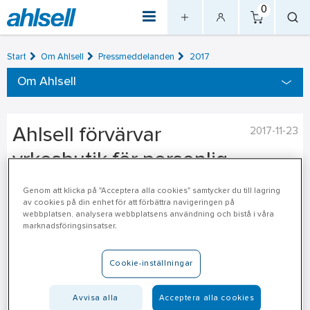
0
Start
Om Ahlsell
Pressmeddelanden
2017
Om Ahlsell
Ahlsell förvärvar
2017-11-23
yrkesbutik för personlig
skyddsutrustning och
Genom att klicka på "Acceptera alla cookies" samtycker du till lagring
av cookies på din enhet för att förbättra navigeringen på
yrkeskläder i Umeå
webbplatsen, analysera webbplatsens användning och bistå i våra
marknadsföringsinsatser.
Ahlsell Sverige AB har tecknat avtal om att förvärva Jobline
Umeå AB (Jobline) med en årlig omsättning om cirka 26
Cookie-inställningar
MSEK.
Avvisa alla
Acceptera alla cookies
Jobline erbjuder yrkeskläder och skyddsutrustning till små-