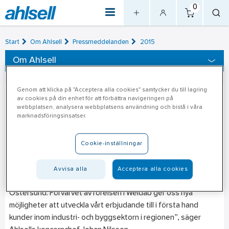
0
Start
Om Ahlsell
Pressmeddelanden
2015
Om Ahlsell
Genom att klicka på "Acceptera alla cookies" samtycker du till lagring
Ahlsell förvärvar rörelsen
2015-12-16
av cookies på din enhet för att förbättra navigeringen på
webbplatsen, analysera webbplatsens användning och bistå i våra
i Weldab Industricenter
marknadsföringsinsatser.
Cookie-inställningar
Weldab Industricenter är ett lokalt industrihandelsföretag
med etablering i Östersund. Sortiment omfattar verktyg,
svets & slip, maskiner, personlig skyddsutrustning och
Avvisa alla
Acceptera alla cookies
förnödenheter. ”Ahlsell har sedan tidigare verksamhet i
Östersund. Förvärvet av rörelsen i Weldab ger oss nya
möjligheter att utveckla vårt erbjudande till i första hand
kunder inom industri- och byggsektorn i regionen”, säger