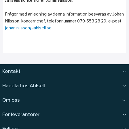
Ahlsells koncernchef Johan Nilsson.
Frågor med anledning av denna information besvaras av Johan
Nilsson, koncernchef, telefonnummer 070-553 28 29, e-post
johan.nilsson@ahlsell.se
.
Kontakt
Handla hos Ahlsell
Om oss
För leverantörer