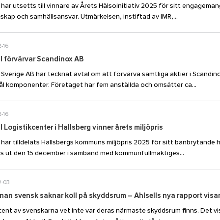
l har utsetts till vinnare av Årets Hälsoinitiativ 2025 för sitt engagem
kap och samhällsansvar. Utmärkelsen, instiftad av IMR,...
-16
ll förvärvar Scandinox AB
l Sverige AB har tecknat avtal om att förvärva samtliga aktier i Scandin
ål komponenter. Företaget har fem anställda och omsätter ca...
-16
l Logistikcenter i Hallsberg vinner årets miljöpris
l har tilldelats Hallsbergs kommuns miljöpris 2025 för sitt banbrytande h
s ut den 15 december i samband med kommunfullmäktiges...
2-03
an svensk saknar koll på skyddsrum – Ahlsells nya rapport visar
cent av svenskarna vet inte var deras närmaste skyddsrum finns. Det vis