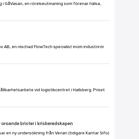
ang i GåVasan, en rörelseutmaning som förenar hälsa,
ox AB, en nischad FlowTech specialist inom industrirör
ållbarhetsarbete vid logistikcentret i Hallsberg. Priset
 oroande brister i krisberedskapen
ar en ny undersökning från Verian (tidigare Kantar Sifo)