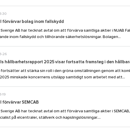
3-30
l förvärvar bolag inom fallskydd
l Sverige AB har tecknat avtal om att förvärva samtliga aktier i NUAB F
ande inom fallskydd och tillhörande säkerhetslösningar. Bolagen...
3-26
ls hållbarhetsrapport 2025 visar fortsatta framsteg i den hållba
l fortsätter att stärka sin roll i den gröna omställningen genom att kom
2025 minskade koncernens utsläpp samtidigt som arbetet med att...
3-19
ll förvärvar SEMCAB
l Sverige AB har tecknat avtal om att förvärva samtliga aktier i SEMCAB
ialist på elcentraler, ställverk och kapslingslösningar....