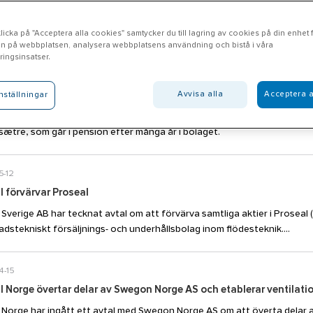
öresaar lämnar sin roll som vd för Ahlsell Finland och Baltikum. Runar H
icka på "Acceptera alla cookies" samtycker du till lagring av cookies på din enhet fö
.
n på webbplatsen, analysera webbplatsens användning och bistå i våra
ingsinsatser.
5-27
Avvisa alla
Acceptera a
nställningar
l Snöman ny vd för Ahlsell Norge
l meddelar idag att Daniel Snöman har utsetts till ny vd för Ahlsell Norg
ætre, som går i pension efter många år i bolaget.
5-12
l förvärvar Proseal
l Sverige AB har tecknat avtal om att förvärva samtliga aktier i Proseal 
adstekniskt försäljnings- och underhållsbolag inom flödesteknik....
4-15
ll Norge övertar delar av Swegon Norge AS och etablerar ventilat
l Norge har ingått ett avtal med Swegon Norge AS om att överta delar 