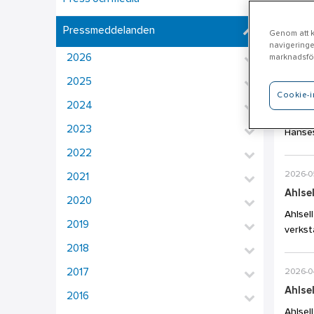
Olli K
Pressmeddelanden
Genom att kl
verkan
navigeringe
2026
marknadsför
2026-0
2025
Cookie-i
Danie
2024
Ahlsel
2023
Hanses
2022
2026-0
2021
Ahlsel
2020
Ahlsel
2019
verkst
2018
2017
2026-0
Ahlse
2016
Ahlsel