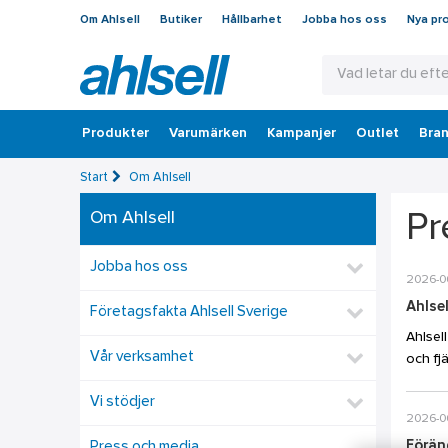
Om Ahlsell
Butiker
Hållbarhet
Jobba hos oss
Nya pr
Produkter
Varumärken
Kampanjer
Outlet
Bran
Start
Om Ahlsell
Om Ahlsell
Pr
Jobba hos oss
2026-0
Ahlsel
Företagsfakta Ahlsell Sverige
Ahlsel
Vår verksamhet
och fjä
Vi stödjer
2026-0
Föränd
Press och media