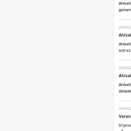
Ahlsel
gemens
2025-12
Ahlse
Ahlsel
och st
2025-12
Ahlsel
Ahlsel
delade
2025-1
Varann
51 pro