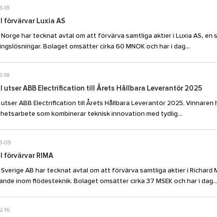
3-18
l förvärvar Luxia AS
l Norge har tecknat avtal om att förvärva samtliga aktier i Luxia AS, e
ingslösningar. Bolaget omsätter cirka 60 MNOK och har i dag...
3-18
l utser ABB Electrification till Årets Hållbara Leverantör 2025
l utser ABB Electrification till Årets Hållbara Leverantör 2025. Vinnar
rhetsarbete som kombinerar teknisk innovation med tydlig...
3-09
l förvärvar RIMA
l Sverige AB har tecknat avtal om att förvärva samtliga aktier i Richar
ande inom flödesteknik. Bolaget omsätter cirka 37 MSEK och har i dag..
2-16