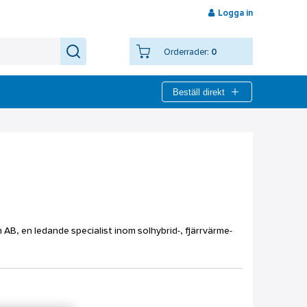
Logga in
Orderrader:
0
Beställ direkt
 AB, en ledande specialist inom solhybrid-, fjärrvärme-