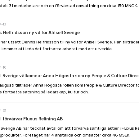
talt 31 medarbetare och en förväntad omsättning om cirka 150 MNOK.
4-13
 Helfridsson ny vd för Ahlsell Sverige
 har utsett Dennis Helfridsson till ny vd för Ahlsell Sverige. Han tillträ
 kommer att leda det fortsatta arbetet med att utveckla...
4-10
ll Sverige välkomnar Anna Högosta som ny People & Culture Direc
augusti tillträder Anna Högosta rollen som People & Culture Director för 
ls fortsatta satsning på ledarskap, kultur och...
4-01
l förvärvar Fluxus Relining AB
l Sverige AB har tecknat avtal om att förvärva samtliga aktier i Fluxus R
ngprodukter. Företaget har 4 anställda och omsätter cirka 46 MSEK.