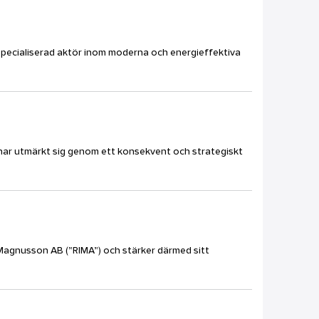
n specialiserad aktör inom moderna och energieffektiva
en har utmärkt sig genom ett konsekvent och strategiskt
d Magnusson AB (”RIMA”) och stärker därmed sitt
.