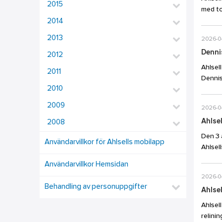
2015
med to
2014
2013
2026-0
Dennis
2012
Ahlsell
2011
Dennis
2010
2009
2026-0
Ahlse
2008
Den 3 
Användarvillkor för Ahlsells mobilapp
Ahlsel
Användarvillkor Hemsidan
2026-0
Behandling av personuppgifter
Ahlsel
Ahlsel
relini