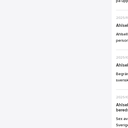
på uppd
2025-11
Ahlsel
Ahlsel
person
2025-1
Ahlsel
Begrän
svensk
2025-1
Ahlsel
bered
Sex av
Sverig