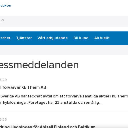
odukter
scher
Tjänster
Vårt erbjudande
Bli kund
Aktuellt
essmeddelanden
6-29
l förvärvar KE Therm AB
l Sverige AB har tecknat avtal om att förvärva samtliga aktier i KE Therm
rrkylalösningar. Företaget har 23 anställda och en årlig...
6-25
ring i ledningen för Ahlsell Finland och Baltikum