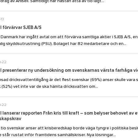
rag av Ahlsell. Samtidigt har nästan åtta av tio lågt...
-13
l förvärvar SJEB A/S
l Danmark har ingått avtal om att förvärva samtliga aktier i SJEB A/S, 
lig skyddsutrustning (PSU). Bolaget har 82 medarbetare och en...
0-22
l presenterar ny undersökning om svenskarnas värsta farhåga vid 
sad dricksvattentillgång är det flest svenskar (69%) anser skulle vara s
 (52%) vet inte var de ska hämta dricksvatten om...
0-22
l lanserar rapporten Från kris till kraft – som belyser behovet av 
skapskrav
 tio svenskar anser att krisberedskap borde väga tyngre i politiska beslu
e står rustat inför framtidens samhällskriser. Nya lösningar...