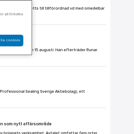
ansesætre har utsetts till tillförordnad vd med omedelbar
r att förbättra
lla cookies
e med tillträde den 15 augusti. Han efterträder Runar
(Professional Sealing Sverige Aktiebolag), ett
ion som nytt affärsområde
av bolagets verksamhet. Avtalet omfattar fem orter