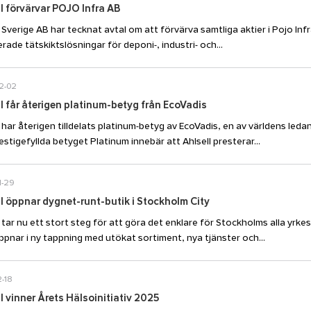
l förvärvar POJO Infra AB
l Sverige AB har tecknat avtal om att förvärva samtliga aktier i Pojo I
rade tätskiktslösningar för deponi-, industri- och...
2-02
l får återigen platinum-betyg från EcoVadis
l har återigen tilldelats platinum-betyg av EcoVadis, en av världens led
estigefyllda betyget Platinum innebär att Ahlsell presterar...
1-29
l öppnar dygnet-runt-butik i Stockholm City
l tar nu ett stort steg för att göra det enklare för Stockholms alla yrke
öppnar i ny tappning med utökat sortiment, nya tjänster och...
-18
l vinner Årets Hälsoinitiativ 2025