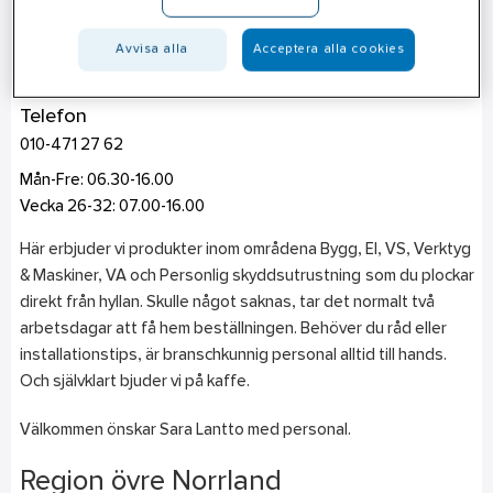
Gällivare
Avvisa alla
Acceptera alla cookies
Energiplan 3
982 38
Gällivare
Telefon
010-471 27 62
Mån-Fre: 06.30-16.00
Vecka 26-32: 07.00-16.00
Här erbjuder vi produkter inom områdena Bygg, El, VS, Verktyg
& Maskiner, VA och Personlig skyddsutrustning som du plockar
direkt från hyllan. Skulle något saknas, tar det normalt två
arbetsdagar att få hem beställningen. Behöver du råd eller
installationstips, är branschkunnig personal alltid till hands.
Och självklart bjuder vi på kaffe.
Välkommen önskar Sara Lantto med personal.
Region övre Norrland