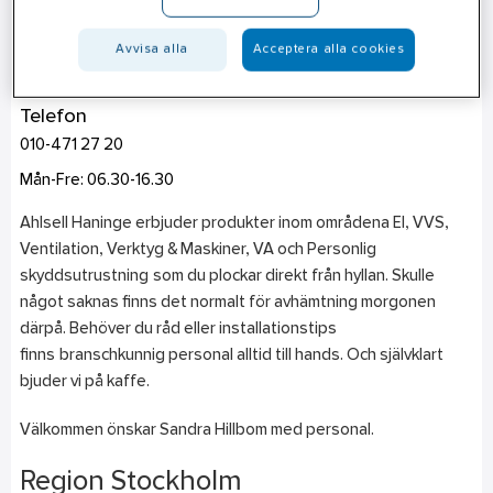
Stockholm - Haninge
Avvisa alla
Acceptera alla cookies
Vendelsövägen 19
136 44
Handen
Telefon
010-471 27 20
Mån-Fre: 06.30-16.30
Ahlsell Haninge erbjuder produkter inom områdena El, VVS,
Ventilation, Verktyg & Maskiner, VA och Personlig
skyddsutrustning som du plockar direkt från hyllan. Skulle
något saknas finns det normalt för avhämtning morgonen
därpå. Behöver du råd eller installationstips
finns branschkunnig personal alltid till hands. Och självklart
bjuder vi på kaffe.
Välkommen önskar Sandra Hillbom med personal.
Region Stockholm