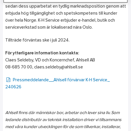
sedan dess upparbetat en tydlig marknadsposition genom att
erbjuda hög tillgänglighet och spetskompetens till kunder
över hela Norge. K-H Service erbjuder e-handel, butik och
serviceverkstad som är lokaliserad nära Oslo.
Tillträde förväntas ske i juli 2024.
För ytterligare information kontakta:
Claes Seldeby, VD och Koncernchef, Ahlsell AB
08-685 70 00, claes.seldeby@ahlsell.se
Pressmeddelande__Ahlsell förvärvar K-H Service_
240626
Ahlsell finns där människor bor, arbetar och lever sina liv. Som
ledande distributör av teknisk installation driver vi tillsammans
med våra kunder utvecklingen för de som tillverkar, installerar,