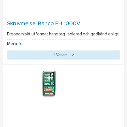
Skruvmejsel Bahco PH 1000V
Ergonomiskt utformat handtag. Isolerad och godkänd enligt 
VDE 0682 del 201, IEC 900, EN60900, DIN-EN 60900. BE-
Mer info
8621 med smalare grepp än BE-8620.
1 Variant