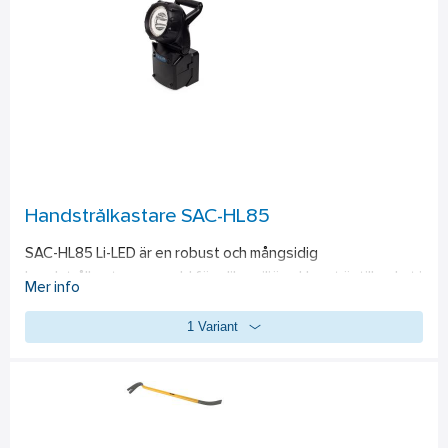
Handstrålkastare SAC-HL85
SAC-HL85 Li-LED är en robust och mångsidig 
handstrålkastare avsedd för olika miljöer. Huset är tillverkat i 
Mer info
slagtåligt polykarbonat. Lampan kan användas som bärbar 
1 Variant
strålkastare eller som varselljus med blinkande eller fast 
sken. Handlampan har nödljusfunktion. Lampan är försedd 
med ett bärhantag och strålkastarhuvudet är ledat och kan 
riktas uppåt och neråt i -20° till 90°. Handlampans 
litiumbatteri laddas upp på endast 5 timmar. Handlampa är 
designad för att vara portabel arbetsbelysning för inom- 