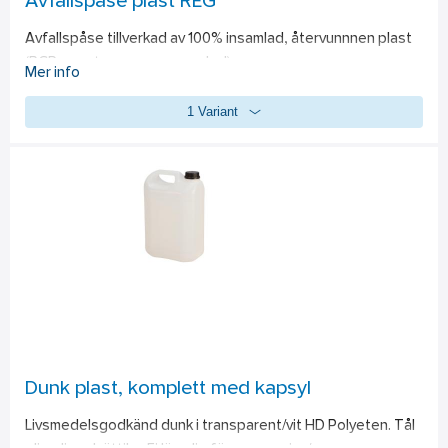
Avfallspåse plast REG
Avfallspåse tillverkad av 100% insamlad, återvunnnen plast 
(PCR - post consumer recycled).
Mer info
1 Variant
Dunk plast, komplett med kapsyl
Livsmedelsgodkänd dunk i transparent/vit HD Polyeten. Tål 