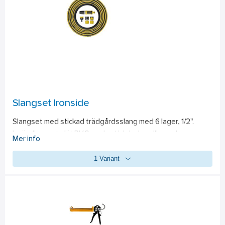
Slangset Ironside
Slangset med stickad trädgårdsslang med 6 lager, 1/2".  
Invändig svart slät PVC med antialgbehandling och 
Mer info
utvändigt gul/svart. Maximalt arbetstryck 32 bar. Levereras 
1 Variant
tillsammans med en 4-delars kopplingssats innehållande 
skruvkontakt, snabbkontakt, stoppkontakt samt 
strålmunstycke. 