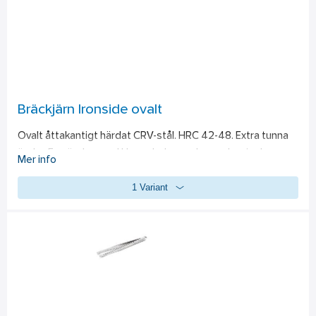
och utomhusområden samt som nödljus vid strömavbrott. 
Den har en räckvidd på ca 300 m. Det medföljer en orange 
lins, batteriladdare och 12V laddare.
Bräckjärn Ironside ovalt
Ovalt åttakantigt härdat CRV-stål. HRC 42-48. Extra tunna 
ändar. Ena änden med klys och den andra med mejsel. 
Mer info
Gullackerat skaft.
1 Variant