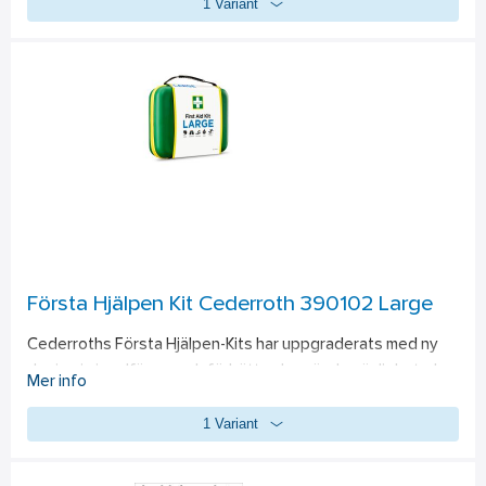
1 Variant
Första Hjälpen Kit Cederroth 390102 Large
Cederroths Första Hjälpen-Kits har uppgraderats med ny 
design i signalfärger och förbättrad användarvänlighet, de  
Mer info
är också utrustade med välbeprövade produkter som är 
1 Variant
enkelt utformade och försedda med tydliga instruktioner. 
Cederroth First Aid Kit Large är ett bra komplement till 
väggfast utrustning för verksamheter som ofta är på 