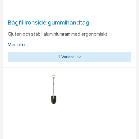
Bågfil Ironside gummihandtag
Gjuten och stabil aluminiumram med ergonomiskt 
gummigrepp fram och bak. Bladet kan monteras i 45° vinkel 
Mer info
för kapning intill vägg eller golv. Levereras med 1 st 300 mm 
1 Variant
bimetallblad, 24 TPI.