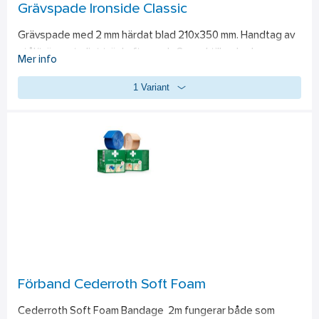
Grävspade Ironside Classic
Grävspade med 2 mm härdat blad 210x350 mm. Handtag av 
stål/trä samt oljat träskaft av ask. Svensktillverkad.
Mer info
1 Variant
Förband Cederroth Soft Foam
Cederroth Soft Foam Bandage  2m fungerar både som 