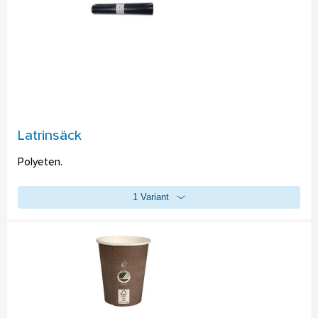
1921 - Andningsmask 1 st 
3227 - Salvequick Sårtvättare (refill 1880) 10 st 
3387 - Safety Hand Cleanser 2 st 
172800 - Första Hjälpen-instruktion 1 st 
673512 - Salvequick Maxi Cover 4 st 
901900 -  Cederroth Burn Gel Dressing 1 st 
2 par Handskar  
10 st Salvequick Plåster (refill 1880)
Latrinsäck
Polyeten.
1 Variant