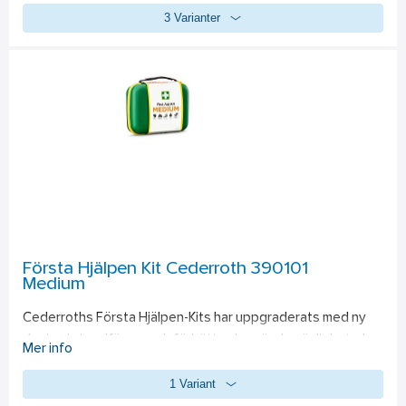
3 Varianter
elektronikenheter som används regelbundet.  Utformad för 
att ge professionell utrustning tillförlitlig och långvarig 
energi.
Första Hjälpen Kit Cederroth 390101
Medium
Cederroths Första Hjälpen-Kits har uppgraderats med ny 
design i signalfärger och förbättrad användarvänlighet, de  
Mer info
är också utrustade med välbeprövade produkter som är 
1 Variant
enkelt utformade och försedda med tydliga instruktioner. 
Cederroth First Aid Kit Medium är ett bra komplement till 