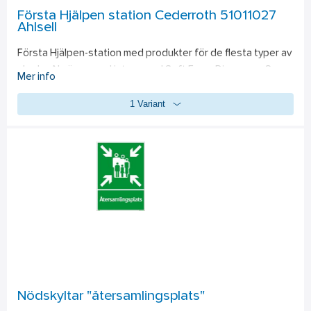
Första Hjälpen station Cederroth 51011027
Ahlsell
Första Hjälpen-station med produkter för de flesta typer av 
skador. Nu även med integrerad Soft Foam Dispenser 2 
Mer info
meter.  Innehåller även brännskadekompresser och ögon- 
1 Variant
och sårtvättsspray.  Transparent lucka skyddar mot damm 
och fukt. Plåsterautomat med refillnyckel. Extra 
förvaringsutrymme för eget tillval av produkter. 
Innehåll:
REF 1910, 2 st Cederroth 4-in-1 Blodstoppare. 
REF 1911, 3 st Cederroth 4-in-1 mini Blodstoppare. 
REF 901900, 1 (x 2) st Cederroth Burn Gel Dressing. 
REF 726000, 1 Cederroth Eye & Wound Cleansing spray 150 
ml. 
REF 51011019, 1 Cederroth Soft Foam Bandage Beige 6 cm x 
2 m. 
Nödskyltar "återsamlingsplats"
1 Salvequick Plåsterautomat inkl 45 Plastplåster (REF 6036) 