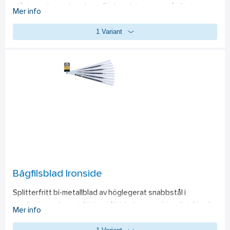
plåster och som bandage. Förbandet passar på alla typer av 
Mer info
små sår oberoende av värme, kyla, vått eller torrt och sitter 
1 Variant
kvar även i vatten. Cederroth Soft Foam Bandage är ett 
självhäftande limfritt plåster och klibbar därför inte fast i 
hud eller hår. Riv enkelt av en passande bit och linda runt det 
skadade området. Vid kraftig blödning forma en bit Soft 
Foam Bandage som en "kudde" för att skapa ett 
tryckförband. Cederroth Soft Foam Bandage är idealiskt för 
snabb och enkel sårvård. Passar i Cederroth First Aid 
Station. Refill till Cederroths Första Hjälpen & 
Brännskadestation.
Bågfilsblad Ironside
Splitterfritt bi-metallblad av höglegerat snabbstål i 
tandraden och segt fjäderstål i bladryggen. Lämpligt för alla 
Mer info
stål och metaller. Levereras i förpackning om 10 st blad.