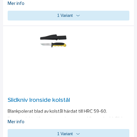
olja, diesel, ättika. Ej lämplig för aggressiva/varma syror. 
Mer info
1 Variant
Slidkniv Ironside kolstål
Blankpolerat blad av kolstål härdat till HRC 59-60. 
Ergonomiskt utformat gummigrepp med fingerskydd. Slida 
Mer info
av plast.
1 Variant