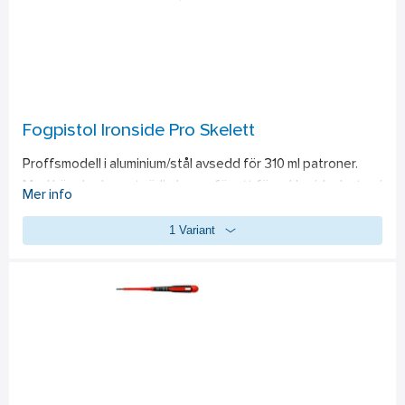
Fogpistol Ironside Pro Skelett
Proffsmodell i aluminium/stål avsedd för 310 ml patroner. 
Med hängkrok samt rörlig kropp för att förenkla vid arbeten i 
Mer info
olika vinklar.
1 Variant