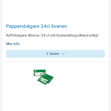
Pappersbägare 24cl Svanen
Kaffebägare Abena i 24 cl och livsmedelsgodkänd enligt 
1935/2004 / EU samt även Svanenmärkt. Får inte användas i 
Mer info
vanlig ugn eller mikrovågsugn. Avsedd för alla typer av 
1 Variant
livsmedel, förutom feta livsmedel vid temperaturer upp till 
100 grader i max 1 timme. Feta livsmedel vid temperaturer 
upp till 60 grader i max 3 timmar. Kan slängas med vanlig 
hushållsavfall och även återanvändas eller förbrännas. 50 
st/kartong.