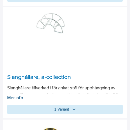
Slanghållare, a-collection
Slanghållare tillverkad i förzinkat stål för upphängning av 
slang. Skruvas upp på vägg med lämplig infästning.  För 30 m 
Mer info
resp. 60 m slang.
1 Variant