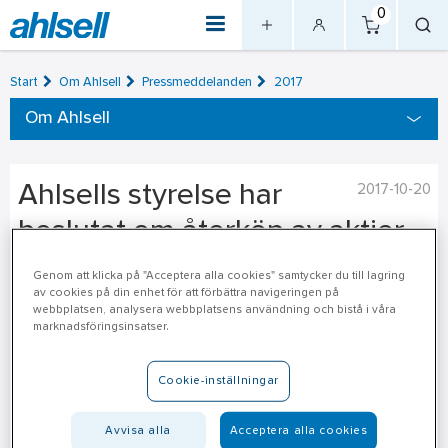
0
Start
Om Ahlsell
Pressmeddelanden
2017
Om Ahlsell
Ahlsells styrelse har
2017-10-20
beslutat om återköp av aktier
Genom att klicka på "Acceptera alla cookies" samtycker du till lagring
Ahlsells styrelse har beslutat att använda bemyndigande för
av cookies på din enhet för att förbättra navigeringen på
återköp av aktier som gavs av årsstämman den 4 maj 2017.
webbplatsen, analysera webbplatsens användning och bistå i våra
marknadsföringsinsatser.
Upp till 7,0 miljoner av utestående aktier kommer att förvärvas.
Återköpen syftar i huvudsak till att säkra koncernens
Cookie-inställningar
långsiktiga aktiesparprogram. För närvarande används
aktieswapar (uppgående till 5,3 miljoner aktier) för ändamålet,
Avvisa alla
Acceptera alla cookies
vilka i samband med återköpen kommer att avslutas. Det