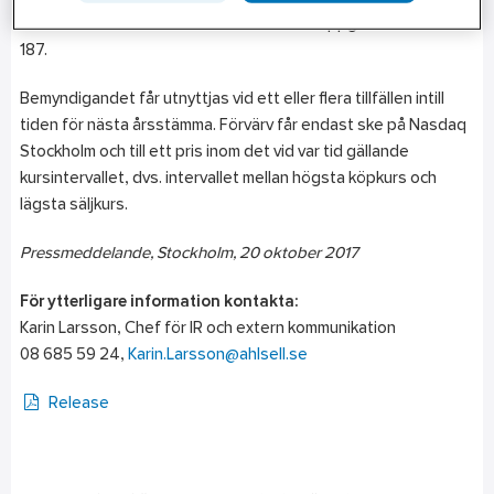
totala antalet utestående aktier i Ahlsell uppgår till 436 302
187.
Bemyndigandet får utnyttjas vid ett eller flera tillfällen intill
tiden för nästa årsstämma. Förvärv får endast ske på Nasdaq
Stockholm och till ett pris inom det vid var tid gällande
kursintervallet, dvs. intervallet mellan högsta köpkurs och
lägsta säljkurs.
Pressmeddelande, Stockholm, 20 oktober 2017
För ytterligare information kontakta:
Karin Larsson, Chef för IR och extern kommunikation
08 685 59 24,
Karin.Larsson@ahlsell.se
Release