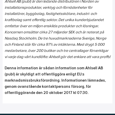
Ahlsell AB (publ) är den ledande distributören i Norden av
installationsprodukter, verktyg och förnödenheter för
installatörer, byggbolag, fastighetsskötare, industri- och
kraftbolag samt offentlig sektor. Det unika kunderbjudandet
omfattar över en miljon enskilda produkter och lösningar.
Koncernen omsätter cirka 27 miljarder SEK och är noterat på
Nasdaq Stockholm. De tre huvudmarknaderna Sverige, Norge
och Finland står för cirka 97% av intäkterna. Med drygt 5 000
medarbetare, över 200 butiker och tre centrallager förverkligar
vi varje dag vårt kundlöfte: Ahlsell gör det enklare att vara proffs!
Denna information är sådan information som Ahlsell AB
(publ) är skyldigt att offentliggöra enligt EU:s
marknadsmissbruksförordning. Informationen lämnades,
genom ovanstående kontaktpersons försorg, för
offentliggörande den 20 oktober 2017 kl 07:30.