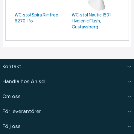
WC-stol Spira Rimfree
WC-stol Nautic 1591
Va
6270, Ifö
Hygienic Flush,
fl
Gustavsberg
Kontakt
Handla hos Ahlsell
Om oss
För leverantörer
Följ oss