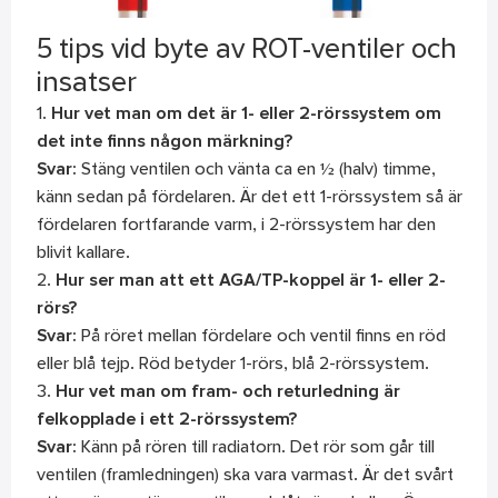
5 tips vid byte av ROT-ventiler och
insatser
1.
Hur vet man om det är 1- eller 2-rörssystem om
det inte finns någon märkning?
Svar:
Stäng ventilen och vänta ca en ½ (halv) timme,
känn sedan på fördelaren. Är det ett 1-rörssystem så är
fördelaren fortfarande varm, i 2-rörssystem har den
blivit kallare.
2.
Hur ser man att ett AGA/TP-koppel är 1- eller 2-
rörs?
Svar:
På röret mellan fördelare och ventil finns en röd
eller blå tejp. Röd betyder 1-rörs, blå 2-rörssystem.
3.
Hur vet man om fram- och returledning är
felkopplade i ett 2-rörssystem?
Svar:
Känn på rören till radiatorn. Det rör som går till
ventilen (framledningen) ska vara varmast. Är det svårt