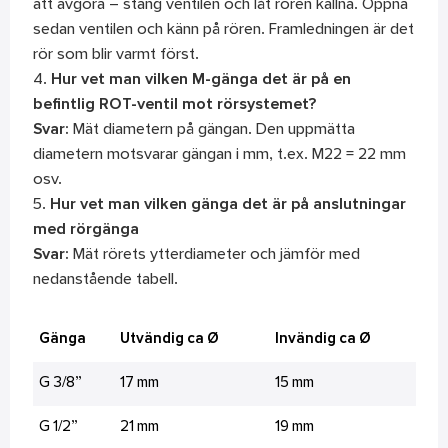
att avgöra – stäng ventilen och låt rören kallna. Öppna
sedan ventilen och känn på rören. Framledningen är det
rör som blir varmt först.
4.
Hur vet man vilken M-gänga det är på en
befintlig ROT-ventil mot rörsystemet?
Svar:
Mät diametern på gängan. Den uppmätta
diametern motsvarar gängan i mm, t.ex. M22 = 22 mm
osv.
5.
Hur vet man vilken gänga det är på anslutningar
med rörgänga
Svar:
Mät rörets ytterdiameter och jämför med
nedanstående tabell.
Gänga
Utvändig ca Ø
Invändig ca Ø
G 3/8”
17 mm
15 mm
G 1/2”
21 mm
19 mm