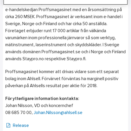
Den 1 december ingick Ahlsell avtal om förvärv av den nordiska
e-handelskedjan Proffsmagasinet med en årsomsättning på
cirka 260 MSEK. Proffsmagasinet är verksamt inom e-handel i
Sverige, Norge och Finland och har cirka 50 anställda.
Företaget erbjuder runt 17 000 artiklar från välkända
varumärken inom professionella järnvaror så som verktyg,
mätinstrument, laserinstrument och skyddskläder. I Sverige
används domänen Proffsmagasinet.se och i Norge och Finland
används Staypro.no respektive Staypro.fi.
Proffsmagasinet kommer att drivas vidare som ett separat
bolag inom Ahlsell. Förvärvet förväntas ha marginell positiv
påverkan på Ahlsells resultat per aktie för 2018.
För ytterligare information kontakta:
Johan Nilsson, VD och koncernchef
08 685 70 00,
Johan.Nilsson@ahlsell.se
Release