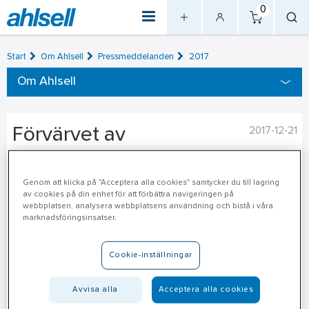
0
Start
Om Ahlsell
Pressmeddelanden
2017
Om Ahlsell
Förvärvet av
2017-12-21
Proffsmagasinet AB godkänns
av Konkurrensverket
Genom att klicka på "Acceptera alla cookies" samtycker du till lagring
av cookies på din enhet för att förbättra navigeringen på
webbplatsen, analysera webbplatsens användning och bistå i våra
marknadsföringsinsatser.
I december ingick Ahlsell-koncernen avtal om att förvärva en
ledande nordisk e-handelsverksamhet inom verktyg och
förnödenheter, Proffsmagasinet AB. Konkurrensverket har
Cookie-inställningar
idag meddelat att förvärvet godkänns. Tillträde beräknas ske
under januari 2018.
Avvisa alla
Acceptera alla cookies