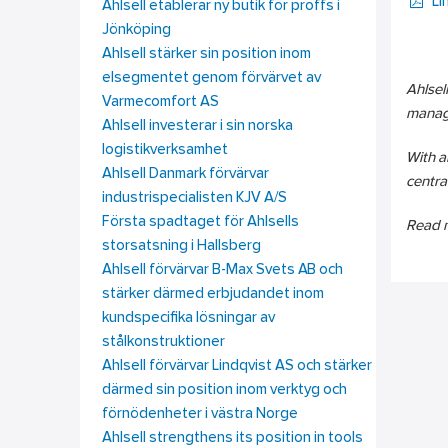
Li
Ahlsell etablerar ny butik för proffs i
Jönköping
Ahlsell stärker sin position inom
elsegmentet genom förvärvet av
Ahlsell
Varmecomfort AS
manage
Ahlsell investerar i sin norska
logistikverksamhet
With a
Ahlsell Danmark förvärvar
centra
industrispecialisten KJV A/S
Första spadtaget för Ahlsells
Read 
storsatsning i Hallsberg
Ahlsell förvärvar B-Max Svets AB och
stärker därmed erbjudandet inom
kundspecifika lösningar av
stålkonstruktioner
Ahlsell förvärvar Lindqvist AS och stärker
därmed sin position inom verktyg och
förnödenheter i västra Norge
Ahlsell strengthens its position in tools