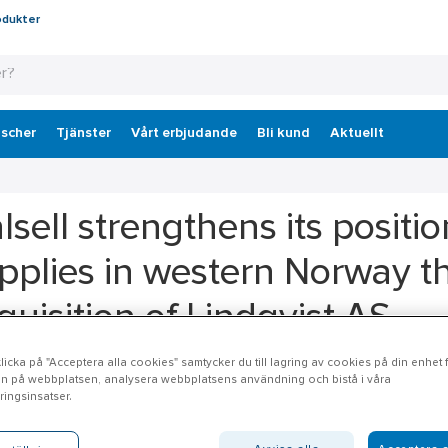
odukter
scher
Tjänster
Vårt erbjudande
Bli kund
Aktuellt
lsell strengthens its positio
pplies in western Norway t
quisition of Lindqvist AS
icka på "Acceptera alla cookies" samtycker du till lagring av cookies på din enhet fö
l Norge AS has entered into an agreement to acquire all shares in L
n på webbplatsen, analysera webbplatsens användning och bistå i våra
ingsinsatser.
ftsmen and the industrial sector in western Norway. The business in
hop with operations in Bergen. The company has 10 employees and 