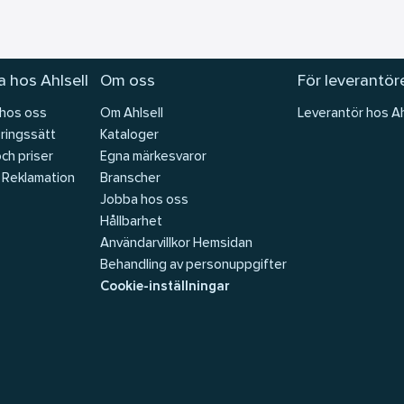
 hos Ahlsell
Om oss
För leverantör
 hos oss
Om Ahlsell
Leverantör hos Ah
ringssätt
Kataloger
och priser
Egna märkesvaror
 Reklamation
Branscher
Jobba hos oss
Hållbarhet
Användarvillkor Hemsidan
Behandling av personuppgifter
Cookie-inställningar