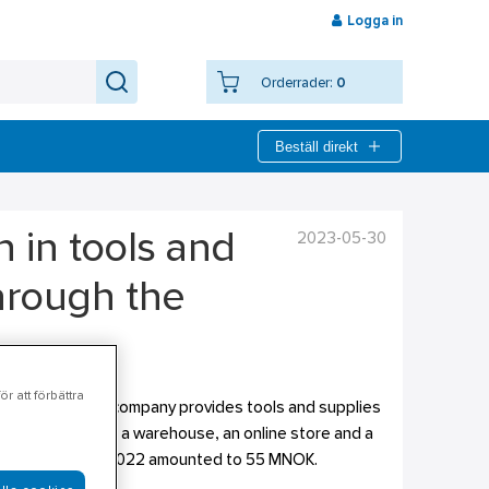
Logga in
Orderrader:
0
Beställ direkt
2023-05-30
n in tools and
hrough the
r att förbättra
indqvist AS. The company provides tools and supplies
cludes an outlet, a warehouse, an online store and a
the turnover in 2022 amounted to 55 MNOK.