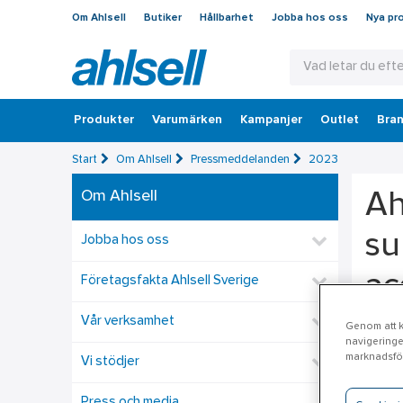
Om Ahlsell
Butiker
Hållbarhet
Jobba hos oss
Nya pr
Produkter
Varumärken
Kampanjer
Outlet
Bran
Start
Om Ahlsell
Pressmeddelanden
2023
Om Ahlsell
Ah
su
Jobba hos oss
ac
Företagsfakta Ahlsell Sverige
Vår verksamhet
Genom att kl
Ahlsel
navigeringe
marknadsför
to cra
Vi stödjer
works
Press och media