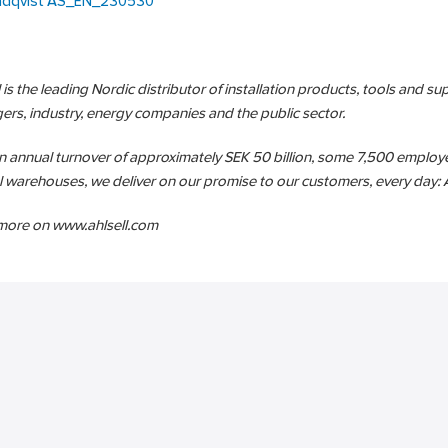
ndqvist AS_EN_230530
 is the leading Nordic distributor of installation products, tools and sup
rs, industry, energy companies and the public sector.
n annual turnover of approximately SEK 50 billion, some 7,500 emplo
l warehouses, we deliver on our promise to our customers, every day: Ah
more on www.ahlsell.com