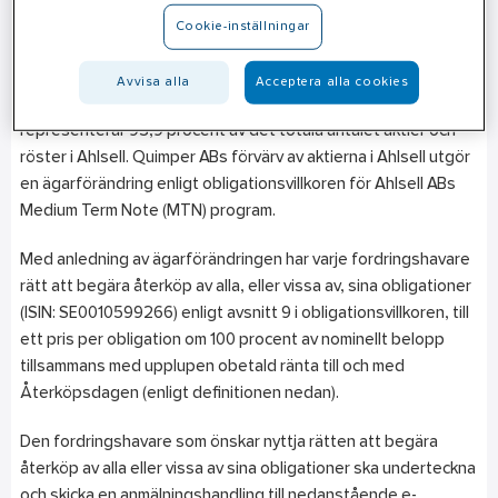
Till följd av Quimper ABs offentliga erbjudande till aktieägarna
Cookie-inställningar
i Ahlsell av den 11 december 2018 har Quimper AB den 13
februari 2019 offentliggjort att Quimper AB fullföljer
Avvisa alla
Acceptera alla cookies
erbjudandet och därmed blir ägare till aktier som
representerar 93,9 procent av det totala antalet aktier och
röster i Ahlsell. Quimper ABs förvärv av aktierna i Ahlsell utgör
en ägarförändring enligt obligationsvillkoren för Ahlsell ABs
Medium Term Note (MTN) program.
Med anledning av ägarförändringen har varje fordringshavare
rätt att begära återköp av alla, eller vissa av, sina obligationer
(ISIN: SE0010599266) enligt avsnitt 9 i obligationsvillkoren, till
ett pris per obligation om 100 procent av nominellt belopp
tillsammans med upplupen obetald ränta till och med
Återköpsdagen (enligt definitionen nedan).
Den fordringshavare som önskar nyttja rätten att begära
återköp av alla eller vissa av sina obligationer ska underteckna
och skicka en anmälningshandling till nedanstående e-