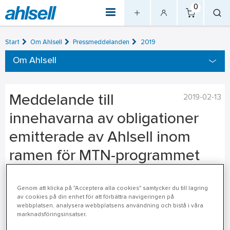
0
Start
Om Ahlsell
Pressmeddelanden
2019
Om Ahlsell
Meddelande till
2019-02-13
innehavarna av obligationer
emitterade av Ahlsell inom
ramen för MTN-programmet
Meddelande till innehavarna av obligationer emitterade av
Genom att klicka på "Acceptera alla cookies" samtycker du till lagring
Ahlsell AB (publ) (”Ahlsell”) inom ramen för Ahlsells MTN-
av cookies på din enhet för att förbättra navigeringen på
program med anledning av det offentliga
webbplatsen, analysera webbplatsens användning och bistå i våra
marknadsföringsinsatser.
uppköpserbjudandet till aktieägarna i Ahlsell.