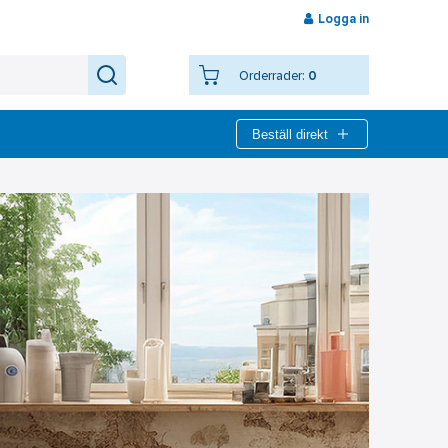
Logga in
Orderrader:
0
Beställ direkt