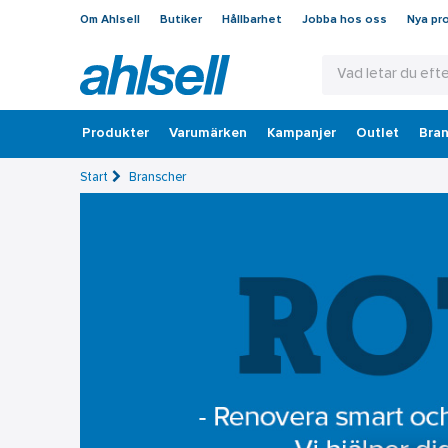
Om Ahlsell
Butiker
Hållbarhet
Jobba hos oss
Nya pr
Produkter
Varumärken
Kampanjer
Outlet
Bran
Start
Branscher