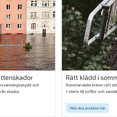
vattenskador
Rätt klädd i som
versvämningsskydd och
Sommarväder kräver rätt arbe
rån skador.
t-shirts till tofflor och san
Hitta dina produkter här