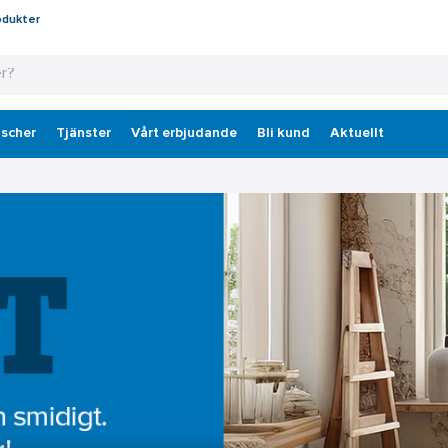
odukter
scher
Tjänster
Vårt erbjudande
Bli kund
Aktuellt