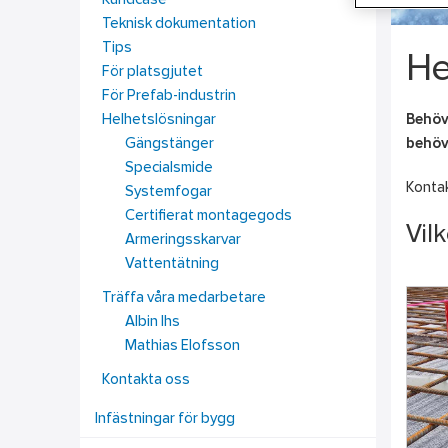
Kundcase
Teknisk dokumentation
Tips
He
För platsgjutet
För Prefab-industrin
Behöve
Helhetslösningar
behöve
Gängstänger
Specialsmide
Kontak
Systemfogar
Certifierat montagegods
Vil
Armeringsskarvar
Vattentätning
Träffa våra medarbetare
Albin Ihs
Mathias Elofsson
Kontakta oss
Infästningar för bygg