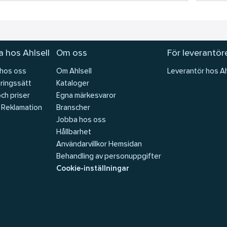
 hos Ahlsell
Om oss
För leverantör
 hos oss
Om Ahlsell
Leverantör hos Ah
ringssätt
Kataloger
och priser
Egna märkesvaror
 Reklamation
Branscher
Jobba hos oss
Hållbarhet
Användarvillkor Hemsidan
Behandling av personuppgifter
Cookie-inställningar