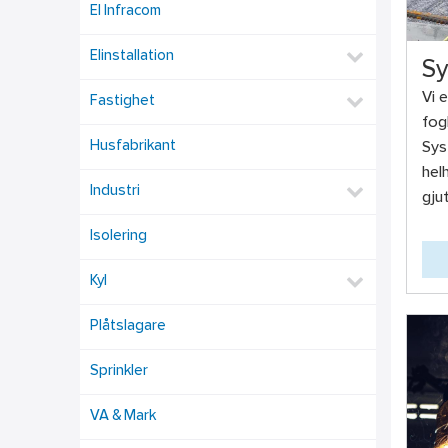
El Infracom
Elinstallation
Sy
Vi 
Fastighet
fog
Husfabrikant
Sys
hel
Industri
gju
Isolering
Kyl
Plåtslagare
Sprinkler
VA & Mark