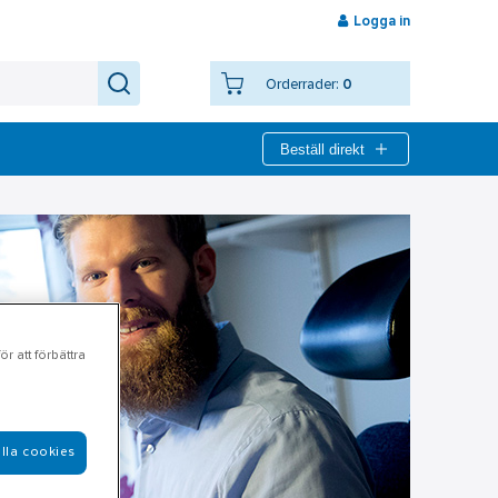
Logga in
Orderrader:
0
Beställ direkt
r att förbättra
lla cookies