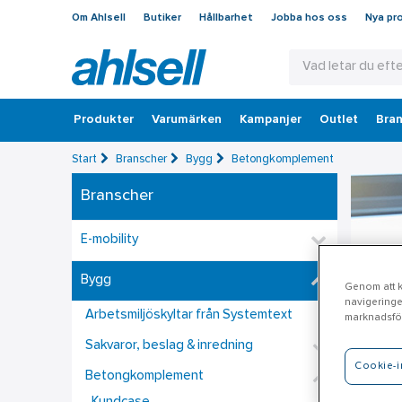
Om Ahlsell
Butiker
Hållbarhet
Jobba hos oss
Nya pr
Produkter
Varumärken
Kampanjer
Outlet
Bran
Start
Branscher
Bygg
Betongkomplement
Branscher
E-mobility
Bygg
Genom att kl
navigeringe
Arbetsmiljöskyltar från Systemtext
marknadsför
Sakvaror, beslag & inredning
Cookie-i
Betongkomplement