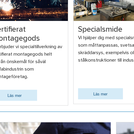
rtifierat
Specialsmide
ontagegods
Vi hjälper dig med special
som måttanpassas, svetsa
rbjuder vi specialtillverkning av
skräddarsys, exempelvis ol
tifierat montagegods helt
stålkonstruktioner till indust
från önskemål för såväl
fabindustrin som
tageföretag.
Läs mer
Läs mer