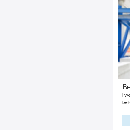
Be
I w
bet