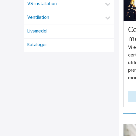
VS-installation
Ventilation
Ce
Livsmedel
m
Kataloger
Vi e
cer
uti
pre
mon